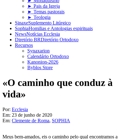
► Monaquismo
► Pais da Igreja
► Temas pastorais
► Teologia
Sinaxe
Suplemento Litúrgico
Sophia
Homilias e Antologias espirituais
News
Notícias Ecclesia
Diretório BR
Diretório Ortodoxo
Recursos
Synaxarion
Calendário Ortodoxo
Kanonion-2026
Byblos Store
«O caminho que conduz à
vida»
Por:
Ecclesia
Em:
23 de junho de 2020
Em:
Clemente de Roma
,
SOPHIA
Meus bem-amados, eis o caminho pelo qual encontramos a