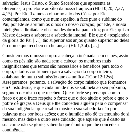
salvação: Jesus Cristo, o Sumo Sacerdote que apresenta as
oferendas, o protetor e auxílio da nossa fraqueza (Hb 10,20; 7,27;
4,15). Por Ele fixamos o olhar no alto dos Céus; por Ele
contemplamos, como que num espelho, a face pura e sublime do
Pai; por Ele se abriram os olhos do nosso coração; por Ele, a nossa
inteligência limitada e obscura desabrocha para a luz; por Ele, quis o
Mestre dar-nos a saborear a sabedoria imortal, Ele que é «resplendor
da glória do Pai […], tão superior aos anjos quanto superior ao deles
é o nome que recebeu em herança» (Hb 1,3-4). […]
Consideremos o nosso corpo: a cabeça não é nada sem os pés, assim
como os pés não são nada sem a cabeça; os membros mais
insignificantes que temos são necessários e benéficos para todo o
corpo; e todos contribuem para a salvação do corpo inteiro,
colaborando numa submissão que os unifica (1Cor 12:12ss).
Asseguremos, portanto, a salvação do corpo místico que formamos
em Cristo Jesus, e que cada um de nós se submeta ao seu próximo,
segundo o carisma que recebeu. Que o forte se preocupe com o
fraco e que o fraco respeite o forte; que o rico ajude o pobre e que o
pobre dê graças a Deus que lhe concedeu alguém para o compensar
da sua indigência; que o sábio mostre a sua sabedoria não por
palavras mas por boas ações; que o humilde não dê testemunho de si
mesmo, mas deixe a outro esse cuidado; que aquele que é casto na
sua carne não se glorie, sabendo que é outro que lhe concede a
continência.