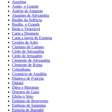
Anselmo
Antão, o Grande
Astério de Amaseia
Atanásio de Alexandria
Basílio da Selêucia
Basílio, o Grande
Beda o Venerável
Carta a Diogneto
Carta a Igreja de Esmirna
Cesário de Arles
Cipriano de Cartago
Cirilo de Alexandria
Cirilo de Jerusalém
Clemente de Alexandria
Clemente de Roma
Columbano
Cromácio de Aquiléia
Diádoco de Foticeia
Didaké
Ditos e Maximas
Doroteu de Gaza
Efrém o Sírio
Epifanio de Benevento
Epifanio de Salamina
Epistola de Barnabé