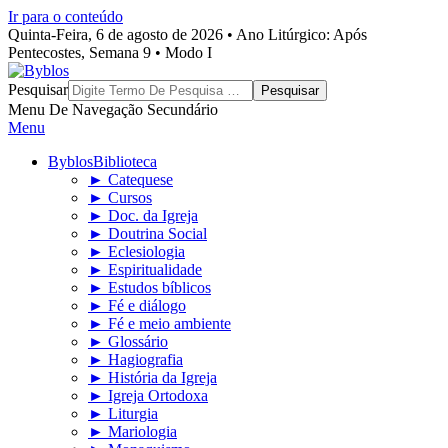
Ir para o conteúdo
Quinta-Feira, 6 de agosto de 2026 • Ano Litúrgico: Após
Pentecostes, Semana 9 • Modo I
Byblos
Pesquisar
Menu De Navegação Secundário
Menu
Byblos
Biblioteca
► Catequese
► Cursos
► Doc. da Igreja
► Doutrina Social
► Eclesiologia
► Espiritualidade
► Estudos bíblicos
► Fé e diálogo
► Fé e meio ambiente
► Glossário
► Hagiografia
► História da Igreja
► Igreja Ortodoxa
► Liturgia
► Mariologia