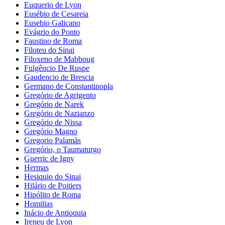
Euquerio de Lyon
Eusébio de Cesareia
Eusebio Galicano
Evágrio do Ponto
Faustino de Roma
Filoteu do Sinai
Filoxeno de Mabboug
Fulgêncio De Ruspe
Gaudencio de Brescia
Germano de Constantinopla
Gregório de Agrigento
Gregório de Narek
Gregório de Nazianzo
Gregório de Nissa
Gregório Magno
Gregorio Palamàs
Gregório, o Taumaturgo
Guerric de Igny
Hermas
Hesiquio do Sinai
Hilário de Poitiers
Hipólito de Roma
Homilias
Inácio de Antioquia
Ireneu de Lyon