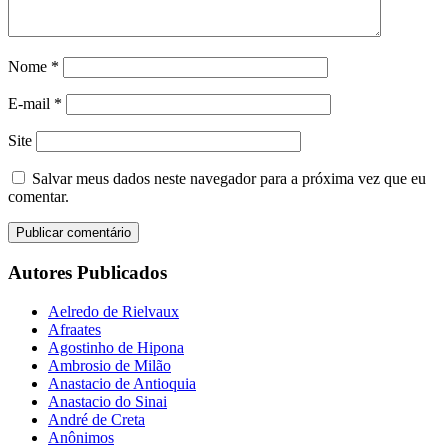
Nome
*
E-mail
*
Site
Salvar meus dados neste navegador para a próxima vez que eu
comentar.
Autores Publicados
Aelredo de Rielvaux
Afraates
Agostinho de Hipona
Ambrosio de Milão
Anastacio de Antioquia
Anastacio do Sinai
André de Creta
Anônimos