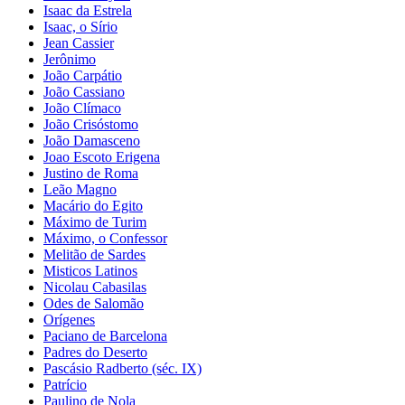
Isaac da Estrela
Isaac, o Sírio
Jean Cassier
Jerônimo
João Carpátio
João Cassiano
João Clímaco
João Crisóstomo
João Damasceno
Joao Escoto Erigena
Justino de Roma
Leão Magno
Macário do Egito
Máximo de Turim
Máximo, o Confessor
Melitão de Sardes
Misticos Latinos
Nicolau Cabasilas
Odes de Salomão
Orígenes
Paciano de Barcelona
Padres do Deserto
Pascásio Radberto (séc. IX)
Patrício
Paulino de Nola