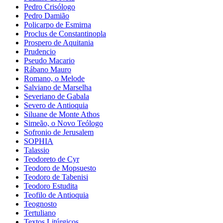
Pedro Crisólogo
Pedro Damião
Policarpo de Esmirna
Proclus de Constantinopla
Prospero de Aquitania
Prudencio
Pseudo Macario
Rábano Mauro
Romano, o Melode
Salviano de Marselha
Severiano de Gabala
Severo de Antioquia
Siluane de Monte Athos
Simeão, o Novo Teólogo
Sofronio de Jerusalem
SOPHIA
Talassio
Teodoreto de Cyr
Teodoro de Mopsuesto
Teodoro de Tabenisi
Teodoro Estudita
Teofilo de Antioquia
Teognosto
Tertuliano
Textos Litúrgicos