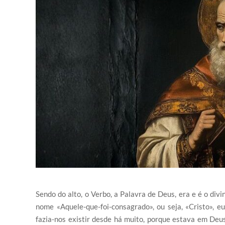
Sendo do alto, o Verbo, a Palavra de Deus, era e é o div
nome «Aquele-que-foi-consagrado», ou seja, «Cristo», e
fazia-nos existir desde há muito, porque estava em Deus