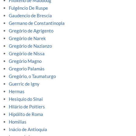
Filoxeno de Mabboug
Fulgêncio De Ruspe
Gaudencio de Brescia
Germano de Constantinopla
Gregório de Agrigento
Gregório de Narek
Gregório de Nazianzo
Gregório de Nissa
Gregório Magno
Gregorio Palamàs
Gregório, o Taumaturgo
Guerric de Igny
Hermas
Hesiquio do Sinai
Hilário de Poitiers
Hipólito de Roma
Homilias
Inácio de Antioquia