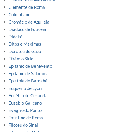
Clemente de Roma
Columbano
Cromácio de Aquiléia
Diádoco de Foticeia
Didaké
Ditos e Maximas
Doroteu de Gaza
Efrém o Sírio
Epifanio de Benevento
Epifanio de Salamina
Epistola de Barnabé
Euquerio de Lyon
Eusébio de Cesareia
Eusebio Galicano
Evágrio do Ponto
Faustino de Roma
Filoteu do Sinai