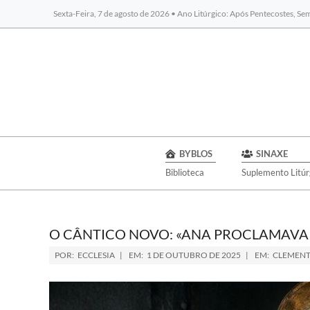
Sexta-Feira, 7 de agosto de 2026 • Ano Litúrgico: Após Pentecostes, S
BYBLOS
SINAXE
Biblioteca
Suplemento Litúr
O CÂNTICO NOVO: «ANA PROCLAMAVA 
POR:
ECCLESIA
EM:
1 DE OUTUBRO DE 2025
EM:
CLEMENT