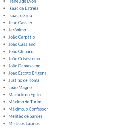
Ireneu de Lyon
Isaac da Estrela
Isaac, o Sírio
Jean Cassier
Jerônimo
João Carpátio
João Cassiano
João Clímaco
João Crisóstomo
João Damasceno
Joao Escoto Erigena
Justino de Roma
Leão Magno
Macário do Egito
Máximo de Turim
Máximo, o Confessor
Melitão de Sardes
Misticos Latinos