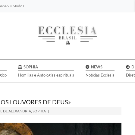
emana 9 • Modo I
BYBLOS
SOPHIA
NEWS
D
gico
Homilias e Antologias espirituais
Notícias Ecclesia
Dire
OS LOUVORES DE DEUS»
E DE ALEXANDRIA
,
SOPHIA