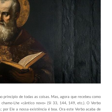
ino princípio de todas as coisas. Mas, agora que recebeu como
u chamo-Lhe «cântico novo» (Sl 33, 144, 149, etc.). O Verbo
; por Ele a nossa existência é boa. Ora este Verbo acaba de