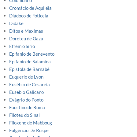
Columbano
Cromácio de Aquiléia
Diádoco de Foticeia
Didaké
Ditos e Maximas
Doroteu de Gaza
Efrém o Sírio
Epifanio de Benevento
Epifanio de Salamina
Epistola de Barnabé
Euquerio de Lyon
Eusébio de Cesareia
Eusebio Galicano
Evágrio do Ponto
Faustino de Roma
Filoteu do Sinai
Filoxeno de Mabboug
Fulgêncio De Ruspe