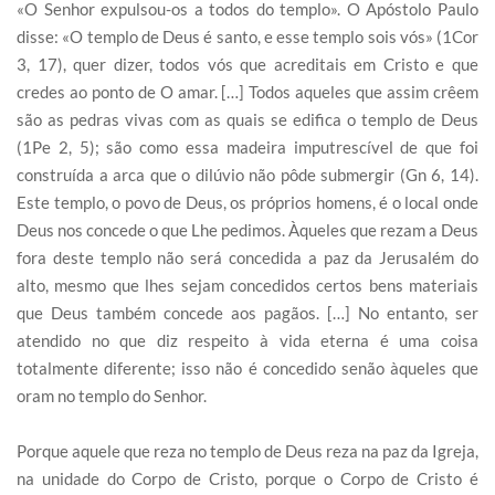
«O Senhor expulsou-os a todos do templo». O Apóstolo Paulo
disse: «O templo de Deus é santo, e esse templo sois vós» (1Cor
3, 17), quer dizer, todos vós que acreditais em Cristo e que
credes ao ponto de O amar. […] Todos aqueles que assim crêem
são as pedras vivas com as quais se edifica o templo de Deus
(1Pe 2, 5); são como essa madeira imputrescível de que foi
construída a arca que o dilúvio não pôde submergir (Gn 6, 14).
Este templo, o povo de Deus, os próprios homens, é o local onde
Deus nos concede o que Lhe pedimos. Àqueles que rezam a Deus
fora deste templo não será concedida a paz da Jerusalém do
alto, mesmo que lhes sejam concedidos certos bens materiais
que Deus também concede aos pagãos. […] No entanto, ser
atendido no que diz respeito à vida eterna é uma coisa
totalmente diferente; isso não é concedido senão àqueles que
oram no templo do Senhor.
Porque aquele que reza no templo de Deus reza na paz da Igreja,
na unidade do Corpo de Cristo, porque o Corpo de Cristo é