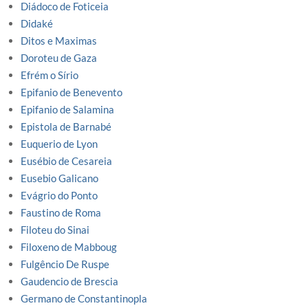
Diádoco de Foticeia
Didaké
Ditos e Maximas
Doroteu de Gaza
Efrém o Sírio
Epifanio de Benevento
Epifanio de Salamina
Epistola de Barnabé
Euquerio de Lyon
Eusébio de Cesareia
Eusebio Galicano
Evágrio do Ponto
Faustino de Roma
Filoteu do Sinai
Filoxeno de Mabboug
Fulgêncio De Ruspe
Gaudencio de Brescia
Germano de Constantinopla