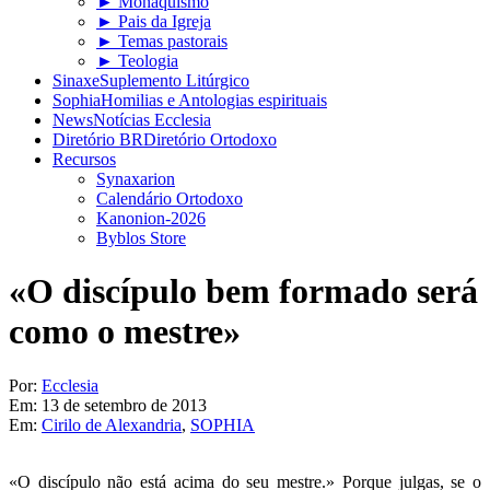
► Monaquismo
► Pais da Igreja
► Temas pastorais
► Teologia
Sinaxe
Suplemento Litúrgico
Sophia
Homilias e Antologias espirituais
News
Notícias Ecclesia
Diretório BR
Diretório Ortodoxo
Recursos
Synaxarion
Calendário Ortodoxo
Kanonion-2026
Byblos Store
«O discípulo bem formado será
como o mestre»
Por:
Ecclesia
Em:
13 de setembro de 2013
Em:
Cirilo de Alexandria
,
SOPHIA
«O discípulo não está acima do seu mestre.» Porque julgas, se o