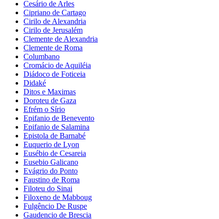
Cesário de Arles
Cipriano de Cartago
Cirilo de Alexandria
Cirilo de Jerusalém
Clemente de Alexandria
Clemente de Roma
Columbano
Cromácio de Aquiléia
Diádoco de Foticeia
Didaké
Ditos e Maximas
Doroteu de Gaza
Efrém o Sírio
Epifanio de Benevento
Epifanio de Salamina
Epistola de Barnabé
Euquerio de Lyon
Eusébio de Cesareia
Eusebio Galicano
Evágrio do Ponto
Faustino de Roma
Filoteu do Sinai
Filoxeno de Mabboug
Fulgêncio De Ruspe
Gaudencio de Brescia