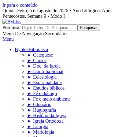
Ir para o conteúdo
Quinta-Feira, 6 de agosto de 2026 • Ano Litúrgico: Após
Pentecostes, Semana 9 • Modo I
Byblos
Pesquisar
Menu De Navegação Secundário
Menu
Byblos
Biblioteca
► Catequese
► Cursos
► Doc. da Igreja
► Doutrina Social
► Eclesiologia
► Espiritualidade
► Estudos bíblicos
► Fé e diálogo
► Fé e meio ambiente
► Glossário
► Hagiografia
► História da Igreja
► Igreja Ortodoxa
► Liturgia
► Mariologia