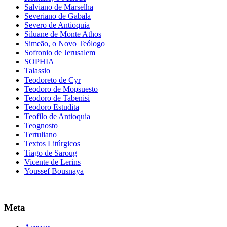
Salviano de Marselha
Severiano de Gabala
Severo de Antioquia
Siluane de Monte Athos
Simeão, o Novo Teólogo
Sofronio de Jerusalem
SOPHIA
Talassio
Teodoreto de Cyr
Teodoro de Mopsuesto
Teodoro de Tabenisi
Teodoro Estudita
Teofilo de Antioquia
Teognosto
Tertuliano
Textos Litúrgicos
Tiago de Saroug
Vicente de Lerins
Youssef Bousnaya
Meta