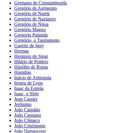
Germano de Constantinopla
Gregório de Agrigento
Gregório de Narek
Gregório de Nazianzo
Gregório de Nissa
Gregório Magno
Gregorio Palamàs
Gregório, o Taumaturgo
Guerric de Igny
Hermas
Hesiquio do Sinai
Hilário de Poitiers
Hipólito de Roma
Homilias
Inácio de Antioquia
Ireneu de Lyon
Isaac da Estrela
Isaac, o Sírio
Jean Cassier
Jerônimo
João Carpátio
João Cassiano
João Clímaco
João Crisóstomo
João Damasceno