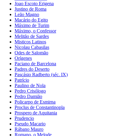
Joao Escoto Erigena
Justino de Roma
Leão Magno
Macário do Egito
Máximo de Turim
Máximo, o Confessor
Melitão de Sardes
Misticos Latinos
Nicolau Cabasilas
Odes de Salomão
Orígenes
Paciano de Barcelona
Padres do Deserto
Pascásio Radberto (séc. IX)
Patrício
Paulino de Nola
Pedro Crisólogo
Pedro Damião
Policarpo de Esmirna
Proclus de Constantinopla
Prospero de Aquitania
Prudencio
Pseudo Macario
Rábano Mauro
Romano, o Melode