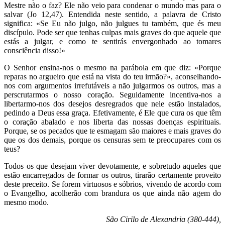
Mestre não o faz? Ele não veio para condenar o mundo mas para o
salvar (Jo 12,47). Entendida neste sentido, a palavra de Cristo
significa: «Se Eu não julgo, não julgues tu também, que és meu
discípulo. Pode ser que tenhas culpas mais graves do que aquele que
estás a julgar, e como te sentirás envergonhado ao tomares
consciência disso!»
O Senhor ensina-nos o mesmo na parábola em que diz: «Porque
reparas no argueiro que está na vista do teu irmão?», aconselhando-
nos com argumentos irrefutáveis a não julgarmos os outros, mas a
perscrutarmos o nosso coração. Seguidamente incentiva-nos a
libertarmo-nos dos desejos desregrados que nele estão instalados,
pedindo a Deus essa graça. Efetivamente, é Ele que cura os que têm
o coração abalado e nos liberta das nossas doenças espirituais.
Porque, se os pecados que te esmagam são maiores e mais graves do
que os dos demais, porque os censuras sem te preocupares com os
teus?
Todos os que desejam viver devotamente, e sobretudo aqueles que
estão encarregados de formar os outros, tirarão certamente proveito
deste preceito. Se forem virtuosos e sóbrios, vivendo de acordo com
o Evangelho, acolherão com brandura os que ainda não agem do
mesmo modo.
São Cirilo de Alexandria (380-444),