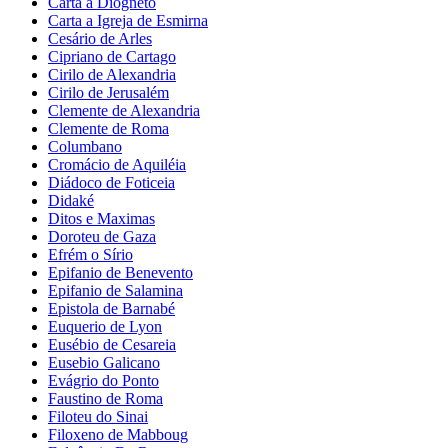
Carta a Diogneto
Carta a Igreja de Esmirna
Cesário de Arles
Cipriano de Cartago
Cirilo de Alexandria
Cirilo de Jerusalém
Clemente de Alexandria
Clemente de Roma
Columbano
Cromácio de Aquiléia
Diádoco de Foticeia
Didaké
Ditos e Maximas
Doroteu de Gaza
Efrém o Sírio
Epifanio de Benevento
Epifanio de Salamina
Epistola de Barnabé
Euquerio de Lyon
Eusébio de Cesareia
Eusebio Galicano
Evágrio do Ponto
Faustino de Roma
Filoteu do Sinai
Filoxeno de Mabboug