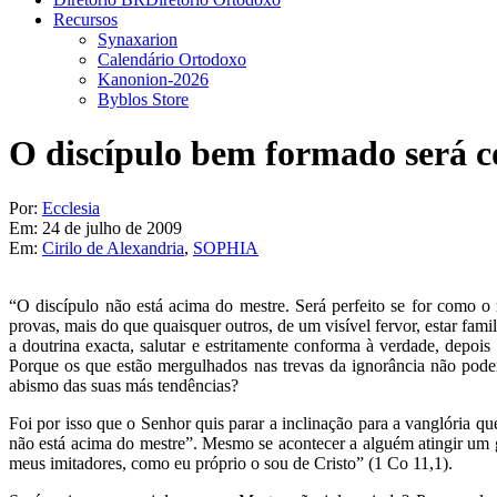
Recursos
Synaxarion
Calendário Ortodoxo
Kanonion-2026
Byblos Store
O discípulo bem formado será c
Por:
Ecclesia
Em:
24 de julho de 2009
Em:
Cirilo de Alexandria
,
SOPHIA
“O discípulo não está acima do mestre. Será perfeito se for como o 
provas, mais do que quaisquer outros, de um visível fervor, estar fam
a doutrina exacta, salutar e estritamente conforma à verdade, depoi
Porque os que estão mergulhados nas trevas da ignorância não pod
abismo das suas más tendências?
Foi por isso que o Senhor quis parar a inclinação para a vanglória qu
não está acima do mestre”. Mesmo se acontecer a alguém atingir um g
meus imitadores, como eu próprio o sou de Cristo” (1 Co 11,1).