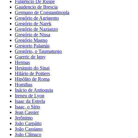
Fulgêncio De Ruspe
Gaudencio de Brescia
Germano de Constantinopla
Gregório de Agrigento
Gregório de Narek
Gregório de Nazianzo
Gregório de Nissa
Gregório Magno
Gregorio Palamàs
Gregório, o Taumaturgo
Guerric de Igny
Hermas
Hesiquio do Sinai
Hilário de Poitiers
Hipólito de Roma
Homilias
Inácio de Antioquia
Ireneu de Lyon
Isaac da Estrela
Isaac, o Sírio
Jean Cassier
Jerônimo
João Carpátio
João Cassiano
João Clímaco