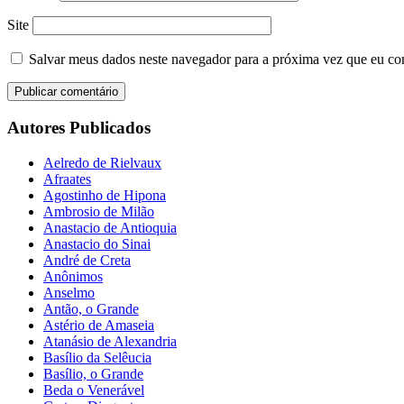
Site
Salvar meus dados neste navegador para a próxima vez que eu co
Autores Publicados
Aelredo de Rielvaux
Afraates
Agostinho de Hipona
Ambrosio de Milão
Anastacio de Antioquia
Anastacio do Sinai
André de Creta
Anônimos
Anselmo
Antão, o Grande
Astério de Amaseia
Atanásio de Alexandria
Basílio da Selêucia
Basílio, o Grande
Beda o Venerável