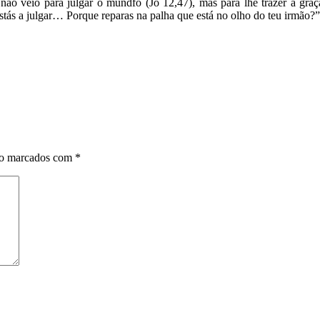
 não veio para julgar o mundfo (Jo 12,47), mas para lhe trazer a gr
stás a julgar… Porque reparas na palha que está no olho do teu irmão?”
ão marcados com
*