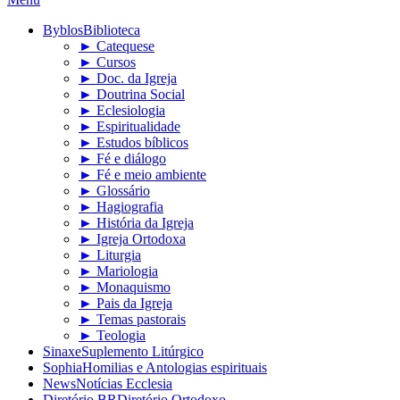
Byblos
Biblioteca
► Catequese
► Cursos
► Doc. da Igreja
► Doutrina Social
► Eclesiologia
► Espiritualidade
► Estudos bíblicos
► Fé e diálogo
► Fé e meio ambiente
► Glossário
► Hagiografia
► História da Igreja
► Igreja Ortodoxa
► Liturgia
► Mariologia
► Monaquismo
► Pais da Igreja
► Temas pastorais
► Teologia
Sinaxe
Suplemento Litúrgico
Sophia
Homilias e Antologias espirituais
News
Notícias Ecclesia
Diretório BR
Diretório Ortodoxo