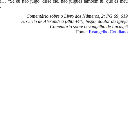
aça… “Se eu não julgo, disse ele, não julgues também tu, que és meu
.
Comentário sobre o Livro dos Números, 2; PG 69, 619
S. Cirilo de Alexandria (380-444), bispo, doutor da Igreja
Comentário sobre oevangelho de Lucas, 6
Fonte:
Evangelho Cotidiano