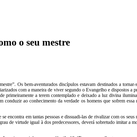
omo o seu mestre
mestre”. Os bem-aventurados discípulos estavam destinados a tornar-se 
iliarizados com a maneira de viver segundo o Evangelho e dispostos a pr
s de primeiramente a terem contemplado e deixado a luz divina iluminar
em conduzir ao conhecimento da verdade os homens que sofrem essa me
e se encontra em tantas pessoas e dissuadi-las de rivalizar com os seus 
rau de virtude igual à dos predecessores, deverá sobretudo imitar a m