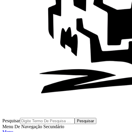
Byblos
Pesquisar
Menu De Navegação Secundário
Menu