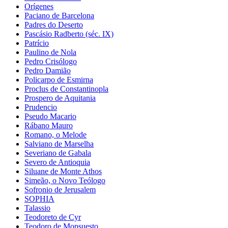
Orígenes
Paciano de Barcelona
Padres do Deserto
Pascásio Radberto (séc. IX)
Patrício
Paulino de Nola
Pedro Crisólogo
Pedro Damião
Policarpo de Esmirna
Proclus de Constantinopla
Prospero de Aquitania
Prudencio
Pseudo Macario
Rábano Mauro
Romano, o Melode
Salviano de Marselha
Severiano de Gabala
Severo de Antioquia
Siluane de Monte Athos
Simeão, o Novo Teólogo
Sofronio de Jerusalem
SOPHIA
Talassio
Teodoreto de Cyr
Teodoro de Mopsuesto