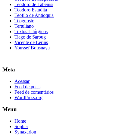
Teodoro de Tabenisi
Teodoro Estudita
Teofilo de Antioquia
Teognosto
Tertuliano
Textos Litúrgicos
Tiago de Saroug
Vicente de Lerins
Youssef Bousnaya
Meta
Acessar
Feed de posts
Feed de comentários
WordPress.org
Menu
Home
Sophia
Synaxarion