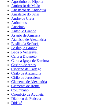
Agostinho de Hipona
Ambrosio de Milão
Anastacio de Antioquia
Anastacio do Sinai
André de Creta
Anônimos
Anselmo
Antão, o Grande
Astério de Amaseia
Atanásio de Alexandria
Basílio da Selêucia
Basílio, o Grande
Beda o Venerável
Carta a Diogneto
Carta a Igreja de Esmirna
Cesário de Arles
Cipriano de Cartago
Cirilo de Alexandria
Cirilo de Jerusalém
Clemente de Alexandria
Clemente de Roma
Columbano
Cromácio de Aquiléia
Diádoco de Foticeia
Didaké