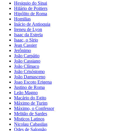
Hesiquio do Sinai
Hilário de Poitiers
Hipólito de Roma
Homilias
Inácio de Antioquia
Ireneu de Lyon
Isaac da Estrela
Isaac, o Sírio
Jean Cassier
Jerônimo
João Carpátio
João Cassiano
João Clímaco
João Crisóstomo
João Damasceno
Joao Escoto Erigena
Justino de Roma
Leão Magno
Macário do Egito
Máximo de Turim
Máximo, o Confessor
Melitão de Sardes
Misticos Latinos
Nicolau Cabasilas
Odes de Salomão