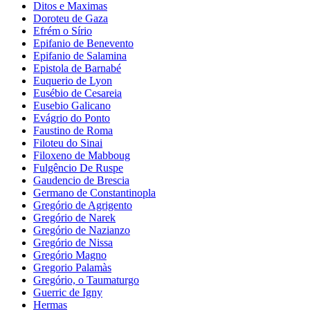
Ditos e Maximas
Doroteu de Gaza
Efrém o Sírio
Epifanio de Benevento
Epifanio de Salamina
Epistola de Barnabé
Euquerio de Lyon
Eusébio de Cesareia
Eusebio Galicano
Evágrio do Ponto
Faustino de Roma
Filoteu do Sinai
Filoxeno de Mabboug
Fulgêncio De Ruspe
Gaudencio de Brescia
Germano de Constantinopla
Gregório de Agrigento
Gregório de Narek
Gregório de Nazianzo
Gregório de Nissa
Gregório Magno
Gregorio Palamàs
Gregório, o Taumaturgo
Guerric de Igny
Hermas