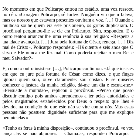
No momento em que Policarpo entrou no estádio, uma voz ressoou
no céu: «Coragem Policarpo, sê forte». Ninguém viu quem falava,
mas os nossos que estavam presentes ouviram a voz. […] Quando a
multidão soube quem era este prisioneiro, os gritos duplicaram. O
procônsul perguntou-lhe se ele era Policarpo. Sim, respondeu. E o
outro tentou arrancar-lhe uma renúncia à sua religião: «Respeita a
tua idade avançada. […] Jura pela fortuna de César, renega. […] Diz
mal de Cristo». Policarpo respondeu: «Há oitenta e seis anos que O
sirvo e Ele nunca me fez mal. Como poderia rejeitar o meu Rei e
meu Salvador?»
E, como o outro insistisse […], Policarpo continuou: «Já que insistes
em que eu jure pela fortuna de César, como dizes, e que finges
ignorar quem sou, ouve claramente: sou cristão. E se quiseres
conhecer a justeza da minha religião, dá-me um dia e escuta-me.»
«Persuade a multidão», replicou o procônsul. «Penso que posso
discutir contigo pois ambos aprendemos a ter pelas autoridades e
pelos magistrados estabelecidos por Deus o respeito que lhes é
devido, na condição de que este não se vire contra nós. Mas estas
pessoas não possuem dignidade suficiente para que me explique
perante elas.»
«Tenho as feras à minha disposição», continuou o procônsul, «e vou
lançar-tas se não abjurares. – Chama-as, respondeu Policarpo. –