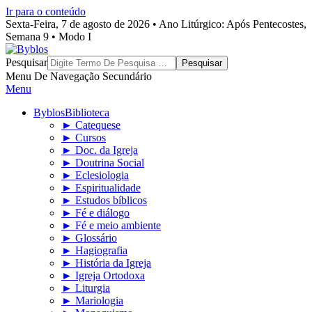
Ir para o conteúdo
Sexta-Feira, 7 de agosto de 2026 • Ano Litúrgico: Após Pentecostes,
Semana 9 • Modo I
Byblos
Pesquisar
Menu De Navegação Secundário
Menu
Byblos
Biblioteca
► Catequese
► Cursos
► Doc. da Igreja
► Doutrina Social
► Eclesiologia
► Espiritualidade
► Estudos bíblicos
► Fé e diálogo
► Fé e meio ambiente
► Glossário
► Hagiografia
► História da Igreja
► Igreja Ortodoxa
► Liturgia
► Mariologia