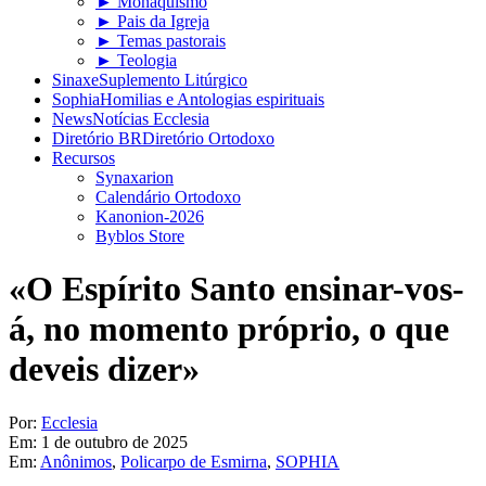
► Monaquismo
► Pais da Igreja
► Temas pastorais
► Teologia
Sinaxe
Suplemento Litúrgico
Sophia
Homilias e Antologias espirituais
News
Notícias Ecclesia
Diretório BR
Diretório Ortodoxo
Recursos
Synaxarion
Calendário Ortodoxo
Kanonion-2026
Byblos Store
«O Espírito Santo ensinar-vos-
á, no momento próprio, o que
deveis dizer»
Por:
Ecclesia
Em:
1 de outubro de 2025
Em:
Anônimos
,
Policarpo de Esmirna
,
SOPHIA