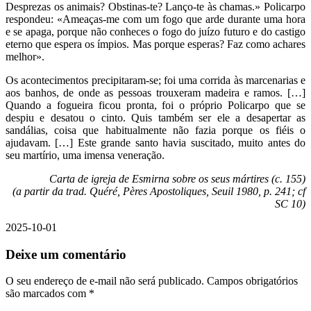
Desprezas os animais? Obstinas-te? Lanço-te às chamas.» Policarpo
respondeu: «Ameaças-me com um fogo que arde durante uma hora
e se apaga, porque não conheces o fogo do juízo futuro e do castigo
eterno que espera os ímpios. Mas porque esperas? Faz como achares
melhor».
Os acontecimentos precipitaram-se; foi uma corrida às marcenarias e
aos banhos, de onde as pessoas trouxeram madeira e ramos. […]
Quando a fogueira ficou pronta, foi o próprio Policarpo que se
despiu e desatou o cinto. Quis também ser ele a desapertar as
sandálias, coisa que habitualmente não fazia porque os fiéis o
ajudavam. […] Este grande santo havia suscitado, muito antes do
seu martírio, uma imensa veneração.
Carta de igreja de Esmirna sobre os seus mártires (c. 155)
(a partir da trad. Quéré, Pères Apostoliques, Seuil 1980, p. 241; cf
SC 10)
2025-10-01
Deixe um comentário
O seu endereço de e-mail não será publicado.
Campos obrigatórios
são marcados com
*