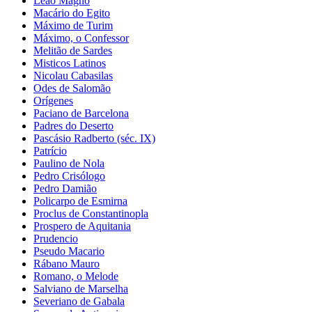
Leão Magno
Macário do Egito
Máximo de Turim
Máximo, o Confessor
Melitão de Sardes
Misticos Latinos
Nicolau Cabasilas
Odes de Salomão
Orígenes
Paciano de Barcelona
Padres do Deserto
Pascásio Radberto (séc. IX)
Patrício
Paulino de Nola
Pedro Crisólogo
Pedro Damião
Policarpo de Esmirna
Proclus de Constantinopla
Prospero de Aquitania
Prudencio
Pseudo Macario
Rábano Mauro
Romano, o Melode
Salviano de Marselha
Severiano de Gabala