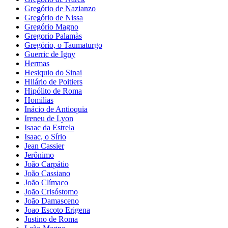
Gregório de Nazianzo
Gregório de Nissa
Gregório Magno
Gregorio Palamàs
Gregório, o Taumaturgo
Guerric de Igny
Hermas
Hesiquio do Sinai
Hilário de Poitiers
Hipólito de Roma
Homilias
Inácio de Antioquia
Ireneu de Lyon
Isaac da Estrela
Isaac, o Sírio
Jean Cassier
Jerônimo
João Carpátio
João Cassiano
João Clímaco
João Crisóstomo
João Damasceno
Joao Escoto Erigena
Justino de Roma