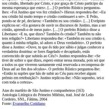
sou cristão, libertado por Cristo, e por graça de Cristo participo da
mesma esperança que estes». […] O prefeito Rústico perguntou-
lhes: «Foi Justino que vos fez cristãos?» Hierax respondeu-lhe: «Eu
sou cristão há muito tempo e cristão continuarei a ser». E Peão,
pondo-se de pé, declarou: «Também eu sou cristão». […] Evelpisto
explicou-se: «Eu gostava de ouvir os discursos de Justino, mas a ser
cristão, aprendi-o de meus pais». […] O prefeito Rústico disse a
Liberiano: «E tu, que dizes? Também és cristão? Também tu não
tens religião?» Liberiano respondeu-lhe: «Também eu sou cristão e,
quanto à minha religião, só adoro o Deus verdadeiro». O prefeito
disse a Justino: «Ouve, tu que és tido por sábio e julgas conhecer a
verdadeira doutrina: se fores flagelado e decapitado, estás
convencido de que subirás ao Céu?» Justino respondeu-lhe: «Se
tiver de sofrer o que dizes, espero entrar nessa morada, pois sei que
a todos os que viverem santamente está reservada a recompensa de
Deus até ao fim dos séculos». O prefeito Rústico perguntou-lhe:
«Então tu supões que hás de subir ao Céu para receber algum
prémio em retribuição?» Justino replicou-lhe: «Não suponho, sei-o
com toda a certeza».
Atas do martírio de São Justino e companheiros (163)
Antologia Litúrgica do Primeiro Milénio, trad. José de Leão
Cordeiro, SNL, Fátima, 2004
Fonte:
Evangelho Cotidiano