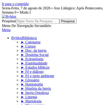
Ir para o conteúdo
Sexta-Feira, 7 de agosto de 2026 • Ano Litúrgico: Após Pentecostes,
Semana 9 • Modo I
Byblos
Pesquisar
Menu De Navegação Secundário
Menu
Byblos
Biblioteca
► Catequese
► Cursos
► Doc. da Igreja
► Doutrina Social
► Eclesiologia
► Espiritualidade
► Estudos bíblicos
► Fé e diálogo
► Fé e meio ambiente
► Glossário
► Hagiografia
► História da Igreja
► Igreja Ortodoxa
► Liturgia
► Mariologia