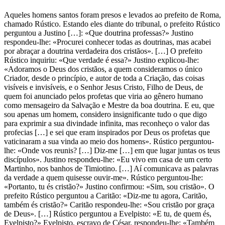
Aqueles homens santos foram presos e levados ao prefeito de Roma,
chamado Rústico. Estando eles diante do tribunal, o prefeito Rústico
perguntou a Justino […]: «Que doutrina professas?» Justino
respondeu-lhe: «Procurei conhecer todas as doutrinas, mas acabei
por abraçar a doutrina verdadeira dos cristãos». […] O prefeito
Rústico inquiriu: «Que verdade é essa?» Justino explicou-lhe:
«Adoramos o Deus dos cristãos, a quem consideramos o único
Criador, desde o princípio, e autor de toda a Criação, das coisas
visíveis e invisíveis, e o Senhor Jesus Cristo, Filho de Deus, de
quem foi anunciado pelos profetas que viria ao gênero humano
como mensageiro da Salvação e Mestre da boa doutrina. E eu, que
sou apenas um homem, considero insignificante tudo o que digo
para exprimir a sua divindade infinita, mas reconheço o valor das
profecias […] e sei que eram inspirados por Deus os profetas que
vaticinaram a sua vinda ao meio dos homens». Rústico perguntou-
lhe: «Onde vos reunis? […] Diz-me […] em que lugar juntas os teus
discípulos». Justino respondeu-lhe: «Eu vivo em casa de um certo
Martinho, nos banhos de Timiotino. […] Aí comunicava as palavras
da verdade a quem quisesse ouvir-me». Rústico perguntou-lhe:
«Portanto, tu és cristão?» Justino confirmou: «Sim, sou cristão». O
prefeito Rústico perguntou a Caritão: «Diz-me tu agora, Caritão,
também és cristão?» Caritão respondeu-lhe: «Sou cristão por graça
de Deus». […] Rústico perguntou a Evelpisto: «E tu, de quem és,
Evelpisto?» Evelpisto, escravo de César, respondeu-lhe: «Também