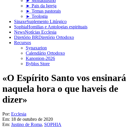
► Monaquismo
► Pais da Igreja
► Temas pastorais
► Teologia
Sinaxe
Suplemento Litúrgico
Sophia
Homilias e Antologias espirituais
News
Notícias Ecclesia
Diretório BR
Diretório Ortodoxo
Recursos
Synaxarion
Calendário Ortodoxo
Kanonion-2026
Byblos Store
«O Espírito Santo vos ensinará
naquela hora o que haveis de
dizer»
Por:
Ecclesia
Em:
18 de outubro de 2020
Em:
Justino de Roma
,
SOPHIA