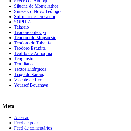
Severo de Antioquia
Siluane de Monte Athos
Simeão, o Novo Teólogo
Sofronio de Jerusalem
SOPHIA
Talassio
Teodoreto de Cyr
Teodoro de Mopsuesto
Teodoro de Tabenisi
Teodoro Estudita
Teofilo de Antioquia
Teognosto
Tertuliano
Textos Litúrgicos
Tiago de Saroug
Vicente de Lerins
Youssef Bousnaya
Meta
Acessar
Feed de posts
Feed de comentários