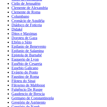
Cirilo de Jerusalém
Clemente de Alexandria
Clemente de Roma
Columbano
Cromácio de Aquiléia
Diádoco de Foticeia
Didaké
Ditos e Maximas
Doroteu de Gaza
Efrém o Sírio
Epifanio de Benevento
Epifanio de Salamina
Epistola de Barnabé
Euquerio de Lyon
Eusébio de Cesareia
Eusebio Galicano
Evágrio do Ponto
Faustino de Roma
Filoteu do Sinai
Filoxeno de Mabboug
Fulgêncio De Ruspe
Gaudencio de Brescia
Germano de Constantinopla
Gregório de Agrigento
Gregório de Narek