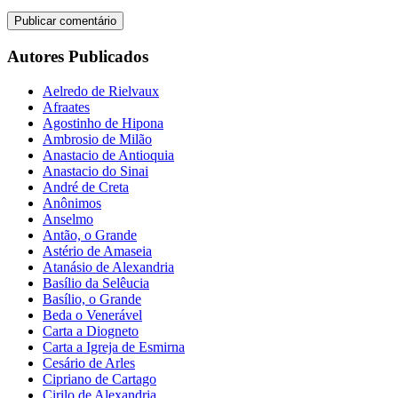
Autores Publicados
Aelredo de Rielvaux
Afraates
Agostinho de Hipona
Ambrosio de Milão
Anastacio de Antioquia
Anastacio do Sinai
André de Creta
Anônimos
Anselmo
Antão, o Grande
Astério de Amaseia
Atanásio de Alexandria
Basílio da Selêucia
Basílio, o Grande
Beda o Venerável
Carta a Diogneto
Carta a Igreja de Esmirna
Cesário de Arles
Cipriano de Cartago
Cirilo de Alexandria