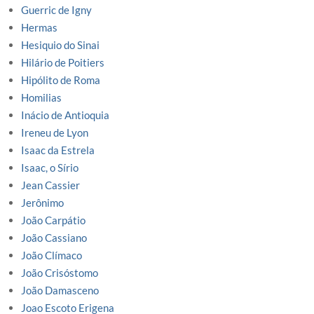
Guerric de Igny
Hermas
Hesiquio do Sinai
Hilário de Poitiers
Hipólito de Roma
Homilias
Inácio de Antioquia
Ireneu de Lyon
Isaac da Estrela
Isaac, o Sírio
Jean Cassier
Jerônimo
João Carpátio
João Cassiano
João Clímaco
João Crisóstomo
João Damasceno
Joao Escoto Erigena