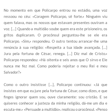
No momento em que Policarpo entrou no estádio, uma voz
ressoou no céu: «Coragem Policarpo, sê forte.» Ninguém viu
quem falava, mas os nossos que estavam presentes ouviram a
voz. […] Quando a multidão soube quem era este prisioneiro, os
gritos duplicaram. O procônsul perguntou-lhe se ele era
Policarpo. «Sim,» respondeu. O outro tentou arrancar-lhe uma
renúncia à sua religião: «Respeita a tua idade avançada. […]
Jura pela fortuna de César, renega. […] Diz mal de Cristo.»
Policarpo respondeu: «Há oitenta e seis anos que O sirvo e Ele
nunca me fez mal. Como poderia rejeitar o meu Rei e meu
Salvador?»
Como o outro insistisse […], Policarpo continuou: «Já que
insistes em que eu jure pela fortuna de César, como dizes, e que
finges ignorar quem sou, ouve claramente: sou cristão. E se
quiseres conhecer a justeza da minha religião, dá-me um dia e
escuta-me.» «Persuade a multidão», replicou o procônsul. «Penso