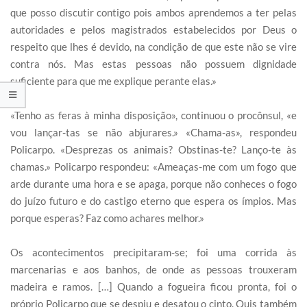
que posso discutir contigo pois ambos aprendemos a ter pelas
autoridades e pelos magistrados estabelecidos por Deus o
respeito que lhes é devido, na condição de que este não se vire
contra nós. Mas estas pessoas não possuem dignidade
suficiente para que me explique perante elas.»
«Tenho as feras à minha disposição», continuou o procônsul, «e
vou lançar-tas se não abjurares.» «Chama-as», respondeu
Policarpo. «Desprezas os animais? Obstinas-te? Lanço-te às
chamas.» Policarpo respondeu: «Ameaças-me com um fogo que
arde durante uma hora e se apaga, porque não conheces o fogo
do juízo futuro e do castigo eterno que espera os ímpios. Mas
porque esperas? Faz como achares melhor.»
Os acontecimentos precipitaram-se; foi uma corrida às
marcenarias e aos banhos, de onde as pessoas trouxeram
madeira e ramos. […] Quando a fogueira ficou pronta, foi o
próprio Policarpo que se despiu e desatou o cinto. Quis também