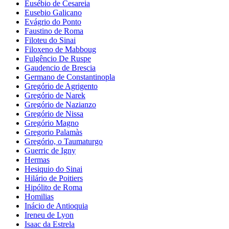
Eusébio de Cesareia
Eusebio Galicano
Evágrio do Ponto
Faustino de Roma
Filoteu do Sinai
Filoxeno de Mabboug
Fulgêncio De Ruspe
Gaudencio de Brescia
Germano de Constantinopla
Gregório de Agrigento
Gregório de Narek
Gregório de Nazianzo
Gregório de Nissa
Gregório Magno
Gregorio Palamàs
Gregório, o Taumaturgo
Guerric de Igny
Hermas
Hesiquio do Sinai
Hilário de Poitiers
Hipólito de Roma
Homilias
Inácio de Antioquia
Ireneu de Lyon
Isaac da Estrela