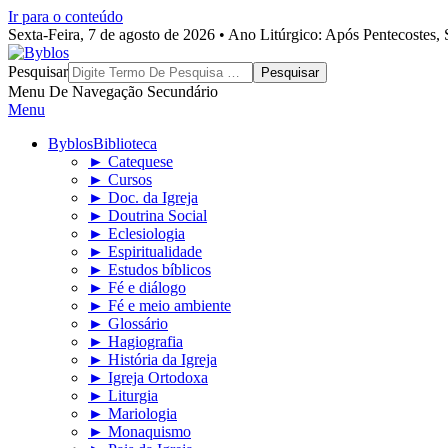
Ir para o conteúdo
Sexta-Feira, 7 de agosto de 2026 • Ano Litúrgico: Após Pentecostes
Byblos
Pesquisar
Menu De Navegação Secundário
Menu
Byblos
Biblioteca
► Catequese
► Cursos
► Doc. da Igreja
► Doutrina Social
► Eclesiologia
► Espiritualidade
► Estudos bíblicos
► Fé e diálogo
► Fé e meio ambiente
► Glossário
► Hagiografia
► História da Igreja
► Igreja Ortodoxa
► Liturgia
► Mariologia
► Monaquismo