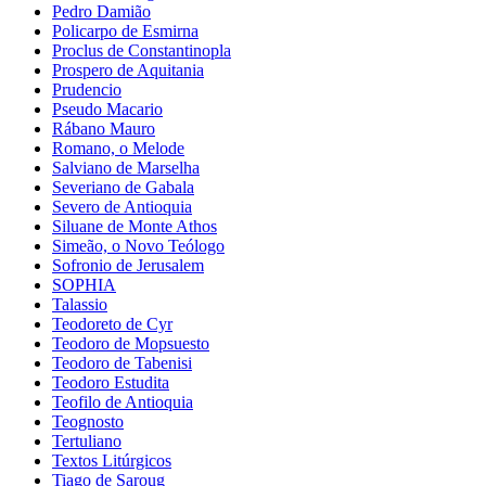
Pedro Damião
Policarpo de Esmirna
Proclus de Constantinopla
Prospero de Aquitania
Prudencio
Pseudo Macario
Rábano Mauro
Romano, o Melode
Salviano de Marselha
Severiano de Gabala
Severo de Antioquia
Siluane de Monte Athos
Simeão, o Novo Teólogo
Sofronio de Jerusalem
SOPHIA
Talassio
Teodoreto de Cyr
Teodoro de Mopsuesto
Teodoro de Tabenisi
Teodoro Estudita
Teofilo de Antioquia
Teognosto
Tertuliano
Textos Litúrgicos
Tiago de Saroug