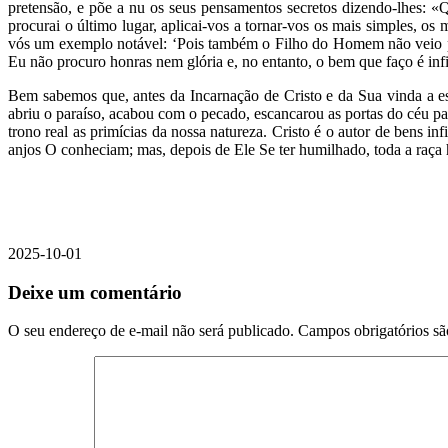
pretensão, e põe a nu os seus pensamentos secretos dizendo-lhes: «Q
procurai o último lugar, aplicai-vos a tornar-vos os mais simples, os
vós um exemplo notável: ‘Pois também o Filho do Homem não veio para
Eu não procuro honras nem glória e, no entanto, o bem que faço é infi
Bem sabemos que, antes da Incarnação de Cristo e da Sua vinda a es
abriu o paraíso, acabou com o pecado, escancarou as portas do céu pa
trono real as primícias da nossa natureza. Cristo é o autor de ben
anjos O conheciam; mas, depois de Ele Se ter humilhado, toda a raç
2025-10-01
Deixe um comentário
O seu endereço de e-mail não será publicado.
Campos obrigatórios s