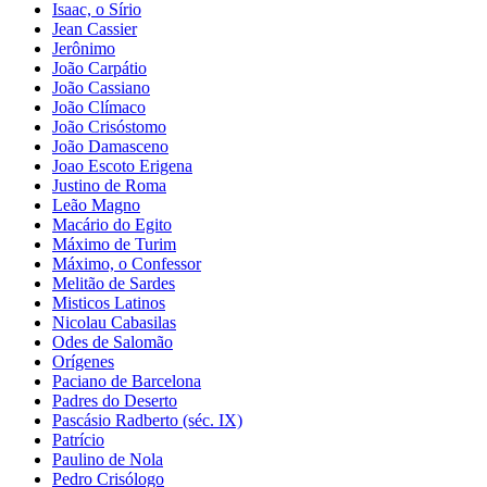
Isaac, o Sírio
Jean Cassier
Jerônimo
João Carpátio
João Cassiano
João Clímaco
João Crisóstomo
João Damasceno
Joao Escoto Erigena
Justino de Roma
Leão Magno
Macário do Egito
Máximo de Turim
Máximo, o Confessor
Melitão de Sardes
Misticos Latinos
Nicolau Cabasilas
Odes de Salomão
Orígenes
Paciano de Barcelona
Padres do Deserto
Pascásio Radberto (séc. IX)
Patrício
Paulino de Nola
Pedro Crisólogo