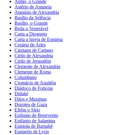
Antão, o Grande
Astério de Amaseia
Atanásio de Alexandria
Basílio da Selêucia
Basílio, o Grande
Beda o Venerável
Carta a Diogneto
Carta a Igreja de Esmirna
Cesário de Arles
Cipriano de Cartago
Cirilo de Alexandria
Cirilo de Jerusalém
Clemente de Alexandria
Clemente de Roma
Columbano
Cromácio de Aquiléia
Diádoco de Foticeia
Didaké
Ditos e Maximas
Doroteu de Gaza
Efrém o Sírio
Epifanio de Benevento
Epifanio de Salamina
Epistola de Barnabé
Euquerio de Lyon