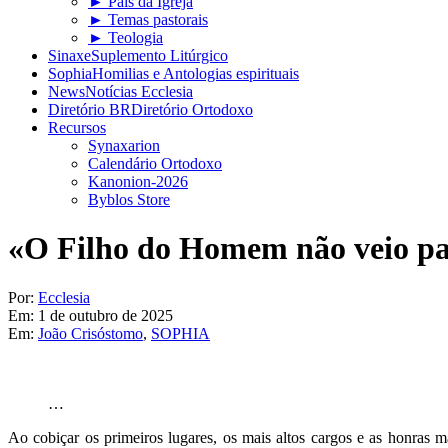
► Pais da Igreja
► Temas pastorais
► Teologia
Sinaxe
Suplemento Litúrgico
Sophia
Homilias e Antologias espirituais
News
Notícias Ecclesia
Diretório BR
Diretório Ortodoxo
Recursos
Synaxarion
Calendário Ortodoxo
Kanonion-2026
Byblos Store
«O Filho do Homem não veio para
Por:
Ecclesia
Em:
1 de outubro de 2025
Em:
João Crisóstomo
,
SOPHIA
…
Ao cobiçar os primeiros lugares, os mais altos cargos e as honras m