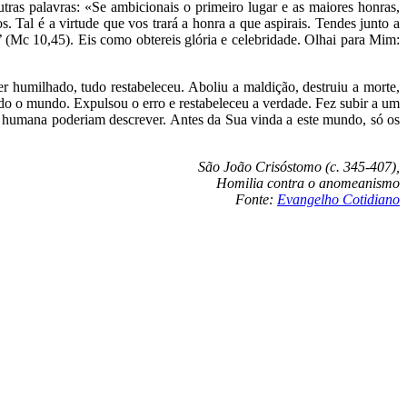
tras palavras: «Se ambicionais o primeiro lugar e as maiores honras,
. Tal é a virtude que vos trará a honra a que aspirais. Tendes junto a
 (Mc 10,45). Eis como obtereis glória e celebridade. Olhai para Mim:
 humilhado, tudo restabeleceu. Aboliu a maldição, destruiu a morte,
odo o mundo. Expulsou o erro e restabeleceu a verdade. Fez subir a um
a humana poderiam descrever. Antes da Sua vinda a este mundo, só os
São João Crisóstomo (c. 345-407),
Homilia contra o anomeanismo
Fonte:
Evangelho Cotidiano