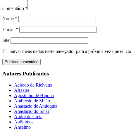
Comentário
*
Nome
*
E-mail
*
Site
Salvar meus dados neste navegador para a próxima vez que eu co
Autores Publicados
Aelredo de Rielvaux
Afraates
Agostinho de Hipona
Ambrosio de Milão
Anastacio de Antioquia
Anastacio do Sinai
André de Creta
Anônimos
Anselmo