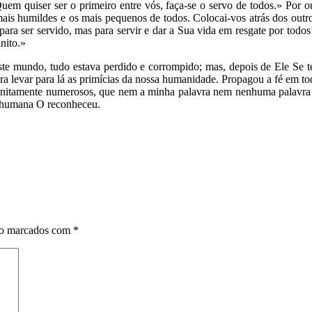
uem quiser ser o primeiro entre vós, faça-se o servo de todos.» Por ou
 mais humildes e os mais pequenos de todos. Colocai-vos atrás dos outros
 ser servido, mas para servir e dar a Sua vida em resgate por todos’
nito.»
te mundo, tudo estava perdido e corrompido; mas, depois de Ele Se ter
ra levar para lá as primícias da nossa humanidade. Propagou a fé em t
s infinitamente numerosos, que nem a minha palavra nem nenhuma palavr
a humana O reconheceu.
ão marcados com
*