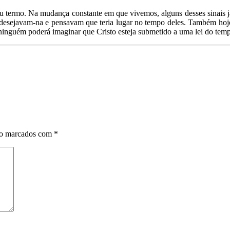
eu termo. Na mudança constante em que vivemos, alguns desses sinais j
as desejavam-na e pensavam que teria lugar no tempo deles. Também hoj
 ninguém poderá imaginar que Cristo esteja submetido a uma lei do te
ão marcados com
*