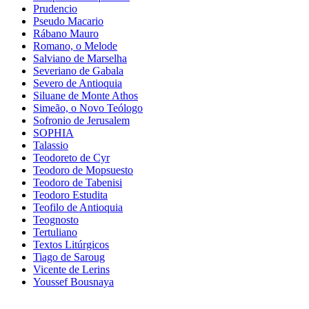
Prudencio
Pseudo Macario
Rábano Mauro
Romano, o Melode
Salviano de Marselha
Severiano de Gabala
Severo de Antioquia
Siluane de Monte Athos
Simeão, o Novo Teólogo
Sofronio de Jerusalem
SOPHIA
Talassio
Teodoreto de Cyr
Teodoro de Mopsuesto
Teodoro de Tabenisi
Teodoro Estudita
Teofilo de Antioquia
Teognosto
Tertuliano
Textos Litúrgicos
Tiago de Saroug
Vicente de Lerins
Youssef Bousnaya