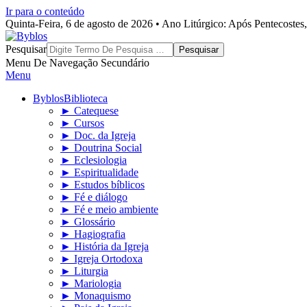
Ir para o conteúdo
Quinta-Feira, 6 de agosto de 2026 • Ano Litúrgico: Após Pentecoste
Byblos
Pesquisar
Menu De Navegação Secundário
Menu
Byblos
Biblioteca
► Catequese
► Cursos
► Doc. da Igreja
► Doutrina Social
► Eclesiologia
► Espiritualidade
► Estudos bíblicos
► Fé e diálogo
► Fé e meio ambiente
► Glossário
► Hagiografia
► História da Igreja
► Igreja Ortodoxa
► Liturgia
► Mariologia
► Monaquismo