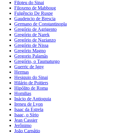
Filoteu do Sinai
Filoxeno de Mabboug
Fulgêncio De Ruspe
Gaudencio de Brescia
Germano de Constantinopla
Gregório de Agrigento
Gregório de Narek
Gregório de Nazianzo
Gregório de Nissa
Gregório Magno
Gregorio Palamàs
Gregório, o Taumaturgo
Guerric de Igny
Hermas
Hesiquio do Sinai
Hilário de Poitiers
Hipólito de Roma
Homilias
Inácio de Antioquia
Ireneu de Lyon
Isaac da Estrela
Isaac, o Sírio
Jean Cassier
Jerônimo
João Carpátio