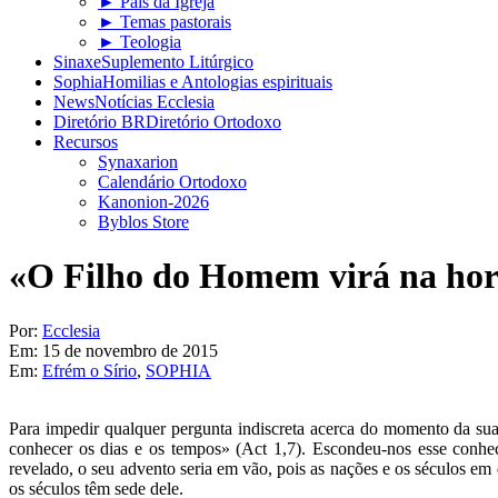
► Pais da Igreja
► Temas pastorais
► Teologia
Sinaxe
Suplemento Litúrgico
Sophia
Homilias e Antologias espirituais
News
Notícias Ecclesia
Diretório BR
Diretório Ortodoxo
Recursos
Synaxarion
Calendário Ortodoxo
Kanonion-2026
Byblos Store
«O Filho do Homem virá na hora
Por:
Ecclesia
Em:
15 de novembro de 2015
Em:
Efrém o Sírio
,
SOPHIA
Para impedir qualquer pergunta indiscreta acerca do momento da s
conhecer os dias e os tempos» (Act 1,7). Escondeu-nos esse conhec
revelado, o seu advento seria em vão, pois as nações e os séculos em
os séculos têm sede dele.