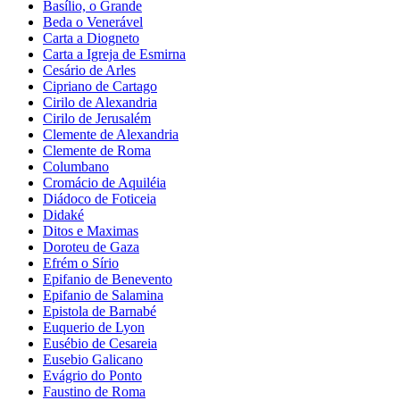
Basílio, o Grande
Beda o Venerável
Carta a Diogneto
Carta a Igreja de Esmirna
Cesário de Arles
Cipriano de Cartago
Cirilo de Alexandria
Cirilo de Jerusalém
Clemente de Alexandria
Clemente de Roma
Columbano
Cromácio de Aquiléia
Diádoco de Foticeia
Didaké
Ditos e Maximas
Doroteu de Gaza
Efrém o Sírio
Epifanio de Benevento
Epifanio de Salamina
Epistola de Barnabé
Euquerio de Lyon
Eusébio de Cesareia
Eusebio Galicano
Evágrio do Ponto
Faustino de Roma