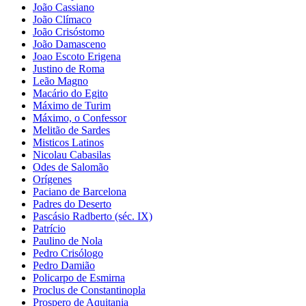
João Cassiano
João Clímaco
João Crisóstomo
João Damasceno
Joao Escoto Erigena
Justino de Roma
Leão Magno
Macário do Egito
Máximo de Turim
Máximo, o Confessor
Melitão de Sardes
Misticos Latinos
Nicolau Cabasilas
Odes de Salomão
Orígenes
Paciano de Barcelona
Padres do Deserto
Pascásio Radberto (séc. IX)
Patrício
Paulino de Nola
Pedro Crisólogo
Pedro Damião
Policarpo de Esmirna
Proclus de Constantinopla
Prospero de Aquitania