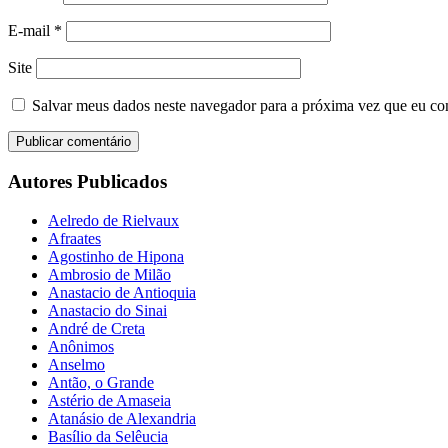
E-mail
*
Site
Salvar meus dados neste navegador para a próxima vez que eu co
Autores Publicados
Aelredo de Rielvaux
Afraates
Agostinho de Hipona
Ambrosio de Milão
Anastacio de Antioquia
Anastacio do Sinai
André de Creta
Anônimos
Anselmo
Antão, o Grande
Astério de Amaseia
Atanásio de Alexandria
Basílio da Selêucia