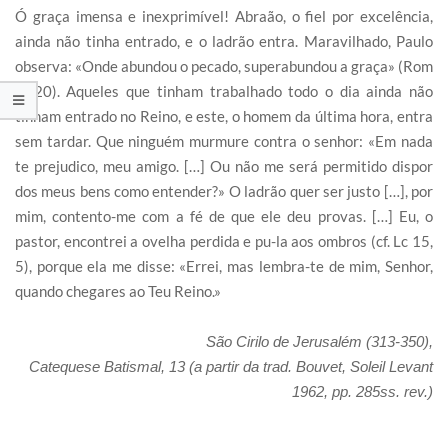
Ó graça imensa e inexprimível! Abraão, o fiel por excelência,
ainda não tinha entrado, e o ladrão entra. Maravilhado, Paulo
observa: «Onde abundou o pecado, superabundou a graça» (Rom
5, 20). Aqueles que tinham trabalhado todo o dia ainda não
tinham entrado no Reino, e este, o homem da última hora, entra
sem tardar. Que ninguém murmure contra o senhor: «Em nada
te prejudico, meu amigo. […] Ou não me será permitido dispor
dos meus bens como entender?» O ladrão quer ser justo […], por
mim, contento-me com a fé de que ele deu provas. […] Eu, o
pastor, encontrei a ovelha perdida e pu-la aos ombros (cf. Lc 15,
5), porque ela me disse: «Errei, mas lembra-te de mim, Senhor,
quando chegares ao Teu Reino.»
São Cirilo de Jerusalém (313-350),
Catequese Batismal, 13 (a partir da trad.
Bouvet, Soleil Levant
1962, pp. 285ss. rev.)