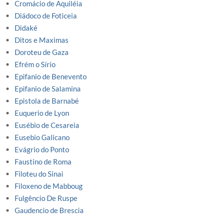
Cromácio de Aquiléia
Diádoco de Foticeia
Didaké
Ditos e Maximas
Doroteu de Gaza
Efrém o Sírio
Epifanio de Benevento
Epifanio de Salamina
Epistola de Barnabé
Euquerio de Lyon
Eusébio de Cesareia
Eusebio Galicano
Evágrio do Ponto
Faustino de Roma
Filoteu do Sinai
Filoxeno de Mabboug
Fulgêncio De Ruspe
Gaudencio de Brescia