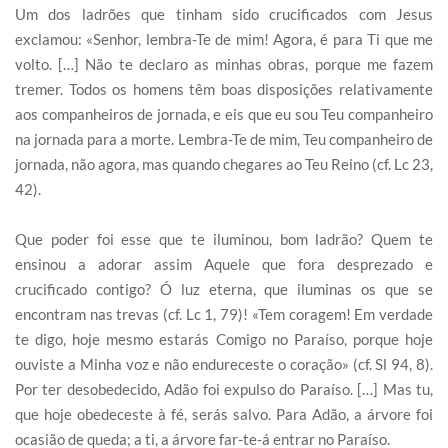
Um dos ladrões que tinham sido crucificados com Jesus
exclamou: «Senhor, lembra-Te de mim! Agora, é para Ti que me
volto. […] Não te declaro as minhas obras, porque me fazem
tremer. Todos os homens têm boas disposições relativamente
aos companheiros de jornada, e eis que eu sou Teu companheiro
na jornada para a morte. Lembra-Te de mim, Teu companheiro de
jornada, não agora, mas quando chegares ao Teu Reino (cf. Lc 23,
42).
Que poder foi esse que te iluminou, bom ladrão? Quem te
ensinou a adorar assim Aquele que fora desprezado e
crucificado contigo? Ó luz eterna, que iluminas os que se
encontram nas trevas (cf. Lc 1, 79)! «Tem coragem! Em verdade
te digo, hoje mesmo estarás Comigo no Paraíso, porque hoje
ouviste a Minha voz e não endureceste o coração» (cf. Sl 94, 8).
Por ter desobedecido, Adão foi expulso do Paraíso. […] Mas tu,
que hoje obedeceste à fé, serás salvo. Para Adão, a árvore foi
ocasião de queda; a ti, a árvore far-te-á entrar no Paraíso.