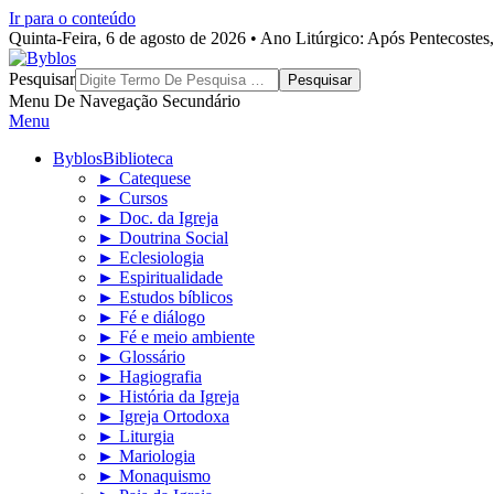
Ir para o conteúdo
Quinta-Feira, 6 de agosto de 2026 • Ano Litúrgico: Após Pentecoste
Byblos
Pesquisar
Menu De Navegação Secundário
Menu
Byblos
Biblioteca
► Catequese
► Cursos
► Doc. da Igreja
► Doutrina Social
► Eclesiologia
► Espiritualidade
► Estudos bíblicos
► Fé e diálogo
► Fé e meio ambiente
► Glossário
► Hagiografia
► História da Igreja
► Igreja Ortodoxa
► Liturgia
► Mariologia
► Monaquismo