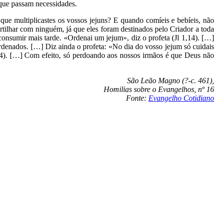
 que passam necessidades.
ue multiplicastes os vossos jejuns? E quando comíeis e bebíeis, não
tilhar com ninguém, já que eles foram destinados pelo Criador a toda
consumir mais tarde. «Ordenai um jejum», diz o profeta (Jl 1,14). […]
ordenados. […] Diz ainda o profeta: «No dia do vosso jejum só cuidais
3-4). […] Com efeito, só perdoando aos nossos irmãos é que Deus não
São Leão Magno (?-c. 461),
Homilias sobre o Evangelhos, nº 16
Fonte:
Evangelho Cotidiano