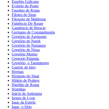
Eusebio Galicano
Evágrio do Ponto
Faustino de Roma
Filoteu do Sinai
Filoxeno de Mabboug
Fulgêncio De Ruspe
Gaudencio de Brescia
Germano de Constantinopla
Gregório de Agrigento
Gregório de Narek
Gregório de Nazianzo
Gregório de Nissa
Gregório Magno
Gregorio Palamàs
Gregório, o Taumaturgo
Guerric de Igny
Hermas
Hesiquio do Sinai
Hilário de Poitiers
Hipólito de Roma
Homilias
Inácio de Antioquia
Ireneu de Lyon
Isaac da Estrela
Isaac, o Sírio