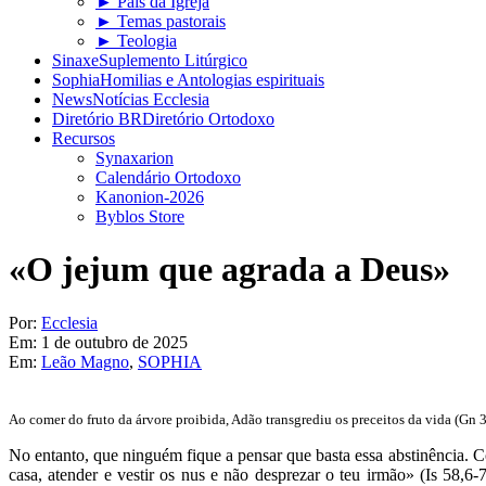
► Pais da Igreja
► Temas pastorais
► Teologia
Sinaxe
Suplemento Litúrgico
Sophia
Homilias e Antologias espirituais
News
Notícias Ecclesia
Diretório BR
Diretório Ortodoxo
Recursos
Synaxarion
Calendário Ortodoxo
Kanonion-2026
Byblos Store
«O jejum que agrada a Deus»
Por:
Ecclesia
Em:
1 de outubro de 2025
Em:
Leão Magno
,
SOPHIA
Ao comer do fruto da árvore proibida, Adão transgrediu os preceitos da vida (Gn 
No entanto, que ninguém fique a pensar que basta essa abstinência. C
casa, atender e vestir os nus e não desprezar o teu irmão» (Is 58,