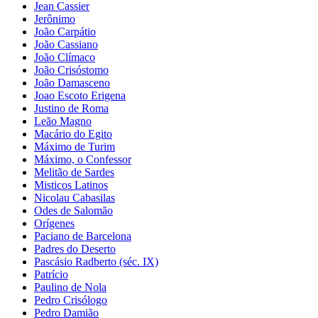
Jean Cassier
Jerônimo
João Carpátio
João Cassiano
João Clímaco
João Crisóstomo
João Damasceno
Joao Escoto Erigena
Justino de Roma
Leão Magno
Macário do Egito
Máximo de Turim
Máximo, o Confessor
Melitão de Sardes
Misticos Latinos
Nicolau Cabasilas
Odes de Salomão
Orígenes
Paciano de Barcelona
Padres do Deserto
Pascásio Radberto (séc. IX)
Patrício
Paulino de Nola
Pedro Crisólogo
Pedro Damião