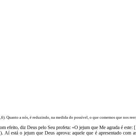
3,6). Quanto a nós, é reduzindo, na medida do possível, o que comemos que nos reer
om efeito, diz Deus pelo Seu profeta: «O jejum que Me agrada é este: [
6-7). Aí está o jejum que Deus aprova: aquele que é apresentado com