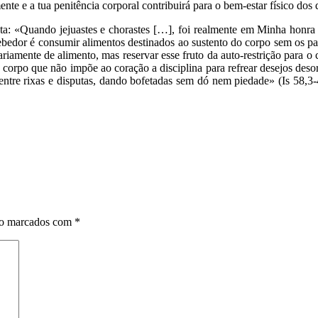
nte e a tua penitência corporal contribuirá para o bem-estar físico dos
: «Quando jejuastes e chorastes […], foi realmente em Minha honra q
bedor é consumir alimentos destinados ao sustento do corpo sem os par
iamente de alimento, mas reservar esse fruto da auto-restrição para o 
 corpo que não impõe ao coração a disciplina para refrear desejos des
 entre rixas e disputas, dando bofetadas sem dó nem piedade» (Is 58,
ão marcados com
*