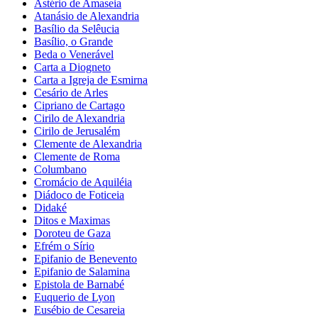
Astério de Amaseia
Atanásio de Alexandria
Basílio da Selêucia
Basílio, o Grande
Beda o Venerável
Carta a Diogneto
Carta a Igreja de Esmirna
Cesário de Arles
Cipriano de Cartago
Cirilo de Alexandria
Cirilo de Jerusalém
Clemente de Alexandria
Clemente de Roma
Columbano
Cromácio de Aquiléia
Diádoco de Foticeia
Didaké
Ditos e Maximas
Doroteu de Gaza
Efrém o Sírio
Epifanio de Benevento
Epifanio de Salamina
Epistola de Barnabé
Euquerio de Lyon
Eusébio de Cesareia