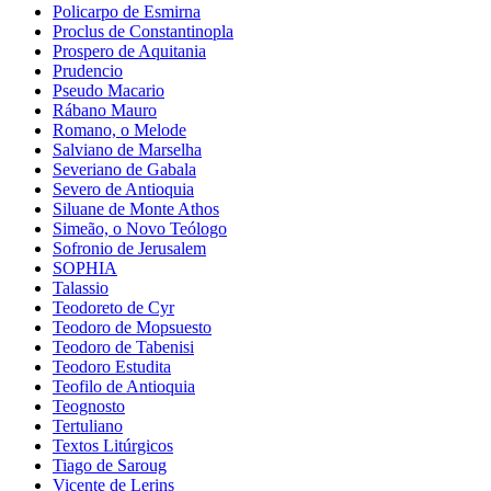
Policarpo de Esmirna
Proclus de Constantinopla
Prospero de Aquitania
Prudencio
Pseudo Macario
Rábano Mauro
Romano, o Melode
Salviano de Marselha
Severiano de Gabala
Severo de Antioquia
Siluane de Monte Athos
Simeão, o Novo Teólogo
Sofronio de Jerusalem
SOPHIA
Talassio
Teodoreto de Cyr
Teodoro de Mopsuesto
Teodoro de Tabenisi
Teodoro Estudita
Teofilo de Antioquia
Teognosto
Tertuliano
Textos Litúrgicos
Tiago de Saroug
Vicente de Lerins