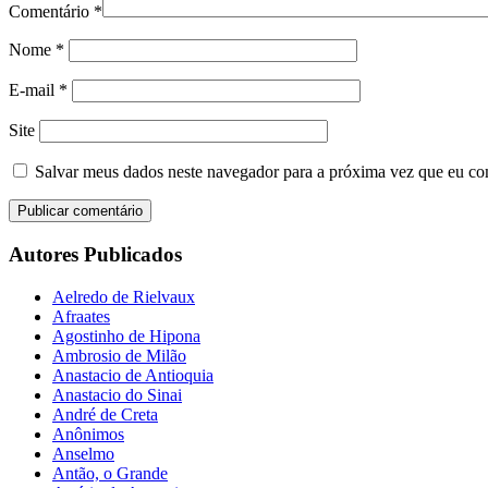
Comentário
*
Nome
*
E-mail
*
Site
Salvar meus dados neste navegador para a próxima vez que eu co
Autores Publicados
Aelredo de Rielvaux
Afraates
Agostinho de Hipona
Ambrosio de Milão
Anastacio de Antioquia
Anastacio do Sinai
André de Creta
Anônimos
Anselmo
Antão, o Grande