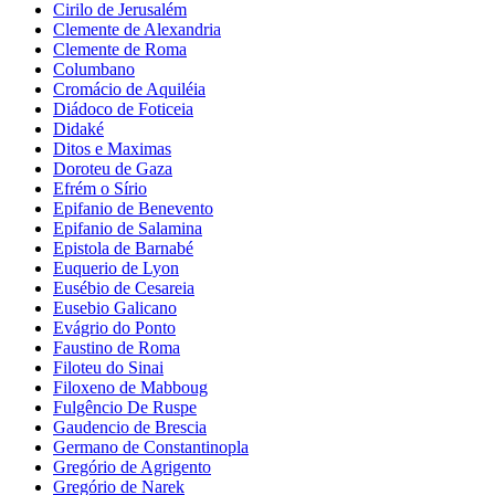
Cirilo de Jerusalém
Clemente de Alexandria
Clemente de Roma
Columbano
Cromácio de Aquiléia
Diádoco de Foticeia
Didaké
Ditos e Maximas
Doroteu de Gaza
Efrém o Sírio
Epifanio de Benevento
Epifanio de Salamina
Epistola de Barnabé
Euquerio de Lyon
Eusébio de Cesareia
Eusebio Galicano
Evágrio do Ponto
Faustino de Roma
Filoteu do Sinai
Filoxeno de Mabboug
Fulgêncio De Ruspe
Gaudencio de Brescia
Germano de Constantinopla
Gregório de Agrigento
Gregório de Narek