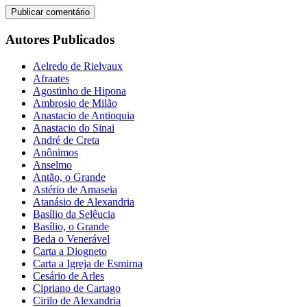
Autores Publicados
Aelredo de Rielvaux
Afraates
Agostinho de Hipona
Ambrosio de Milão
Anastacio de Antioquia
Anastacio do Sinai
André de Creta
Anônimos
Anselmo
Antão, o Grande
Astério de Amaseia
Atanásio de Alexandria
Basílio da Selêucia
Basílio, o Grande
Beda o Venerável
Carta a Diogneto
Carta a Igreja de Esmirna
Cesário de Arles
Cipriano de Cartago
Cirilo de Alexandria