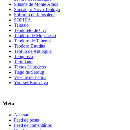
Siluane de Monte Athos
Simeão, o Novo Teólogo
Sofronio de Jerusalem
SOPHIA
Talassio
Teodoreto de Cyr
Teodoro de Mopsuesto
Teodoro de Tabenisi
Teodoro Estudita
Teofilo de Antioquia
Teognosto
Tertuliano
Textos Litúrgicos
Tiago de Saroug
Vicente de Lerins
Youssef Bousnaya
Meta
Acessar
Feed de posts
Feed de comentários