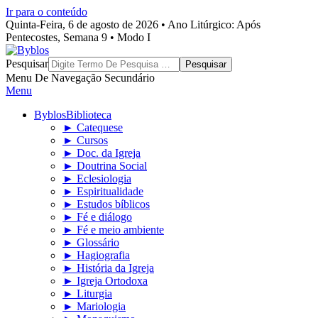
Ir para o conteúdo
Quinta-Feira, 6 de agosto de 2026 • Ano Litúrgico: Após
Pentecostes, Semana 9 • Modo I
Byblos
Pesquisar
Menu De Navegação Secundário
Menu
Byblos
Biblioteca
► Catequese
► Cursos
► Doc. da Igreja
► Doutrina Social
► Eclesiologia
► Espiritualidade
► Estudos bíblicos
► Fé e diálogo
► Fé e meio ambiente
► Glossário
► Hagiografia
► História da Igreja
► Igreja Ortodoxa
► Liturgia
► Mariologia