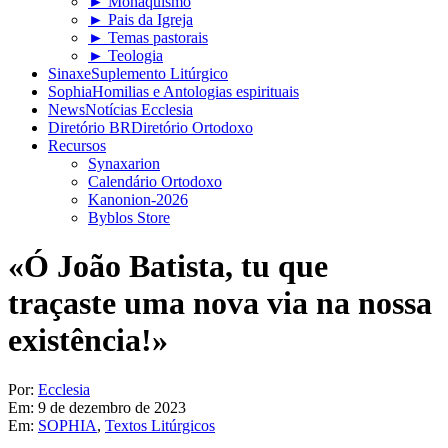
► Monaquismo
► Pais da Igreja
► Temas pastorais
► Teologia
Sinaxe
Suplemento Litúrgico
Sophia
Homilias e Antologias espirituais
News
Notícias Ecclesia
Diretório BR
Diretório Ortodoxo
Recursos
Synaxarion
Calendário Ortodoxo
Kanonion-2026
Byblos Store
«Ó João Batista, tu que
traçaste uma nova via na nossa
existência!»
Por:
Ecclesia
Em:
9 de dezembro de 2023
Em:
SOPHIA
,
Textos Litúrgicos