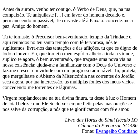
Antes da aurora, venho ter contigo, ó Verbo de Deus, que, na tua
compaixão, Te aniquilaste […] em favor do homem decaído e,
permanecendo impassível, Te curvaste até à Paixão: concede-me a
paz, Amigo do homem.
Tu te tornaste, ó Precursor bem-aventurado, templo da Trindade e,
aqui reunidos no teu santo templo com fé fervorosa, nós te
suplicamos: livra-nos das tentações e das aflições, tu que és digno de
todo o louvor. Eu, que tornei o meu espírito alheio a toda a virtude,
suplico-te agora, ó bem-aventurado, que traçaste uma nova via na
nossa existência: ajuda-me a familiarizar com o Deus do Universo e
faz-me crescer em virtude com um progresso admirável. Tu, profeta,
que mergulhaste o Abismo da Misericórdia nas correntes do Jordão,
seca agora, por tua intercessão, as múltiplas fontes dos meus vícios,
concedendo-me torrentes de lágrimas.
Virgem resplandecente na tua divina finura, tu deste à luz o Homem
de total beleza: que Ele Se deixe sempre fletir pelas tuas orações e
nos salve da corrupção, a nós que te glorificamos com fé e amor.
Livro das Horas do Sinai (século IX)
Cânone do Precursor, SC 486
Fonte:
Evangelho Cotidiano