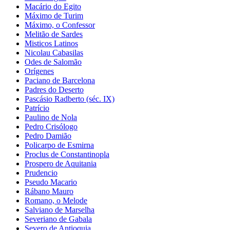
Macário do Egito
Máximo de Turim
Máximo, o Confessor
Melitão de Sardes
Misticos Latinos
Nicolau Cabasilas
Odes de Salomão
Orígenes
Paciano de Barcelona
Padres do Deserto
Pascásio Radberto (séc. IX)
Patrício
Paulino de Nola
Pedro Crisólogo
Pedro Damião
Policarpo de Esmirna
Proclus de Constantinopla
Prospero de Aquitania
Prudencio
Pseudo Macario
Rábano Mauro
Romano, o Melode
Salviano de Marselha
Severiano de Gabala
Severo de Antioquia