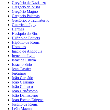
Gregório de Nazianzo
Gregório de Nissa
Gregório Magno
Gregorio Palamàs
Gregório, o Taumaturgo
Guerric de Igny
Hermas
Hesiquio do Sinai
Hilário de Poitiers
Hipólito de Roma
Homilias
Inácio de Antioquia
Ireneu de Lyon
Isaac da Estrela
Isaac, o Sírio
Jean Cassier
Jerônimo
João Carpátio
João Cassiano
João Clímaco
João Crisóstomo
João Damasceno
Joao Escoto Erigena
Justino de Roma
Leão Magno