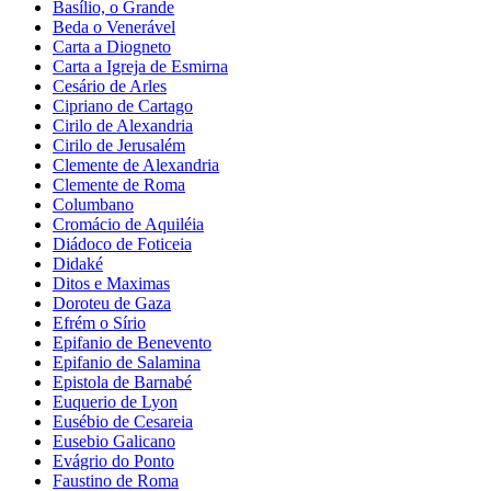
Basílio, o Grande
Beda o Venerável
Carta a Diogneto
Carta a Igreja de Esmirna
Cesário de Arles
Cipriano de Cartago
Cirilo de Alexandria
Cirilo de Jerusalém
Clemente de Alexandria
Clemente de Roma
Columbano
Cromácio de Aquiléia
Diádoco de Foticeia
Didaké
Ditos e Maximas
Doroteu de Gaza
Efrém o Sírio
Epifanio de Benevento
Epifanio de Salamina
Epistola de Barnabé
Euquerio de Lyon
Eusébio de Cesareia
Eusebio Galicano
Evágrio do Ponto
Faustino de Roma