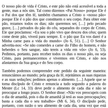
O nosso pão de vida é Cristo, e este pão não está acessível a toda a
gente, mas a nós sim. Tal como dizemos «Pai Nosso» porque Ele é
o Pai dos que têm fé, também chamamos a Cristo o «nosso pão»
porque Ele é o pão dos que constituem o seu corpo. Para obter este
pão, rezamos todos os dias; não queremos ser, […] pelo pecado
grave, […] privados do pão do céu, separados do corpo de Cristo,
Ele que proclamou: «Eu sou o pão vivo que desceu dos céus; quem
come deste pão, viverá para sempre. E o pão que Eu vos darei é a
Minha carne para a vida do mundo» (Jo 6, 51). […] O Senhor
advertiu-nos: «Se não comerdes a carne do Filho do homem, e não
beberdes o Seu sangue, não tereis a vida em vós» (Jo 6, 53).
Pedimos, portanto, para receber todos os dias o nosso pão, ou seja
Cristo, para permanecermos e vivermos em Cristo, e não nos
afastarmos da Sua graça e do Seu corpo.
Também podemos compreender este pedido da seguinte maneira:
renunciámos ao mundo; pela graça da fé, rejeitámos as suas riquezas
e as suas seduções; pedimos apenas o alimento. […] Aquele que se
torna discípulo de Cristo e renuncia a tudo segundo a palavra do
Mestre (Lc 14, 33) deve pedir o alimento de cada dia e não se
preocupar a longo prazo. O Senhor disse: «Não vos preocupeis com
o dia de amanhã, pois o dia de amanhã já terá as suas preocupações;
basta a cada dia o seu trabalho» (Mt 6, 34). O discípulo pede,
portanto, com razão o seu alimento de cada dia, uma vez que está