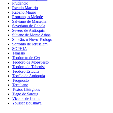
Prudencio
Pseudo Macario
Rábano Mauro
Romano, o Melode
Salviano de Marselha
Severiano de Gabala
Severo de Antioquia
Siluane de Monte Athos
Simeão, o Novo Teólogo
Sofronio de Jerusalem
SOPHIA
Talassio
Teodoreto de Cyr
Teodoro de Mopsuesto
Teodoro de Tabenisi
Teodoro Estudita
Teofilo de Antioquia
Teognosto
Tertuliano
Textos Litúrgicos
Tiago de Saroug
Vicente de Lerins
Youssef Bousnaya