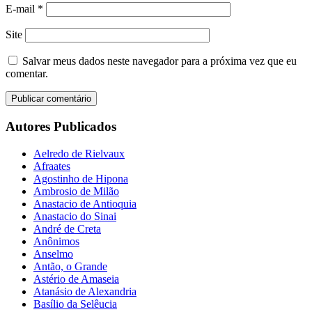
E-mail
*
Site
Salvar meus dados neste navegador para a próxima vez que eu
comentar.
Autores Publicados
Aelredo de Rielvaux
Afraates
Agostinho de Hipona
Ambrosio de Milão
Anastacio de Antioquia
Anastacio do Sinai
André de Creta
Anônimos
Anselmo
Antão, o Grande
Astério de Amaseia
Atanásio de Alexandria
Basílio da Selêucia