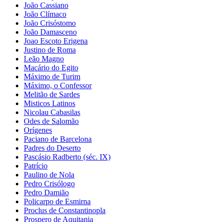
João Cassiano
João Clímaco
João Crisóstomo
João Damasceno
Joao Escoto Erigena
Justino de Roma
Leão Magno
Macário do Egito
Máximo de Turim
Máximo, o Confessor
Melitão de Sardes
Misticos Latinos
Nicolau Cabasilas
Odes de Salomão
Orígenes
Paciano de Barcelona
Padres do Deserto
Pascásio Radberto (séc. IX)
Patrício
Paulino de Nola
Pedro Crisólogo
Pedro Damião
Policarpo de Esmirna
Proclus de Constantinopla
Prospero de Aquitania