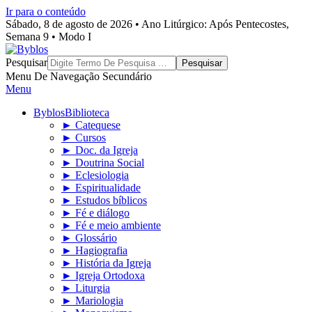
Ir para o conteúdo
Sábado, 8 de agosto de 2026 • Ano Litúrgico: Após Pentecostes,
Semana 9 • Modo I
Byblos
Pesquisar
Menu De Navegação Secundário
Menu
Byblos
Biblioteca
► Catequese
► Cursos
► Doc. da Igreja
► Doutrina Social
► Eclesiologia
► Espiritualidade
► Estudos bíblicos
► Fé e diálogo
► Fé e meio ambiente
► Glossário
► Hagiografia
► História da Igreja
► Igreja Ortodoxa
► Liturgia
► Mariologia