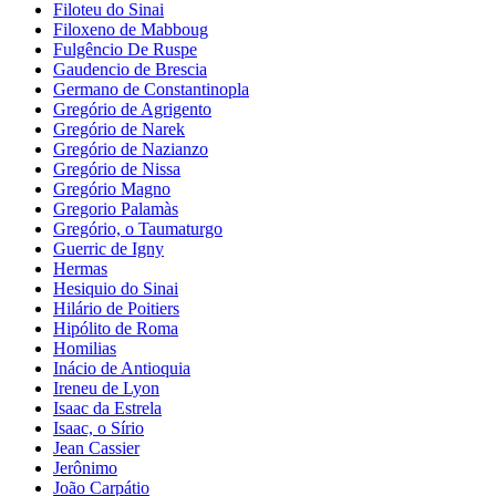
Filoteu do Sinai
Filoxeno de Mabboug
Fulgêncio De Ruspe
Gaudencio de Brescia
Germano de Constantinopla
Gregório de Agrigento
Gregório de Narek
Gregório de Nazianzo
Gregório de Nissa
Gregório Magno
Gregorio Palamàs
Gregório, o Taumaturgo
Guerric de Igny
Hermas
Hesiquio do Sinai
Hilário de Poitiers
Hipólito de Roma
Homilias
Inácio de Antioquia
Ireneu de Lyon
Isaac da Estrela
Isaac, o Sírio
Jean Cassier
Jerônimo
João Carpátio