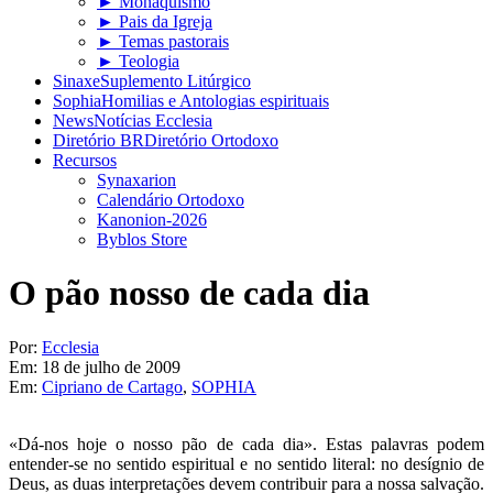
► Monaquismo
► Pais da Igreja
► Temas pastorais
► Teologia
Sinaxe
Suplemento Litúrgico
Sophia
Homilias e Antologias espirituais
News
Notícias Ecclesia
Diretório BR
Diretório Ortodoxo
Recursos
Synaxarion
Calendário Ortodoxo
Kanonion-2026
Byblos Store
O pão nosso de cada dia
Por:
Ecclesia
Em:
18 de julho de 2009
Em:
Cipriano de Cartago
,
SOPHIA
«Dá-nos hoje o nosso pão de cada dia». Estas palavras podem
entender-se no sentido espiritual e no sentido literal: no desígnio de
Deus, as duas interpretações devem contribuir para a nossa salvação.