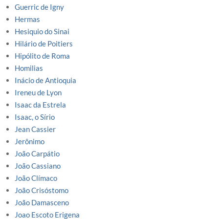
Guerric de Igny
Hermas
Hesiquio do Sinai
Hilário de Poitiers
Hipólito de Roma
Homilias
Inácio de Antioquia
Ireneu de Lyon
Isaac da Estrela
Isaac, o Sírio
Jean Cassier
Jerônimo
João Carpátio
João Cassiano
João Clímaco
João Crisóstomo
João Damasceno
Joao Escoto Erigena