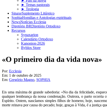
► Pais da Igreja
► Temas pastorais
► Teologia
Sinaxe
Suplemento Litúrgico
Sophia
Homilias e Antologias espirituais
News
Notícias Ecclesia
Diretório BR
Diretório Ortodoxo
Recursos
Synaxarion
Calendário Ortodoxo
Kanonion-2026
Byblos Store
«O primeiro dia da vida nova»
Por:
Ecclesia
Em:
1 de outubro de 2025
Em:
Gregório Magno
,
SOPHIA
Eis uma máxima de grande sabedoria: «No dia da felicidade, esquecem
qualquer lembrança da nossa condenação. Outrora, o parto ocorria c
Espírito. Ontem, nascíamos simples filhos de homens; hoje, nascem
morte reinava por causa do pecado; hoje, graças à Vida, é a justiça q