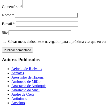
Comentário
*
Nome
*
E-mail
*
Site
Salvar meus dados neste navegador para a próxima vez que eu co
Autores Publicados
Aelredo de Rielvaux
Afraates
Agostinho de Hipona
Ambrosio de Milão
Anastacio de Antioquia
Anastacio do Sinai
André de Creta
Anônimos
Anselmo