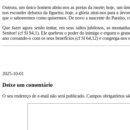
Outrora, um único homem abriu-nos as portas da morte; hoje, um úni
nos esconder debaixo da figueira; hoje, a glória atrai-nos para a árv
que o saboreemos como quisermos. De novo a nascente do Paraíso, cuja
Que fazer agora senão imitar, em seus saltos jubilosos, as montanha
Senhor! (cf Sl 94,1). Ele quebrou o poder do inimigo e ergueu o gran
ano coroando-o com os seus benefícios (cf Sl 64,12) e congrega-nos e
2025-10-01
Deixe um comentário
O seu endereço de e-mail não será publicado.
Campos obrigatórios s