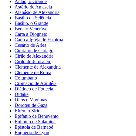
Antão, o Grande
Astério de Amaseia
Atanásio de Alexandria
Basílio da Selêucia
Basílio, o Grande
Beda o Venerável
Carta a Diogneto
Carta a Igreja de Esmirna
Cesário de Arles
Cipriano de Cartago
Cirilo de Alexandria
Cirilo de Jerusalém
Clemente de Alexandria
Clemente de Roma
Columbano
Cromácio de Aquiléia
Diádoco de Foticeia
Didaké
Ditos e Maximas
Doroteu de Gaza
Efrém o Sírio
Epifanio de Benevento
Epifanio de Salamina
Epistola de Barnabé
Euquerio de Lyon