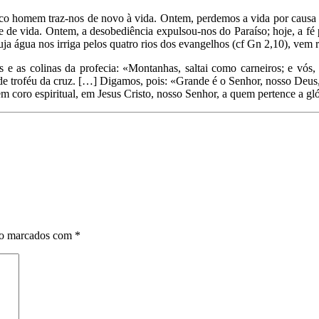
co homem traz-nos de novo à vida. Ontem, perdemos a vida por causa d
ore de vida. Ontem, a desobediência expulsou-nos do Paraíso; hoje, a fé 
 água nos irriga pelos quatro rios dos evangelhos (cf Gn 2,10), vem re
s e as colinas da profecia: «Montanhas, saltai como carneiros; e vós,
de troféu da cruz. […] Digamos, pois: «Grande é o Senhor, nosso Deus, E
m coro espiritual, em Jesus Cristo, nosso Senhor, a quem pertence a gl
ão marcados com
*