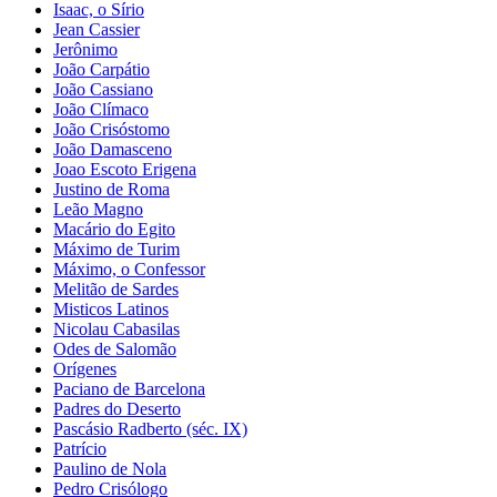
Isaac, o Sírio
Jean Cassier
Jerônimo
João Carpátio
João Cassiano
João Clímaco
João Crisóstomo
João Damasceno
Joao Escoto Erigena
Justino de Roma
Leão Magno
Macário do Egito
Máximo de Turim
Máximo, o Confessor
Melitão de Sardes
Misticos Latinos
Nicolau Cabasilas
Odes de Salomão
Orígenes
Paciano de Barcelona
Padres do Deserto
Pascásio Radberto (séc. IX)
Patrício
Paulino de Nola
Pedro Crisólogo