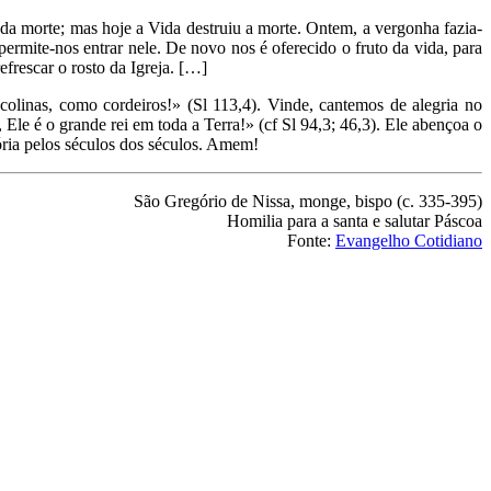
a morte; mas hoje a Vida destruiu a morte. Ontem, a vergonha fazia-
permite-nos entrar nele. De novo nos é oferecido o fruto da vida, para
frescar o rosto da Igreja. […]
 colinas, como cordeiros!» (Sl 113,4). Vinde, cantemos de alegria no
le é o grande rei em toda a Terra!» (cf Sl 94,3; 46,3). Ele abençoa o
ória pelos séculos dos séculos. Amem!
São Gregório de Nissa, monge, bispo (c. 335-395)
Homilia para a santa e salutar Páscoa
Fonte:
Evangelho Cotidiano