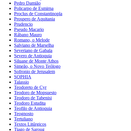
Pedro Damião
Policarpo de Esmirna
Proclus de Constantinopla
Prospero de Aquitania
Prudencio
Pseudo Macario
Rábano Mauro
Romano, o Melode
Salviano de Marselha
Severiano de Gabala
Severo de Antioquia
Siluane de Monte Athos
Simeão, o Novo Teólogo
Sofronio de Jerusalem
SOPHIA
Talassio
Teodoreto de Cyr
Teodoro de Mopsuesto
Teodoro de Tabenisi
Teodoro Estudita
Teofilo de Antioquia
Teognosto
Tertuliano
Textos Litúrgicos
Tiago de Saroug