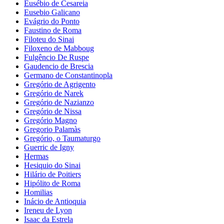
Eusébio de Cesareia
Eusebio Galicano
Evágrio do Ponto
Faustino de Roma
Filoteu do Sinai
Filoxeno de Mabboug
Fulgêncio De Ruspe
Gaudencio de Brescia
Germano de Constantinopla
Gregório de Agrigento
Gregório de Narek
Gregório de Nazianzo
Gregório de Nissa
Gregório Magno
Gregorio Palamàs
Gregório, o Taumaturgo
Guerric de Igny
Hermas
Hesiquio do Sinai
Hilário de Poitiers
Hipólito de Roma
Homilias
Inácio de Antioquia
Ireneu de Lyon
Isaac da Estrela