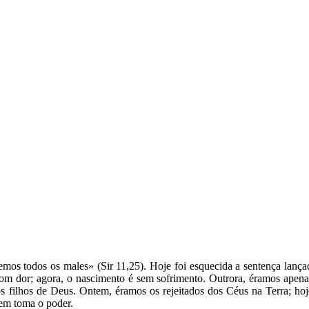
os todos os males» (Sir 11,25). Hoje foi esquecida a sentença lançad
om dor; agora, o nascimento é sem sofrimento. Outrora, éramos apenas 
os filhos de Deus. Ontem, éramos os rejeitados dos Céus na Terra; ho
uem toma o poder.