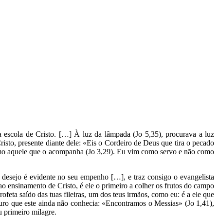
 escola de Cristo. […] À luz da lâmpada (Jo 5,35), procurava a luz
risto, presente diante dele: «Eis o Cordeiro de Deus que tira o pecado
como aquele que o acompanha (Jo 3,29). Eu vim como servo e não como
u desejo é evidente no seu empenho […], e traz consigo o evangelista
ao ensinamento de Cristo, é ele o primeiro a colher os frutos do campo
feta saído das tuas fileiras, um dos teus irmãos, como eu: é a ele que
uro que este ainda não conhecia: «Encontramos o Messias» (Jo 1,41),
 primeiro milagre.