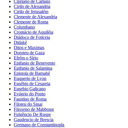
Cipriano de Cartago
Cirilo de Alexandria
Cirilo de Jerusalém
Clemente de Alexandria
Clemente de Roma
Columbano
Cromácio de Aquiléia
Diádoco de Foticeia
Didaké
Ditos e Maximas
Doroteu de Gaza
Efrém o Sírio
Epifanio de Benevento
Epifanio de Salamina
Epistola de Barnabé
Euquerio de Lyon
Eusébio de Cesareia
Eusebio Galicano
Evágrio do Ponto
Faustino de Roma
Filoteu do Sinai
Filoxeno de Mabboug
Fulgêncio De Ruspe
Gaudencio de Brescia
Germano de Constantinopla