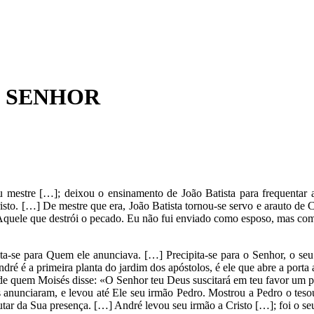
O SENHOR
 mestre […]; deixou o ensinamento de João Batista para frequentar a
isto. […] De mestre que era, João Batista tornou-se servo e arauto de C
á Aquele que destrói o pecado. Eu não fui enviado como esposo, mas 
ita-se para Quem ele anunciava. […] Precipita-se para o Senhor, o se
é é a primeira planta do jardim dos apóstolos, é ele que abre a porta 
de quem Moisés disse: «O Senhor teu Deus suscitará em teu favor um pro
 anunciaram, e levou até Ele seu irmão Pedro. Mostrou a Pedro o teso
r da Sua presença. […] André levou seu irmão a Cristo […]; foi o seu