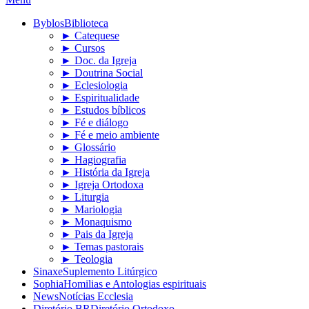
Byblos
Biblioteca
► Catequese
► Cursos
► Doc. da Igreja
► Doutrina Social
► Eclesiologia
► Espiritualidade
► Estudos bíblicos
► Fé e diálogo
► Fé e meio ambiente
► Glossário
► Hagiografia
► História da Igreja
► Igreja Ortodoxa
► Liturgia
► Mariologia
► Monaquismo
► Pais da Igreja
► Temas pastorais
► Teologia
Sinaxe
Suplemento Litúrgico
Sophia
Homilias e Antologias espirituais
News
Notícias Ecclesia
Diretório BR
Diretório Ortodoxo