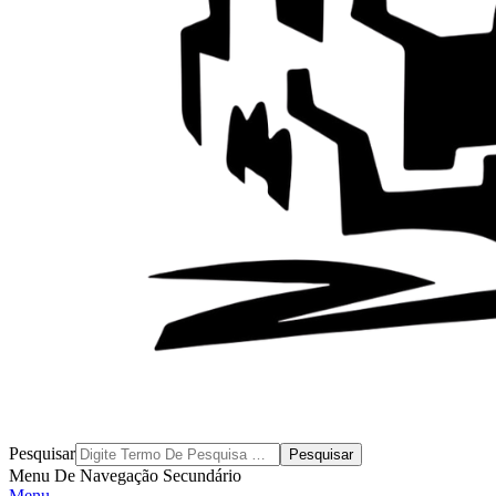
Byblos
Pesquisar
Menu De Navegação Secundário
Menu