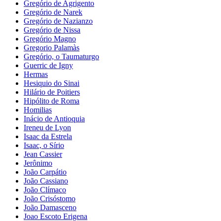
Gregório de Agrigento
Gregório de Narek
Gregório de Nazianzo
Gregório de Nissa
Gregório Magno
Gregorio Palamàs
Gregório, o Taumaturgo
Guerric de Igny
Hermas
Hesiquio do Sinai
Hilário de Poitiers
Hipólito de Roma
Homilias
Inácio de Antioquia
Ireneu de Lyon
Isaac da Estrela
Isaac, o Sírio
Jean Cassier
Jerônimo
João Carpátio
João Cassiano
João Clímaco
João Crisóstomo
João Damasceno
Joao Escoto Erigena