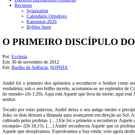
Recursos
Synaxarion
Calendário Ortodoxo
Kanonion-2026
Byblos Store
O PRIMEIRO DISCÍPULO D
Por:
Ecclesia
Em:
30 de novembro de 2012
Em:
Basílio da Selêucia
,
SOPHIA
André foi o primeiro dos apóstolos a reconhecer o Senhor como seu
verdadeira; sob o seu brilho incerto, acostumou-se ao esplendor de Cr
do mundo» (Jo 1:29). Aqui está Aquele que livra da morte; aqui est
senhor.
Tocado por estas palavras, André deixa o seu antigo mestre e precip
João; os dois deixam a lâmpada para avançarem em direção ao Sol. Andr
cultivado pelos profetas. […] Ele foi o primeiro a reconhecer Aquele 
escutarás» (Dt 18,15). […] André reconheceu Aquele que os profetas
Aquele que desejávamos. Esperávamos a Sua vinda: vem agora desfruta