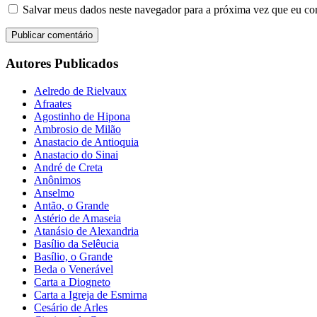
Salvar meus dados neste navegador para a próxima vez que eu co
Autores Publicados
Aelredo de Rielvaux
Afraates
Agostinho de Hipona
Ambrosio de Milão
Anastacio de Antioquia
Anastacio do Sinai
André de Creta
Anônimos
Anselmo
Antão, o Grande
Astério de Amaseia
Atanásio de Alexandria
Basílio da Selêucia
Basílio, o Grande
Beda o Venerável
Carta a Diogneto
Carta a Igreja de Esmirna
Cesário de Arles