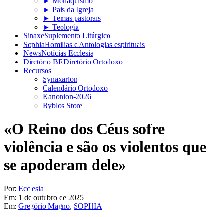
► Monaquismo
► Pais da Igreja
► Temas pastorais
► Teologia
Sinaxe
Suplemento Litúrgico
Sophia
Homilias e Antologias espirituais
News
Notícias Ecclesia
Diretório BR
Diretório Ortodoxo
Recursos
Synaxarion
Calendário Ortodoxo
Kanonion-2026
Byblos Store
«O Reino dos Céus sofre
violência e são os violentos que
se apoderam dele»
Por:
Ecclesia
Em:
1 de outubro de 2025
Em:
Gregório Magno
,
SOPHIA