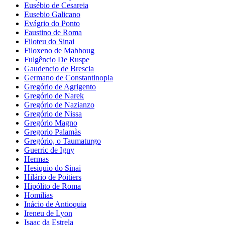
Eusébio de Cesareia
Eusebio Galicano
Evágrio do Ponto
Faustino de Roma
Filoteu do Sinai
Filoxeno de Mabboug
Fulgêncio De Ruspe
Gaudencio de Brescia
Germano de Constantinopla
Gregório de Agrigento
Gregório de Narek
Gregório de Nazianzo
Gregório de Nissa
Gregório Magno
Gregorio Palamàs
Gregório, o Taumaturgo
Guerric de Igny
Hermas
Hesiquio do Sinai
Hilário de Poitiers
Hipólito de Roma
Homilias
Inácio de Antioquia
Ireneu de Lyon
Isaac da Estrela