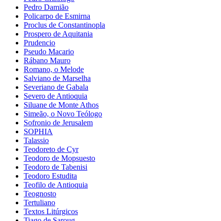
Pedro Damião
Policarpo de Esmirna
Proclus de Constantinopla
Prospero de Aquitania
Prudencio
Pseudo Macario
Rábano Mauro
Romano, o Melode
Salviano de Marselha
Severiano de Gabala
Severo de Antioquia
Siluane de Monte Athos
Simeão, o Novo Teólogo
Sofronio de Jerusalem
SOPHIA
Talassio
Teodoreto de Cyr
Teodoro de Mopsuesto
Teodoro de Tabenisi
Teodoro Estudita
Teofilo de Antioquia
Teognosto
Tertuliano
Textos Litúrgicos
Tiago de Saroug