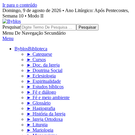
Ir para o conteúdo
Domingo, 9 de agosto de 2026 • Ano Litúrgico: Após Pentecostes,
Semana 10 • Modo II
Byblos
Pesquisar
Menu De Navegação Secundário
Menu
Byblos
Biblioteca
► Catequese
► Cursos
► Doc. da Igreja
► Doutrina Social
► Eclesiologia
► Espiritualidade
► Estudos bíblicos
► Fé e diálogo
► Fé e meio ambiente
► Glossário
► Hagiografia
► História da Igreja
► Igreja Ortodoxa
► Liturgia
► Mariologia