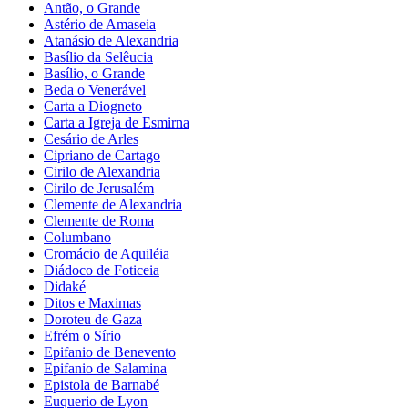
Antão, o Grande
Astério de Amaseia
Atanásio de Alexandria
Basílio da Selêucia
Basílio, o Grande
Beda o Venerável
Carta a Diogneto
Carta a Igreja de Esmirna
Cesário de Arles
Cipriano de Cartago
Cirilo de Alexandria
Cirilo de Jerusalém
Clemente de Alexandria
Clemente de Roma
Columbano
Cromácio de Aquiléia
Diádoco de Foticeia
Didaké
Ditos e Maximas
Doroteu de Gaza
Efrém o Sírio
Epifanio de Benevento
Epifanio de Salamina
Epistola de Barnabé
Euquerio de Lyon