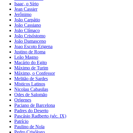
Isaac, o Sírio
Jean Cassier
Jerônimo
João Carpátio
João Cassiano
João Clímaco
João Crisóstomo
João Damasceno
Joao Escoto Erigena
Justino de Roma
Leão Magno
Macário do Egito
Máximo de Turim
Máximo, o Confessor
Melitão de Sardes
Misticos Latinos
Nicolau Cabasilas
Odes de Salomão
Orígenes
Paciano de Barcelona
Padres do Deserto
Pascásio Radberto (séc. IX)
Patrício
Paulino de Nola
Pedro Crisólogo