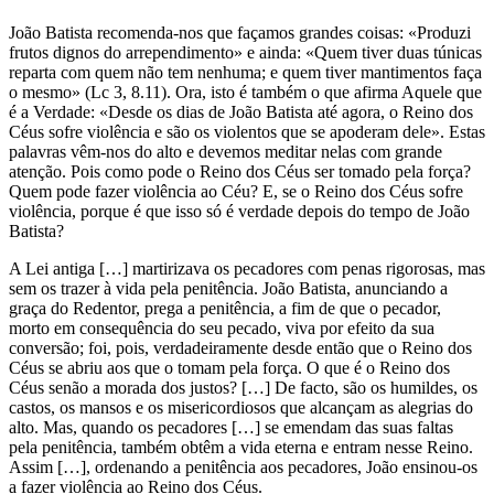
João Batista recomenda-nos que façamos grandes coisas: «Produzi
frutos dignos do arrependimento» e ainda: «Quem tiver duas túnicas
reparta com quem não tem nenhuma; e quem tiver mantimentos faça
o mesmo» (Lc 3, 8.11). Ora, isto é também o que afirma Aquele que
é a Verdade: «Desde os dias de João Batista até agora, o Reino dos
Céus sofre violência e são os violentos que se apoderam dele». Estas
palavras vêm-nos do alto e devemos meditar nelas com grande
atenção. Pois como pode o Reino dos Céus ser tomado pela força?
Quem pode fazer violência ao Céu? E, se o Reino dos Céus sofre
violência, porque é que isso só é verdade depois do tempo de João
Batista?
A Lei antiga […] martirizava os pecadores com penas rigorosas, mas
sem os trazer à vida pela penitência. João Batista, anunciando a
graça do Redentor, prega a penitência, a fim de que o pecador,
morto em consequência do seu pecado, viva por efeito da sua
conversão; foi, pois, verdadeiramente desde então que o Reino dos
Céus se abriu aos que o tomam pela força. O que é o Reino dos
Céus senão a morada dos justos? […] De facto, são os humildes, os
castos, os mansos e os misericordiosos que alcançam as alegrias do
alto. Mas, quando os pecadores […] se emendam das suas faltas
pela penitência, também obtêm a vida eterna e entram nesse Reino.
Assim […], ordenando a penitência aos pecadores, João ensinou-os
a fazer violência ao Reino dos Céus.