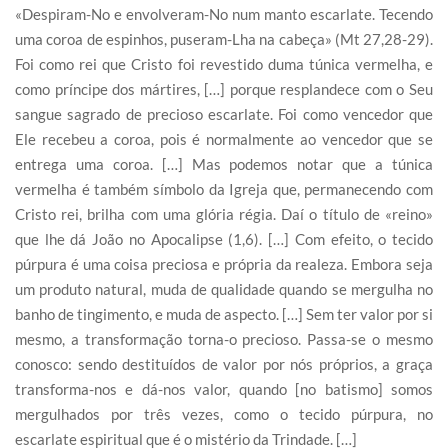
«Despiram-No e envolveram-No num manto escarlate. Tecendo
uma coroa de espinhos, puseram-Lha na cabeça» (Mt 27,28-29).
Foi como rei que Cristo foi revestido duma túnica vermelha, e
como príncipe dos mártires, […] porque resplandece com o Seu
sangue sagrado de precioso escarlate. Foi como vencedor que
Ele recebeu a coroa, pois é normalmente ao vencedor que se
entrega uma coroa. […] Mas podemos notar que a túnica
vermelha é também símbolo da Igreja que, permanecendo com
Cristo rei, brilha com uma glória régia. Daí o título de «reino»
que lhe dá João no Apocalipse (1,6). […] Com efeito, o tecido
púrpura é uma coisa preciosa e própria da realeza. Embora seja
um produto natural, muda de qualidade quando se mergulha no
banho de tingimento, e muda de aspecto. […] Sem ter valor por si
mesmo, a transformação torna-o precioso. Passa-se o mesmo
conosco: sendo destituídos de valor por nós próprios, a graça
transforma-nos e dá-nos valor, quando [no batismo] somos
mergulhados por três vezes, como o tecido púrpura, no
escarlate espiritual que é o mistério da Trindade. […]