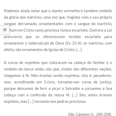
Podemos ainda notar que o manto vermelho é também símbolo
da glória dos mártires, uma vez que, tingidos com o seu próprio
sangue derramado, ornamentados com o sangue do martírio,
brilham em Cristo como preciosa túnica escarlate. Outrora a Lei
prescrevia que se oferecessem tecidos escarlate para
ornamentar o tabernáculo de Deus (Ex 25,4); os mártires, com
efeito, são ornamentos da Igreja de Cristo. […]
A coroa de espinhos que colocaram na cabeça do Senhor é o
símbolo da nossa união, nós que, vindos das diferentes nações,
chegamos à fé. Não éramos senão espinhos, isto é, pecadores;
mas, acreditando em Cristo, tornamo-nos coroa de justiça,
porque deixamos de ferir e picar o Salvador e coroamos a Sua
cabeça com a confissão da nossa fé. […] Sim, antes éramos
espinhos, mas […] tornamo-nos pedras preciosas.
São Cipriano (c. 200-258),