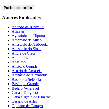
Autores Publicados
Aelredo de Rielvaux
Afraates
Agostinho de Hipona
Ambrosio de Milão
Anastacio de Antioquia
Anastacio do Sinai
André de Creta
Anônimos
Anselmo
Antão, o Grande
Astério de Amaseia
Atanásio de Alexandria
Basílio da Selêucia
Basílio, o Grande
Beda o Venerável
Carta a Diogneto
Carta a Igreja de Esmirna
Cesário de Arles
Cipriano de Cartago