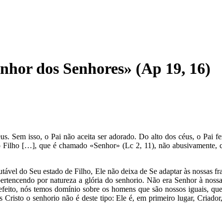
nhor dos Senhores» (Ap 19, 16)
us. Sem isso, o Pai não aceita ser adorado. Do alto dos céus, o Pai f
Filho […], que é chamado «Senhor» (Lc 2, 11), não abusivamente, 
tável do Seu estado de Filho, Ele não deixa de Se adaptar às nossas f
 pertencendo por natureza a glória do senhorio. Não era Senhor à nos
 efeito, nós temos domínio sobre os homens que são nossos iguais, qu
 Cristo o senhorio não é deste tipo: Ele é, em primeiro lugar, Criador