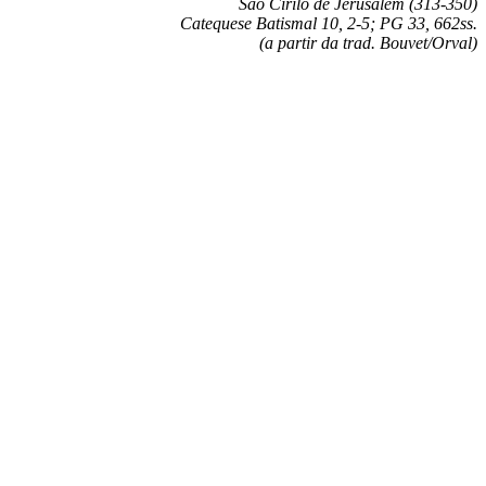
São Cirilo de Jerusalém (313-350)
Catequese Batismal 10, 2-5; PG 33, 662ss.
(a partir da trad. Bouvet/Orval)