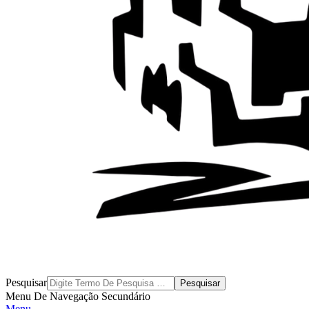
Byblos
Pesquisar
Menu De Navegação Secundário
Menu