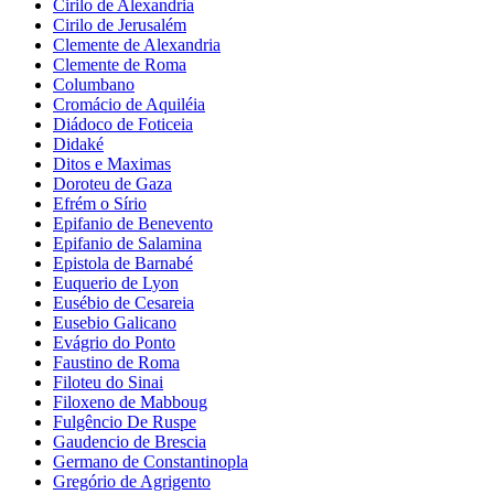
Cirilo de Alexandria
Cirilo de Jerusalém
Clemente de Alexandria
Clemente de Roma
Columbano
Cromácio de Aquiléia
Diádoco de Foticeia
Didaké
Ditos e Maximas
Doroteu de Gaza
Efrém o Sírio
Epifanio de Benevento
Epifanio de Salamina
Epistola de Barnabé
Euquerio de Lyon
Eusébio de Cesareia
Eusebio Galicano
Evágrio do Ponto
Faustino de Roma
Filoteu do Sinai
Filoxeno de Mabboug
Fulgêncio De Ruspe
Gaudencio de Brescia
Germano de Constantinopla
Gregório de Agrigento