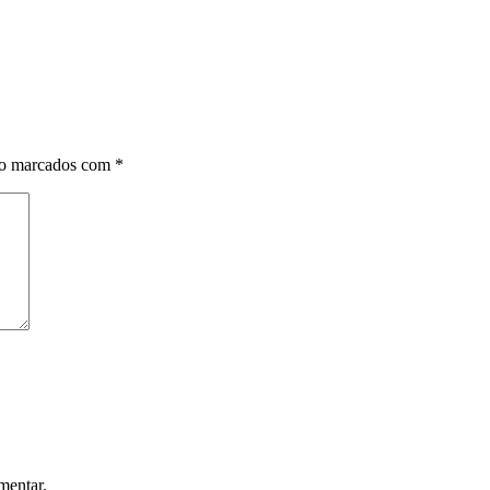
ão marcados com
*
mentar.