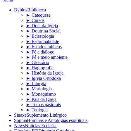
Byblos
Biblioteca
► Catequese
► Cursos
► Doc. da Igreja
► Doutrina Social
► Eclesiologia
► Espiritualidade
► Estudos bíblicos
► Fé e diálogo
► Fé e meio ambiente
► Glossário
► Hagiografia
► História da Igreja
► Igreja Ortodoxa
► Liturgia
► Mariologia
► Monaquismo
► Pais da Igreja
► Temas pastorais
► Teologia
Sinaxe
Suplemento Litúrgico
Sophia
Homilias e Antologias espirituais
News
Notícias Ecclesia
Diretório BR
Diretório Ortodoxo