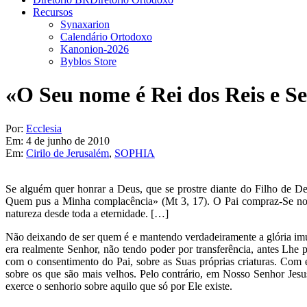
Recursos
Synaxarion
Calendário Ortodoxo
Kanonion-2026
Byblos Store
«O Seu nome é Rei dos Reis e Se
Por:
Ecclesia
Em:
4 de junho de 2010
Em:
Cirilo de Jerusalém
,
SOPHIA
Se alguém quer honrar a Deus, que se prostre diante do Filho de De
Quem pus a Minha complacência» (Mt 3, 17). O Pai compraz-Se no 
natureza desde toda a eternidade. […]
Não deixando de ser quem é e mantendo verdadeiramente a glória imu
era realmente Senhor, não tendo poder por transferência, antes Lhe
com o consentimento do Pai, sobre as Suas próprias criaturas. Com
sobre os que são mais velhos. Pelo contrário, em Nosso Senhor Jesus
exerce o senhorio sobre aquilo que só por Ele existe.