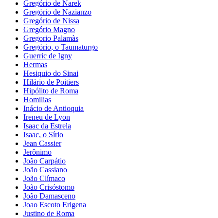
Gregório de Narek
Gregório de Nazianzo
Gregório de Nissa
Gregório Magno
Gregorio Palamàs
Gregório, o Taumaturgo
Guerric de Igny
Hermas
Hesiquio do Sinai
Hilário de Poitiers
Hipólito de Roma
Homilias
Inácio de Antioquia
Ireneu de Lyon
Isaac da Estrela
Isaac, o Sírio
Jean Cassier
Jerônimo
João Carpátio
João Cassiano
João Clímaco
João Crisóstomo
João Damasceno
Joao Escoto Erigena
Justino de Roma