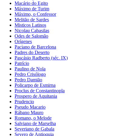
Macário do Egito
Máximo de Turim
Máximo, o Confessor
Melitão de Sardes
Misticos Latinos
Nicolau Cabasilas
Odes de Salomão
Orígenes
Paciano de Barcelona
Padres do Deserto
Pascásio Radberto (séc. IX)
Patrício
Paulino de Nola
Pedro Crisólogo
Pedro Damião
Policarpo de Esmirna
Proclus de Constantinopla
Prospero de Aquitania
Prudencio
Pseudo Macario
Rábano Mauro
Romano, o Melode
Salviano de Marselha
Severiano de Gabala
Severo de Antioquia