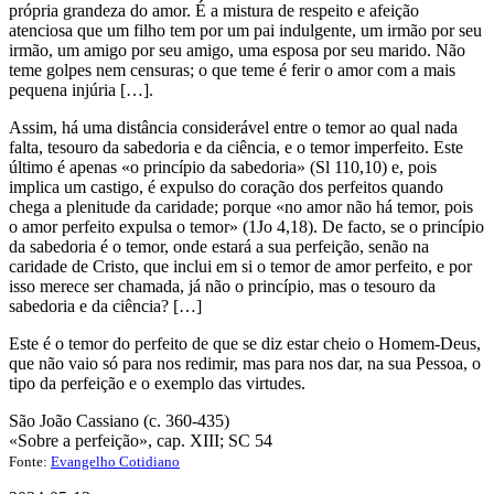
própria grandeza do amor. É a mistura de respeito e afeição
atenciosa que um filho tem por um pai indulgente, um irmão por seu
irmão, um amigo por seu amigo, uma esposa por seu marido. Não
teme golpes nem censuras; o que teme é ferir o amor com a mais
pequena injúria […].
Assim, há uma distância considerável entre o temor ao qual nada
falta, tesouro da sabedoria e da ciência, e o temor imperfeito. Este
último é apenas «o princípio da sabedoria» (Sl 110,10) e, pois
implica um castigo, é expulso do coração dos perfeitos quando
chega a plenitude da caridade; porque «no amor não há temor, pois
o amor perfeito expulsa o temor» (1Jo 4,18). De facto, se o princípio
da sabedoria é o temor, onde estará a sua perfeição, senão na
caridade de Cristo, que inclui em si o temor de amor perfeito, e por
isso merece ser chamada, já não o princípio, mas o tesouro da
sabedoria e da ciência? […]
Este é o temor do perfeito de que se diz estar cheio o Homem-Deus,
que não vaio só para nos redimir, mas para nos dar, na sua Pessoa, o
tipo da perfeição e o exemplo das virtudes.
São João Cassiano (c. 360-435)
«Sobre a perfeição», cap. XIII; SC 54
Fonte:
Evangelho Cotidiano