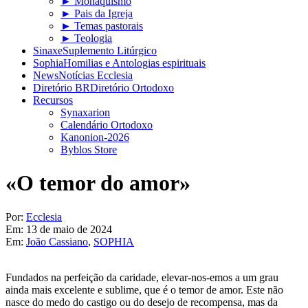
► Monaquismo
► Pais da Igreja
► Temas pastorais
► Teologia
Sinaxe
Suplemento Litúrgico
Sophia
Homilias e Antologias espirituais
News
Notícias Ecclesia
Diretório BR
Diretório Ortodoxo
Recursos
Synaxarion
Calendário Ortodoxo
Kanonion-2026
Byblos Store
«O temor do amor»
Por:
Ecclesia
Em:
13 de maio de 2024
Em:
João Cassiano
,
SOPHIA
Fundados na perfeição da caridade, elevar-nos-emos a um grau
ainda mais excelente e sublime, que é o temor de amor. Este não
nasce do medo do castigo ou do desejo de recompensa, mas da