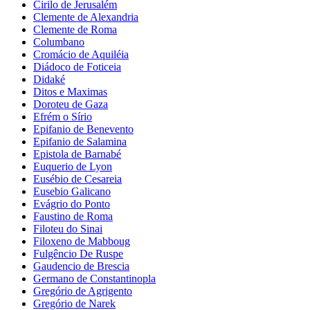
Cirilo de Jerusalém
Clemente de Alexandria
Clemente de Roma
Columbano
Cromácio de Aquiléia
Diádoco de Foticeia
Didaké
Ditos e Maximas
Doroteu de Gaza
Efrém o Sírio
Epifanio de Benevento
Epifanio de Salamina
Epistola de Barnabé
Euquerio de Lyon
Eusébio de Cesareia
Eusebio Galicano
Evágrio do Ponto
Faustino de Roma
Filoteu do Sinai
Filoxeno de Mabboug
Fulgêncio De Ruspe
Gaudencio de Brescia
Germano de Constantinopla
Gregório de Agrigento
Gregório de Narek