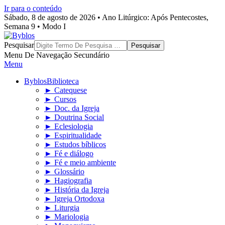
Ir para o conteúdo
Sábado, 8 de agosto de 2026 • Ano Litúrgico: Após Pentecostes,
Semana 9 • Modo I
Byblos
Pesquisar
Menu De Navegação Secundário
Menu
Byblos
Biblioteca
► Catequese
► Cursos
► Doc. da Igreja
► Doutrina Social
► Eclesiologia
► Espiritualidade
► Estudos bíblicos
► Fé e diálogo
► Fé e meio ambiente
► Glossário
► Hagiografia
► História da Igreja
► Igreja Ortodoxa
► Liturgia
► Mariologia