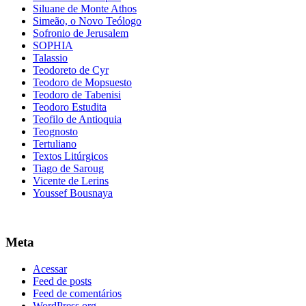
Siluane de Monte Athos
Simeão, o Novo Teólogo
Sofronio de Jerusalem
SOPHIA
Talassio
Teodoreto de Cyr
Teodoro de Mopsuesto
Teodoro de Tabenisi
Teodoro Estudita
Teofilo de Antioquia
Teognosto
Tertuliano
Textos Litúrgicos
Tiago de Saroug
Vicente de Lerins
Youssef Bousnaya
Meta
Acessar
Feed de posts
Feed de comentários
WordPress.org