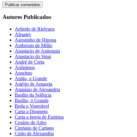
Autores Publicados
Aelredo de Rielvaux
Afraates
Agostinho de Hipona
Ambrosio de Milão
Anastacio de Antioquia
Anastacio do Sinai
André de Creta
Anônimos
Anselmo
Antão, o Grande
Astério de Amaseia
Atanásio de Alexandria
Basílio da Selêucia
Basílio, o Grande
Beda o Venerável
Carta a Diogneto
Carta a Igreja de Esmirna
Cesário de Arles
Cipriano de Cartago
Cirilo de Alexandria