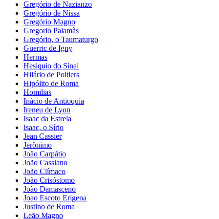
Gregório de Nazianzo
Gregório de Nissa
Gregório Magno
Gregorio Palamàs
Gregório, o Taumaturgo
Guerric de Igny
Hermas
Hesiquio do Sinai
Hilário de Poitiers
Hipólito de Roma
Homilias
Inácio de Antioquia
Ireneu de Lyon
Isaac da Estrela
Isaac, o Sírio
Jean Cassier
Jerônimo
João Carpátio
João Cassiano
João Clímaco
João Crisóstomo
João Damasceno
Joao Escoto Erigena
Justino de Roma
Leão Magno