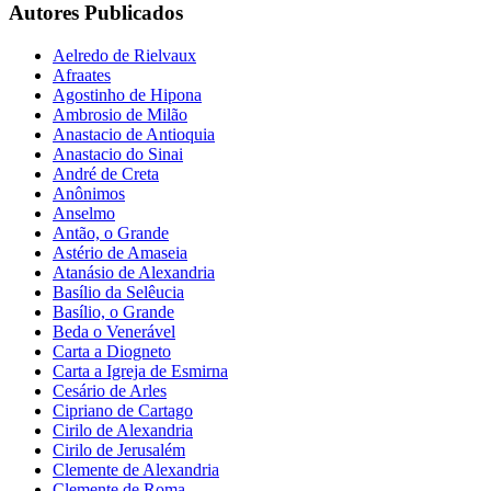
Autores Publicados
Aelredo de Rielvaux
Afraates
Agostinho de Hipona
Ambrosio de Milão
Anastacio de Antioquia
Anastacio do Sinai
André de Creta
Anônimos
Anselmo
Antão, o Grande
Astério de Amaseia
Atanásio de Alexandria
Basílio da Selêucia
Basílio, o Grande
Beda o Venerável
Carta a Diogneto
Carta a Igreja de Esmirna
Cesário de Arles
Cipriano de Cartago
Cirilo de Alexandria
Cirilo de Jerusalém
Clemente de Alexandria
Clemente de Roma