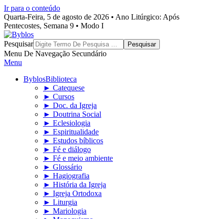
Ir para o conteúdo
Quarta-Feira, 5 de agosto de 2026 • Ano Litúrgico: Após
Pentecostes, Semana 9 • Modo I
Byblos
Pesquisar
Menu De Navegação Secundário
Menu
Byblos
Biblioteca
► Catequese
► Cursos
► Doc. da Igreja
► Doutrina Social
► Eclesiologia
► Espiritualidade
► Estudos bíblicos
► Fé e diálogo
► Fé e meio ambiente
► Glossário
► Hagiografia
► História da Igreja
► Igreja Ortodoxa
► Liturgia
► Mariologia