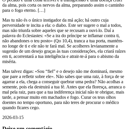
da alma, pois corta os nervos da alma, preparando assim o caminho
para o fogo eterno. […]
Mas tu não és o único instigador da má ação; há outro cuja
perversidade te incita a ela: o diabo. Este ser sugere o mal a todos,
mas não triunfa sobre aqueles que se recusam a ouvi-lo. Daí a
palavra do Eclesiastes: «Se a ira do príncipe se inflamar contra ti,
não abandones o teu posto» (Qo 10,4), tranca a tua porta, mantém-
no longe de ti e ele não te fará mal. Se acolheres levianamente a
sugestão de um desejo graças às tuas considerações, ela criará raízes
em ti, acorrentará a tua inteligência e atrair-te-á para o abismo da
miséria.
Mas talvez digas: «Sou “fiel” e o desejo não me dominará, mesmo
que pare a refletir sobre ele». Não sabes que uma raiz, à força de se
agarrar a ela, chega a conseguir quebrar uma pedra? Não acolhas a
semente, pois ela destruirá a tua fé. Antes que ela floresça, arranca o
mal pela raiz, para que a tua indiferença inicial não te obrigue, mais
tarde, a pensar muito em machados e fogo. Curar os teus olhos
doentes no tempo oportuno, para não teres de procurar o médico
quando ficares cego.
2026-03-15
Deixe um comentário