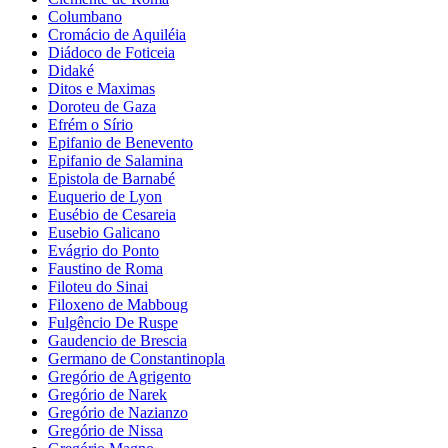
Columbano
Cromácio de Aquiléia
Diádoco de Foticeia
Didaké
Ditos e Maximas
Doroteu de Gaza
Efrém o Sírio
Epifanio de Benevento
Epifanio de Salamina
Epistola de Barnabé
Euquerio de Lyon
Eusébio de Cesareia
Eusebio Galicano
Evágrio do Ponto
Faustino de Roma
Filoteu do Sinai
Filoxeno de Mabboug
Fulgêncio De Ruspe
Gaudencio de Brescia
Germano de Constantinopla
Gregório de Agrigento
Gregório de Narek
Gregório de Nazianzo
Gregório de Nissa