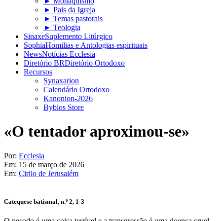
► Monaquismo
► Pais da Igreja
► Temas pastorais
► Teologia
Sinaxe
Suplemento Litúrgico
Sophia
Homilias e Antologias espirituais
News
Notícias Ecclesia
Diretório BR
Diretório Ortodoxo
Recursos
Synaxarion
Calendário Ortodoxo
Kanonion-2026
Byblos Store
«O tentador aproximou-se»
Por:
Ecclesia
Em:
15 de março de 2026
Em:
Cirilo de Jerusalém
Catequese batismal, n.º 2, 1-3
O pecado é uma coisa terrível e a transgressão é uma doença cruel