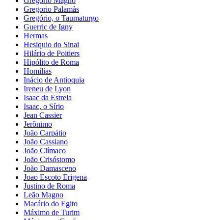
Gregório Magno
Gregorio Palamàs
Gregório, o Taumaturgo
Guerric de Igny
Hermas
Hesiquio do Sinai
Hilário de Poitiers
Hipólito de Roma
Homilias
Inácio de Antioquia
Ireneu de Lyon
Isaac da Estrela
Isaac, o Sírio
Jean Cassier
Jerônimo
João Carpátio
João Cassiano
João Clímaco
João Crisóstomo
João Damasceno
Joao Escoto Erigena
Justino de Roma
Leão Magno
Macário do Egito
Máximo de Turim