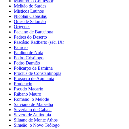
Máximo, o Confessor
Melitão de Sardes
Misticos Latinos
Nicolau Cabasilas
Odes de Salomão
Orígenes
Paciano de Barcelona
Padres do Deserto
Pascásio Radberto (séc. IX)
Patrício
Paulino de Nola
Pedro Crisólogo
Pedro Damião
Policarpo de Esmirna
Proclus de Constantinopla
Prospero de Aquitania
Prudencio
Pseudo Macario
Rábano Mauro
Romano, o Melode
Salviano de Marselha
Severiano de Gabala
Severo de Antioquia
Siluane de Monte Athos
Simeão, o Novo Teólogo