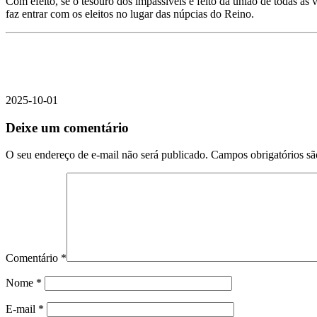
Com efeito, se o tesouro dos impassíveis é feito da união de todas as
faz entrar com os eleitos no lugar das núpcias do Reino.
2025-10-01
Deixe um comentário
O seu endereço de e-mail não será publicado.
Campos obrigatórios s
Comentário
*
Nome
*
E-mail
*