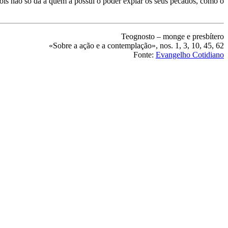
 Pois não só dá a quem a possui o poder expiar os seus pecados, como o
Teognosto – monge e presbítero
«Sobre a ação e a contemplação», nos. 1, 3, 10, 45, 62
Fonte:
Evangelho Cotidiano