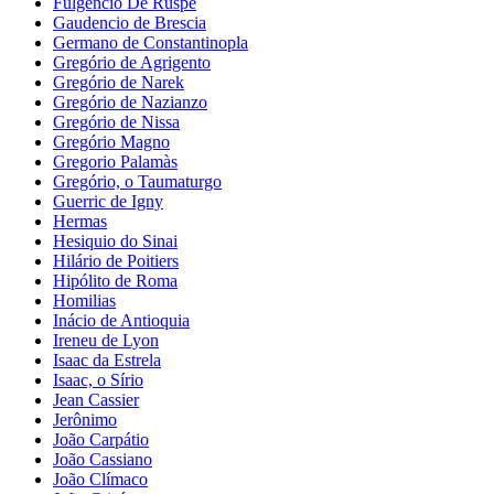
Fulgêncio De Ruspe
Gaudencio de Brescia
Germano de Constantinopla
Gregório de Agrigento
Gregório de Narek
Gregório de Nazianzo
Gregório de Nissa
Gregório Magno
Gregorio Palamàs
Gregório, o Taumaturgo
Guerric de Igny
Hermas
Hesiquio do Sinai
Hilário de Poitiers
Hipólito de Roma
Homilias
Inácio de Antioquia
Ireneu de Lyon
Isaac da Estrela
Isaac, o Sírio
Jean Cassier
Jerônimo
João Carpátio
João Cassiano
João Clímaco