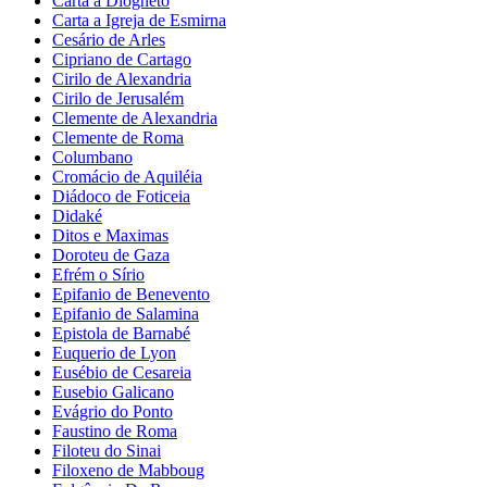
Carta a Diogneto
Carta a Igreja de Esmirna
Cesário de Arles
Cipriano de Cartago
Cirilo de Alexandria
Cirilo de Jerusalém
Clemente de Alexandria
Clemente de Roma
Columbano
Cromácio de Aquiléia
Diádoco de Foticeia
Didaké
Ditos e Maximas
Doroteu de Gaza
Efrém o Sírio
Epifanio de Benevento
Epifanio de Salamina
Epistola de Barnabé
Euquerio de Lyon
Eusébio de Cesareia
Eusebio Galicano
Evágrio do Ponto
Faustino de Roma
Filoteu do Sinai
Filoxeno de Mabboug