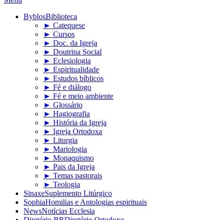
Byblos
Biblioteca
► Catequese
► Cursos
► Doc. da Igreja
► Doutrina Social
► Eclesiologia
► Espiritualidade
► Estudos bíblicos
► Fé e diálogo
► Fé e meio ambiente
► Glossário
► Hagiografia
► História da Igreja
► Igreja Ortodoxa
► Liturgia
► Mariologia
► Monaquismo
► Pais da Igreja
► Temas pastorais
► Teologia
Sinaxe
Suplemento Litúrgico
Sophia
Homilias e Antologias espirituais
News
Notícias Ecclesia
Diretório BR
Diretório Ortodoxo