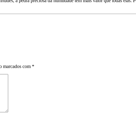
 virtudes, a pedra preciosa da humildade tem mais valor que todas elas.
ão marcados com
*