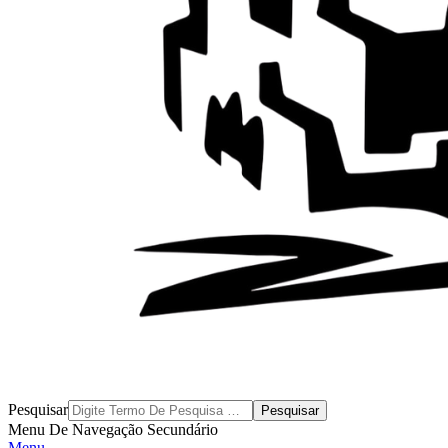
Byblos
Pesquisar
Menu De Navegação Secundário
Menu