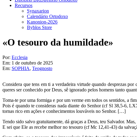
Recursos
Synaxarion
Calendário Ortodoxo
Kanonion-2026
Byblos Store
«O tesouro da humildade»
Por:
Ecclesia
Em:
1 de outubro de 2025
Em:
SOPHIA
,
Teognosto
Considera que tens em ti a verdadeira virtude quando desprezas por 
queres ser conhecido por Deus, sê ignorado pelos homens tanto quanto
Toma-te por uma formiga e por um verme em todos os sentidos, a fim d
Pois é quando te consideras nada diante do Senhor (cf Sl 38,5-6, LX
tornas rico em ações e conhecimentos louváveis no Senhor. […]
Tendo sido salvo gratuitamente, dá graças a Deus, teu Salvador. Mas
E sei que Ele as recebe melhor no tesouro (cf Mc 12,41-43) da salvaç