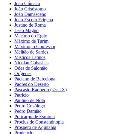
João Clímaco
João Crisóstomo
João Damasceno
Joao Escoto Erigena
Justino de Roma
Leão Magno
Macário do Egito
Máximo de Turim
Máximo, o Confessor
Melitão de Sardes
Misticos Latinos
Nicolau Cabasilas
Odes de Salomão
Orígenes
Paciano de Barcelona
Padres do Deserto
Pascásio Radberto (séc. IX)
Patrício
Paulino de Nola
Pedro Crisólogo
Pedro Damião
Policarpo de Esmirna
Proclus de Constantinopla
Prospero de Aquitania
Prudencio