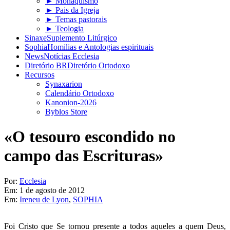
► Monaquismo
► Pais da Igreja
► Temas pastorais
► Teologia
Sinaxe
Suplemento Litúrgico
Sophia
Homilias e Antologias espirituais
News
Notícias Ecclesia
Diretório BR
Diretório Ortodoxo
Recursos
Synaxarion
Calendário Ortodoxo
Kanonion-2026
Byblos Store
«O tesouro escondido no
campo das Escrituras»
Por:
Ecclesia
Em:
1 de agosto de 2012
Em:
Ireneu de Lyon
,
SOPHIA
Foi Cristo que Se tornou presente a todos aqueles a quem Deus,