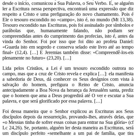
desde o início, comunicou a Sua Palavra, o Seu Verbo. E, se alguém
ler a Escritura nessa perspectiva, encontrará uma expressão que diz
respeito a Cristo e uma prefiguração do novo chamamento. Pois é
Ele o tesouro escondido no «campo», isto é, no mundo (Mt 13,38).
Tesouro escondido nas Escrituras, pois foi assinalado por símbolos e
parábolas que, humanamente falando, não podiam ser
compreendidas antes do cumprimento das profecias, isto é, antes da
vinda do Senhor. Foi por isso que foi dito ao profeta Daniel:
«Guarda isto em segredo e conserva selado este livro até ao tempo
final» (12,4). […] E Jeremias também disse: «Compreendê-los-eis
plenamente no futuro» (23,20). […]
Lida pelos Cristãos, a Lei é um tesouro escondido outrora no
campo, mas que a cruz de Cristo revela e explica […]: ela manifesta
a sabedoria de Deus, dá conhecer os Seus desígnios com vista à
salvação do homem, prefigura o Reino de Cristo, anuncia
antecipadamente a Boa Nova da herança da Jerusalém santa, prediz
que o homem que ama a Deus progredirá até O ver e escutar a Sua
palavra, e que será glorificado por essa palavra. […]
Foi dessa maneira que o Senhor explicou as Escrituras aos Seus
discípulos depois da ressurreição, provando-lhes, através delas, que
«o Messias tinha de sofrer essas coisas para entrar na Sua glória» (cf
Lc 24,26). Se, portanto, alguém ler desta maneira as Escrituras, será
um discípulo perfeito «semelhante a um pai de família, que tira