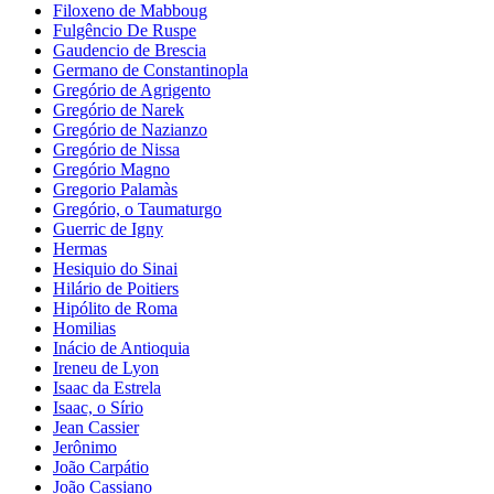
Filoxeno de Mabboug
Fulgêncio De Ruspe
Gaudencio de Brescia
Germano de Constantinopla
Gregório de Agrigento
Gregório de Narek
Gregório de Nazianzo
Gregório de Nissa
Gregório Magno
Gregorio Palamàs
Gregório, o Taumaturgo
Guerric de Igny
Hermas
Hesiquio do Sinai
Hilário de Poitiers
Hipólito de Roma
Homilias
Inácio de Antioquia
Ireneu de Lyon
Isaac da Estrela
Isaac, o Sírio
Jean Cassier
Jerônimo
João Carpátio
João Cassiano