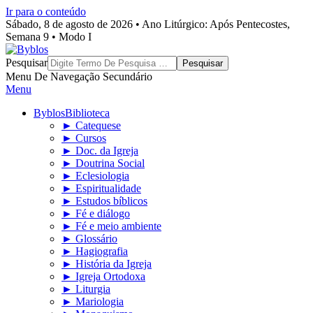
Ir para o conteúdo
Sábado, 8 de agosto de 2026 • Ano Litúrgico: Após Pentecostes,
Semana 9 • Modo I
Byblos
Pesquisar
Menu De Navegação Secundário
Menu
Byblos
Biblioteca
► Catequese
► Cursos
► Doc. da Igreja
► Doutrina Social
► Eclesiologia
► Espiritualidade
► Estudos bíblicos
► Fé e diálogo
► Fé e meio ambiente
► Glossário
► Hagiografia
► História da Igreja
► Igreja Ortodoxa
► Liturgia
► Mariologia