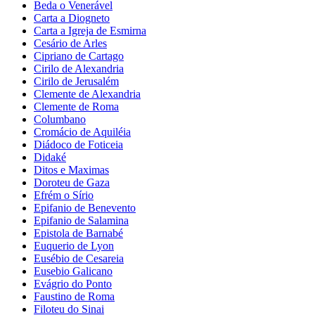
Beda o Venerável
Carta a Diogneto
Carta a Igreja de Esmirna
Cesário de Arles
Cipriano de Cartago
Cirilo de Alexandria
Cirilo de Jerusalém
Clemente de Alexandria
Clemente de Roma
Columbano
Cromácio de Aquiléia
Diádoco de Foticeia
Didaké
Ditos e Maximas
Doroteu de Gaza
Efrém o Sírio
Epifanio de Benevento
Epifanio de Salamina
Epistola de Barnabé
Euquerio de Lyon
Eusébio de Cesareia
Eusebio Galicano
Evágrio do Ponto
Faustino de Roma
Filoteu do Sinai