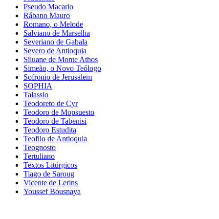
Pseudo Macario
Rábano Mauro
Romano, o Melode
Salviano de Marselha
Severiano de Gabala
Severo de Antioquia
Siluane de Monte Athos
Simeão, o Novo Teólogo
Sofronio de Jerusalem
SOPHIA
Talassio
Teodoreto de Cyr
Teodoro de Mopsuesto
Teodoro de Tabenisi
Teodoro Estudita
Teofilo de Antioquia
Teognosto
Tertuliano
Textos Litúrgicos
Tiago de Saroug
Vicente de Lerins
Youssef Bousnaya