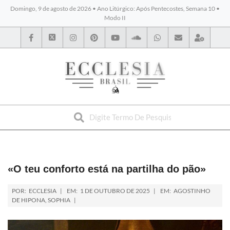
Domingo, 9 de agosto de 2026 • Ano Litúrgico: Após Pentecostes, Semana 10 •
Modo II
BYBLOS
«O teu conforto está na partilha do pão»
POR:
ECCLESIA
EM:
1 DE OUTUBRO DE 2025
EM:
AGOSTINHO
DE HIPONA
,
SOPHIA