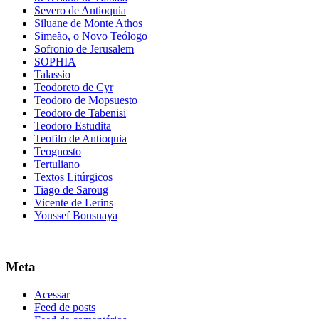
Severo de Antioquia
Siluane de Monte Athos
Simeão, o Novo Teólogo
Sofronio de Jerusalem
SOPHIA
Talassio
Teodoreto de Cyr
Teodoro de Mopsuesto
Teodoro de Tabenisi
Teodoro Estudita
Teofilo de Antioquia
Teognosto
Tertuliano
Textos Litúrgicos
Tiago de Saroug
Vicente de Lerins
Youssef Bousnaya
Meta
Acessar
Feed de posts