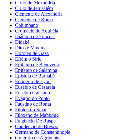
Cirilo de Alexandria
Cirilo de Jerusalém
Clemente de Alexandria
Clemente de Roma
Columbano
Cromácio de Aquiléia
Diádoco de Foticeia
Didaké
Ditos e Maximas
Doroteu de Gaza
Efrém o Sírio
Epifanio de Benevento
Epifanio de Salamina
Epistola de Barnabé
Euquerio de Lyon
Eusébio de Cesareia
Eusebio Galicano
Evágrio do Ponto
Faustino de Roma
Filoteu do Sinai
Filoxeno de Mabboug
Fulgêncio De Ruspe
Gaudencio de Brescia
Germano de Constantinopla
Gregório de Agrigento