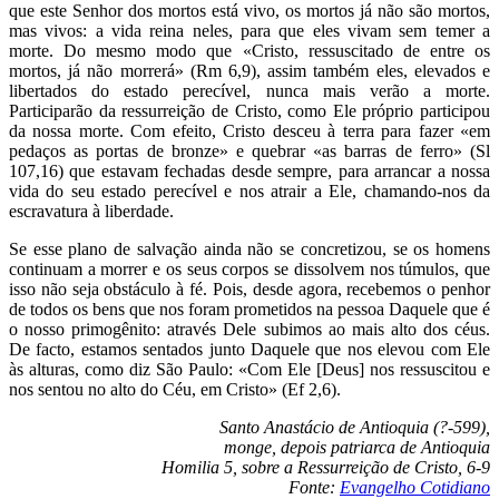
que este Senhor dos mortos está vivo, os mortos já não são mortos,
mas vivos: a vida reina neles, para que eles vivam sem temer a
morte. Do mesmo modo que «Cristo, ressuscitado de entre os
mortos, já não morrerá» (Rm 6,9), assim também eles, elevados e
libertados do estado perecível, nunca mais verão a morte.
Participarão da ressurreição de Cristo, como Ele próprio participou
da nossa morte. Com efeito, Cristo desceu à terra para fazer «em
pedaços as portas de bronze» e quebrar «as barras de ferro» (Sl
107,16) que estavam fechadas desde sempre, para arrancar a nossa
vida do seu estado perecível e nos atrair a Ele, chamando-nos da
escravatura à liberdade.
Se esse plano de salvação ainda não se concretizou, se os homens
continuam a morrer e os seus corpos se dissolvem nos túmulos, que
isso não seja obstáculo à fé. Pois, desde agora, recebemos o penhor
de todos os bens que nos foram prometidos na pessoa Daquele que é
o nosso primogênito: através Dele subimos ao mais alto dos céus.
De facto, estamos sentados junto Daquele que nos elevou com Ele
às alturas, como diz São Paulo: «Com Ele [Deus] nos ressuscitou e
nos sentou no alto do Céu, em Cristo» (Ef 2,6).
Santo Anastácio de Antioquia (?-599),
monge, depois patriarca de Antioquia
Homilia 5, sobre a Ressurreição de Cristo, 6-9
Fonte:
Evangelho Cotidiano