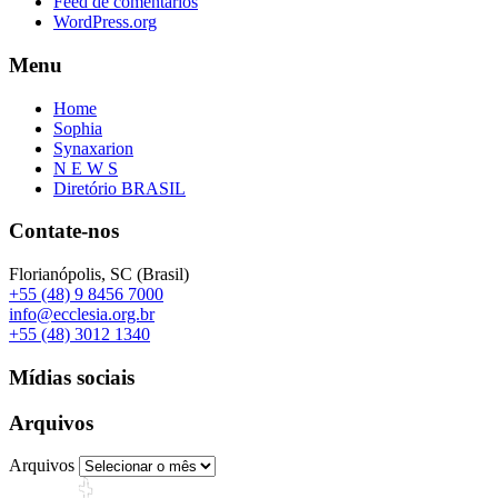
Feed de comentários
WordPress.org
Menu
Home
Sophia
Synaxarion
N E W S
Diretório BRASIL
Contate-nos
Florianópolis, SC (Brasil)
+55 (48) 9 8456 7000
info@ecclesia.org.br
+55 (48) 3012 1340
Mídias sociais
Arquivos
Arquivos