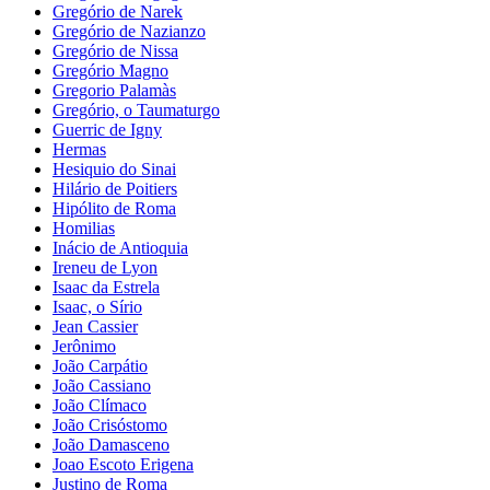
Gregório de Narek
Gregório de Nazianzo
Gregório de Nissa
Gregório Magno
Gregorio Palamàs
Gregório, o Taumaturgo
Guerric de Igny
Hermas
Hesiquio do Sinai
Hilário de Poitiers
Hipólito de Roma
Homilias
Inácio de Antioquia
Ireneu de Lyon
Isaac da Estrela
Isaac, o Sírio
Jean Cassier
Jerônimo
João Carpátio
João Cassiano
João Clímaco
João Crisóstomo
João Damasceno
Joao Escoto Erigena
Justino de Roma