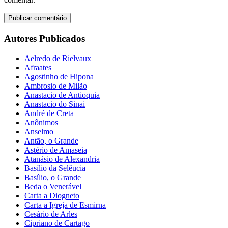
Autores Publicados
Aelredo de Rielvaux
Afraates
Agostinho de Hipona
Ambrosio de Milão
Anastacio de Antioquia
Anastacio do Sinai
André de Creta
Anônimos
Anselmo
Antão, o Grande
Astério de Amaseia
Atanásio de Alexandria
Basílio da Selêucia
Basílio, o Grande
Beda o Venerável
Carta a Diogneto
Carta a Igreja de Esmirna
Cesário de Arles
Cipriano de Cartago