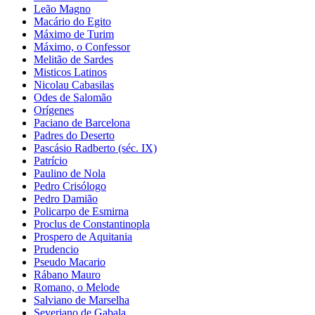
Leão Magno
Macário do Egito
Máximo de Turim
Máximo, o Confessor
Melitão de Sardes
Misticos Latinos
Nicolau Cabasilas
Odes de Salomão
Orígenes
Paciano de Barcelona
Padres do Deserto
Pascásio Radberto (séc. IX)
Patrício
Paulino de Nola
Pedro Crisólogo
Pedro Damião
Policarpo de Esmirna
Proclus de Constantinopla
Prospero de Aquitania
Prudencio
Pseudo Macario
Rábano Mauro
Romano, o Melode
Salviano de Marselha
Severiano de Gabala