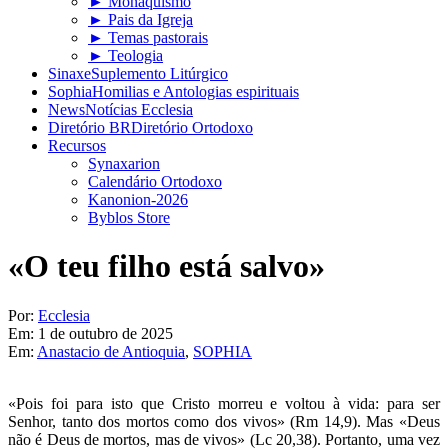
► Monaquismo
► Pais da Igreja
► Temas pastorais
► Teologia
Sinaxe
Suplemento Litúrgico
Sophia
Homilias e Antologias espirituais
News
Notícias Ecclesia
Diretório BR
Diretório Ortodoxo
Recursos
Synaxarion
Calendário Ortodoxo
Kanonion-2026
Byblos Store
«O teu filho está salvo»
Por:
Ecclesia
Em:
1 de outubro de 2025
Em:
Anastacio de Antioquia
,
SOPHIA
«Pois foi para isto que Cristo morreu e voltou à vida: para ser
Senhor, tanto dos mortos como dos vivos» (Rm 14,9). Mas «Deus
não é Deus de mortos, mas de vivos» (Lc 20,38). Portanto, uma vez