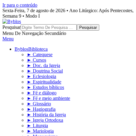
Ir para o conteúdo
Sexta-Feira, 7 de agosto de 2026 • Ano Litúrgico: Após Pentecostes,
Semana 9 • Modo I
Byblos
Pesquisar
Menu De Navegação Secundário
Menu
Byblos
Biblioteca
► Catequese
► Cursos
► Doc. da Igreja
► Doutrina Social
► Eclesiologia
► Espiritualidade
► Estudos bíblicos
► Fé e diálogo
► Fé e meio ambiente
► Glossário
► Hagiografia
► História da Igreja
► Igreja Ortodoxa
► Liturgia
► Mariologia