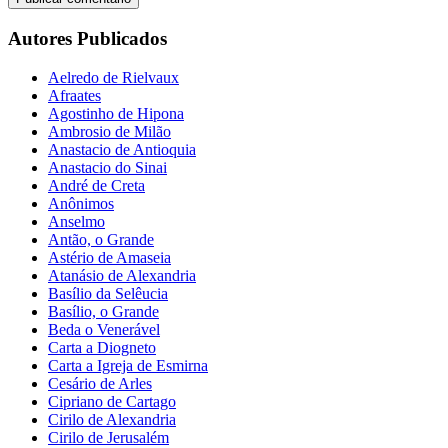
Autores Publicados
Aelredo de Rielvaux
Afraates
Agostinho de Hipona
Ambrosio de Milão
Anastacio de Antioquia
Anastacio do Sinai
André de Creta
Anônimos
Anselmo
Antão, o Grande
Astério de Amaseia
Atanásio de Alexandria
Basílio da Selêucia
Basílio, o Grande
Beda o Venerável
Carta a Diogneto
Carta a Igreja de Esmirna
Cesário de Arles
Cipriano de Cartago
Cirilo de Alexandria
Cirilo de Jerusalém