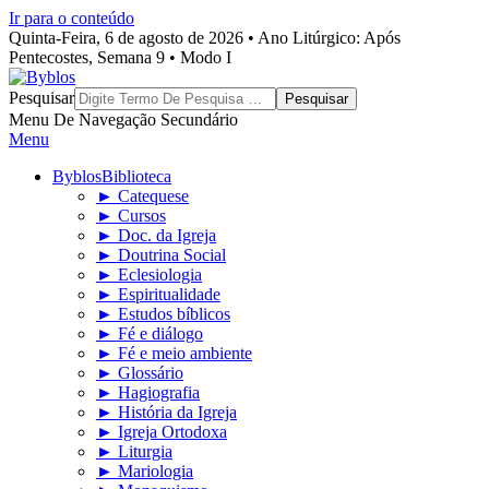
Ir para o conteúdo
Quinta-Feira, 6 de agosto de 2026 • Ano Litúrgico: Após
Pentecostes, Semana 9 • Modo I
Byblos
Pesquisar
Menu De Navegação Secundário
Menu
Byblos
Biblioteca
► Catequese
► Cursos
► Doc. da Igreja
► Doutrina Social
► Eclesiologia
► Espiritualidade
► Estudos bíblicos
► Fé e diálogo
► Fé e meio ambiente
► Glossário
► Hagiografia
► História da Igreja
► Igreja Ortodoxa
► Liturgia
► Mariologia