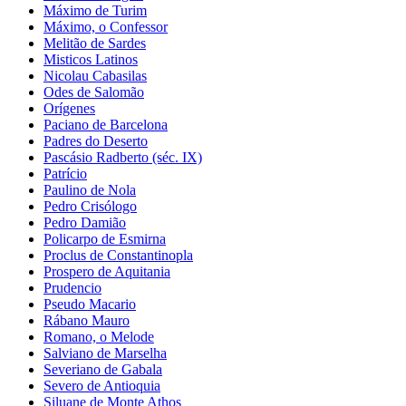
Máximo de Turim
Máximo, o Confessor
Melitão de Sardes
Misticos Latinos
Nicolau Cabasilas
Odes de Salomão
Orígenes
Paciano de Barcelona
Padres do Deserto
Pascásio Radberto (séc. IX)
Patrício
Paulino de Nola
Pedro Crisólogo
Pedro Damião
Policarpo de Esmirna
Proclus de Constantinopla
Prospero de Aquitania
Prudencio
Pseudo Macario
Rábano Mauro
Romano, o Melode
Salviano de Marselha
Severiano de Gabala
Severo de Antioquia
Siluane de Monte Athos