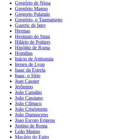
Gregório de Nissa
Gregório Magno
Gregorio Palamàs
Gregório, o Taumaturgo
Guerric de Igny
Hermas
Hesiquio do Sinai
Hilário de Poitiers
Hipólito de Roma
Homilias
Inácio de Antioquia
Ireneu de Lyon
Isaac da Estrela
Isaac, o Sírio
Jean Cassier
Jerônimo
João Carpátio
João Cassiano
João Clímaco
João Crisóstomo
João Damasceno
Joao Escoto Erigena
Justino de Roma
Leão Magno
Macário do Egito