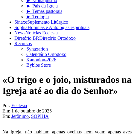
► Monaquismo
► Pais da Igreja
► Temas pastorais
► Teologia
Sinaxe
Suplemento Litúrgico
Sophia
Homilias e Antologias espirituais
News
Notícias Ecclesia
Diretório BR
Diretório Ortodoxo
Recursos
Synaxarion
Calendário Ortodoxo
Kanonion-2026
Byblos Store
«O trigo e o joio, misturados na
Igreja até ao dia do Senhor»
Por:
Ecclesia
Em:
1 de outubro de 2025
Em:
Jerônimo
,
SOPHIA
Na Igreja, não habitam apenas ovelhas nem voam apenas aves