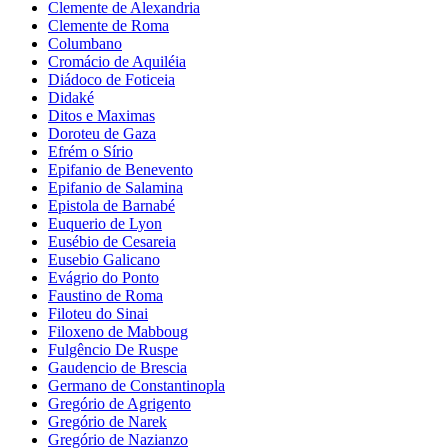
Clemente de Alexandria
Clemente de Roma
Columbano
Cromácio de Aquiléia
Diádoco de Foticeia
Didaké
Ditos e Maximas
Doroteu de Gaza
Efrém o Sírio
Epifanio de Benevento
Epifanio de Salamina
Epistola de Barnabé
Euquerio de Lyon
Eusébio de Cesareia
Eusebio Galicano
Evágrio do Ponto
Faustino de Roma
Filoteu do Sinai
Filoxeno de Mabboug
Fulgêncio De Ruspe
Gaudencio de Brescia
Germano de Constantinopla
Gregório de Agrigento
Gregório de Narek
Gregório de Nazianzo