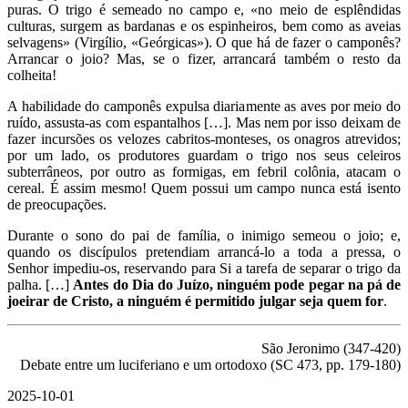
puras. O trigo é semeado no campo e, «no meio de esplêndidas
culturas, surgem as bardanas e os espinheiros, bem como as aveias
selvagens» (Virgílio, «Geórgicas»). O que há de fazer o camponês?
Arrancar o joio? Mas, se o fizer, arrancará também o resto da
colheita!
A habilidade do camponês expulsa diariamente as aves por meio do
ruído, assusta-as com espantalhos […]. Mas nem por isso deixam de
fazer incursões os velozes cabritos-monteses, os onagros atrevidos;
por um lado, os produtores guardam o trigo nos seus celeiros
subterrâneos, por outro as formigas, em febril colônia, atacam o
cereal. É assim mesmo! Quem possui um campo nunca está isento
de preocupações.
Durante o sono do pai de família, o inimigo semeou o joio; e,
quando os discípulos pretendiam arrancá-lo a toda a pressa, o
Senhor impediu-os, reservando para Si a tarefa de separar o trigo da
palha. […]
Antes do Dia do Juízo, ninguém pode pegar na pá de
joeirar de Cristo, a ninguém é permitido julgar seja quem for
.
São Jeronimo (347-420)
Debate entre um luciferiano e um ortodoxo (SC 473, pp. 179-180)
2025-10-01