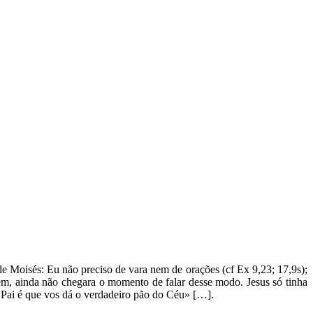
e Moisés: Eu não preciso de vara nem de orações (cf Ex 9,23; 17,9s);
ém, ainda não chegara o momento de falar desse modo. Jesus só tinha
 Pai é que vos dá o verdadeiro pão do Céu» […].