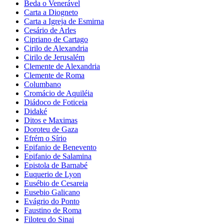
Beda o Venerável
Carta a Diogneto
Carta a Igreja de Esmirna
Cesário de Arles
Cipriano de Cartago
Cirilo de Alexandria
Cirilo de Jerusalém
Clemente de Alexandria
Clemente de Roma
Columbano
Cromácio de Aquiléia
Diádoco de Foticeia
Didaké
Ditos e Maximas
Doroteu de Gaza
Efrém o Sírio
Epifanio de Benevento
Epifanio de Salamina
Epistola de Barnabé
Euquerio de Lyon
Eusébio de Cesareia
Eusebio Galicano
Evágrio do Ponto
Faustino de Roma
Filoteu do Sinai