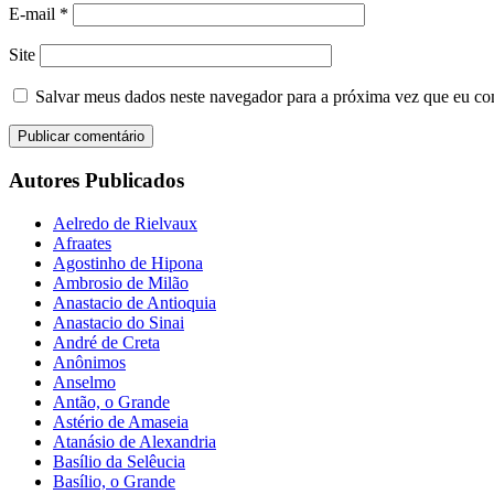
E-mail
*
Site
Salvar meus dados neste navegador para a próxima vez que eu co
Autores Publicados
Aelredo de Rielvaux
Afraates
Agostinho de Hipona
Ambrosio de Milão
Anastacio de Antioquia
Anastacio do Sinai
André de Creta
Anônimos
Anselmo
Antão, o Grande
Astério de Amaseia
Atanásio de Alexandria
Basílio da Selêucia
Basílio, o Grande