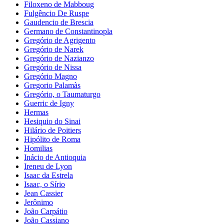
Filoxeno de Mabboug
Fulgêncio De Ruspe
Gaudencio de Brescia
Germano de Constantinopla
Gregório de Agrigento
Gregório de Narek
Gregório de Nazianzo
Gregório de Nissa
Gregório Magno
Gregorio Palamàs
Gregório, o Taumaturgo
Guerric de Igny
Hermas
Hesiquio do Sinai
Hilário de Poitiers
Hipólito de Roma
Homilias
Inácio de Antioquia
Ireneu de Lyon
Isaac da Estrela
Isaac, o Sírio
Jean Cassier
Jerônimo
João Carpátio
João Cassiano