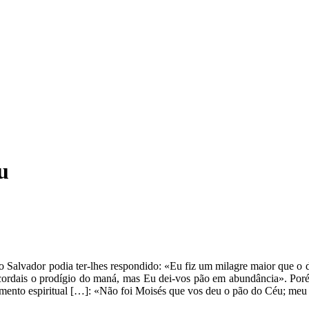
u
Salvador podia ter-lhes respondido: «Eu fiz um milagre maior que o d
recordais o prodígio do maná, mas Eu dei-vos pão em abundância». Por
limento espiritual […]: «Não foi Moisés que vos deu o pão do Céu; meu