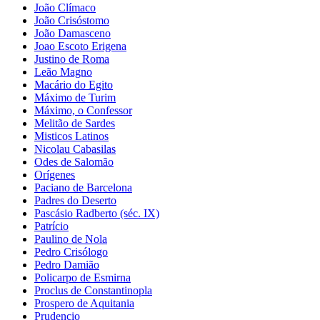
João Clímaco
João Crisóstomo
João Damasceno
Joao Escoto Erigena
Justino de Roma
Leão Magno
Macário do Egito
Máximo de Turim
Máximo, o Confessor
Melitão de Sardes
Misticos Latinos
Nicolau Cabasilas
Odes de Salomão
Orígenes
Paciano de Barcelona
Padres do Deserto
Pascásio Radberto (séc. IX)
Patrício
Paulino de Nola
Pedro Crisólogo
Pedro Damião
Policarpo de Esmirna
Proclus de Constantinopla
Prospero de Aquitania
Prudencio