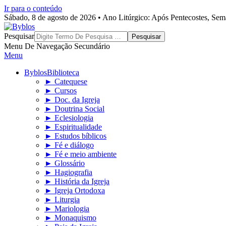
Ir para o conteúdo
Sábado, 8 de agosto de 2026 • Ano Litúrgico: Após Pentecostes, Se
Byblos
Pesquisar
Menu De Navegação Secundário
Menu
Byblos
Biblioteca
► Catequese
► Cursos
► Doc. da Igreja
► Doutrina Social
► Eclesiologia
► Espiritualidade
► Estudos bíblicos
► Fé e diálogo
► Fé e meio ambiente
► Glossário
► Hagiografia
► História da Igreja
► Igreja Ortodoxa
► Liturgia
► Mariologia
► Monaquismo