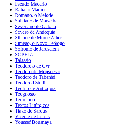
Pseudo Macario
Rábano Mauro
Romano, o Melode
Salviano de Marselha
Severiano de Gabala
Severo de Antioquia
Siluane de Monte Athos
Simeão, o Novo Teólogo
Sofronio de Jerusalem
SOPHIA
Talassio
Teodoreto de Cyr
Teodoro de Mopsuesto
Teodoro de Tabenisi
Teodoro Estudita
Teofilo de Antioquia
Teognosto
Tertuliano
Textos Litúrgicos
Tiago de Saroug
Vicente de Lerins
Youssef Bousnaya