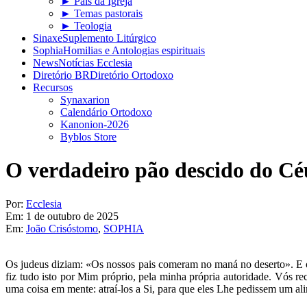
► Pais da Igreja
► Temas pastorais
► Teologia
Sinaxe
Suplemento Litúrgico
Sophia
Homilias e Antologias espirituais
News
Notícias Ecclesia
Diretório BR
Diretório Ortodoxo
Recursos
Synaxarion
Calendário Ortodoxo
Kanonion-2026
Byblos Store
O verdadeiro pão descido do Cé
Por:
Ecclesia
Em:
1 de outubro de 2025
Em:
João Crisóstomo
,
SOPHIA
Os judeus diziam: «Os nossos pais comeram no maná no deserto». E o 
fiz tudo isto por Mim próprio, pela minha própria autoridade. Vós 
uma coisa em mente: atraí-los a Si, para que eles Lhe pedissem um a