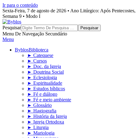
Ir para o conteúdo
Sexta-Feira, 7 de agosto de 2026 • Ano Litúrgico: Após Pentecostes,
Semana 9 • Modo I
Byblos
Pesquisar
Menu De Navegação Secundário
Menu
Byblos
Biblioteca
► Catequese
► Cursos
► Doc. da Igreja
► Doutrina Social
► Eclesiologia
► Espiritualidade
► Estudos bíblicos
► Fé e diálogo
► Fé e meio ambiente
► Glossário
► Hagiografia
► História da Igreja
► Igreja Ortodoxa
► Liturgia
► Mariologia