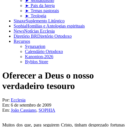
► Monaquismo
► Pais da Igreja
► Temas pastorais
► Teologia
Sinaxe
Suplemento Litúrgico
Sophia
Homilias e Antologias espirituais
News
Notícias Ecclesia
Diretório BR
Diretório Ortodoxo
Recursos
Synaxarion
Calendário Ortodoxo
Kanonion-2026
Byblos Store
Oferecer a Deus o nosso
verdadeiro tesouro
Por:
Ecclesia
Em:
6 de setembro de 2009
Em:
João Cassiano
,
SOPHIA
Muitos dos que, para seguirem Cristo, tinham desprezado fortunas