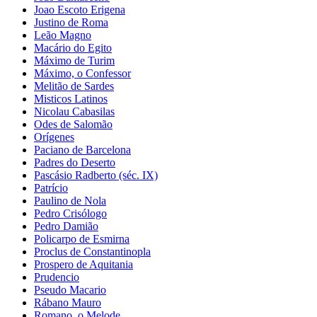
Joao Escoto Erigena
Justino de Roma
Leão Magno
Macário do Egito
Máximo de Turim
Máximo, o Confessor
Melitão de Sardes
Misticos Latinos
Nicolau Cabasilas
Odes de Salomão
Orígenes
Paciano de Barcelona
Padres do Deserto
Pascásio Radberto (séc. IX)
Patrício
Paulino de Nola
Pedro Crisólogo
Pedro Damião
Policarpo de Esmirna
Proclus de Constantinopla
Prospero de Aquitania
Prudencio
Pseudo Macario
Rábano Mauro
Romano, o Melode