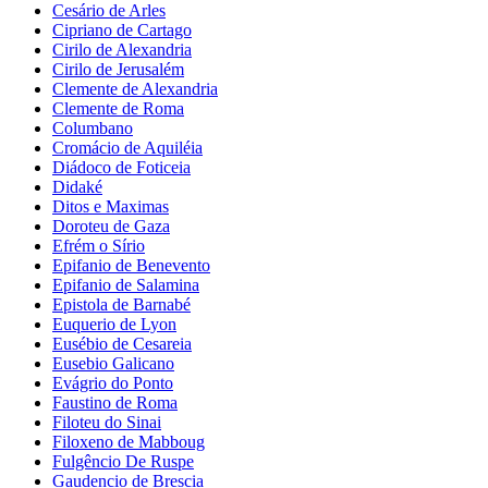
Cesário de Arles
Cipriano de Cartago
Cirilo de Alexandria
Cirilo de Jerusalém
Clemente de Alexandria
Clemente de Roma
Columbano
Cromácio de Aquiléia
Diádoco de Foticeia
Didaké
Ditos e Maximas
Doroteu de Gaza
Efrém o Sírio
Epifanio de Benevento
Epifanio de Salamina
Epistola de Barnabé
Euquerio de Lyon
Eusébio de Cesareia
Eusebio Galicano
Evágrio do Ponto
Faustino de Roma
Filoteu do Sinai
Filoxeno de Mabboug
Fulgêncio De Ruspe
Gaudencio de Brescia