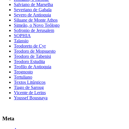
Salviano de Marselha
Severiano de Gabala
Severo de Antioquia
Siluane de Monte Athos
Simeão, o Novo Teólogo
Sofronio de Jerusalem
SOPHIA
Talassio
Teodoreto de Cyr
Teodoro de Mopsuesto
Teodoro de Tabenisi
Teodoro Estudita
Teofilo de Antioquia
Teognosto
Tertuliano
Textos Litúrgicos
Tiago de Saroug
Vicente de Lerins
Youssef Bousnaya
Meta