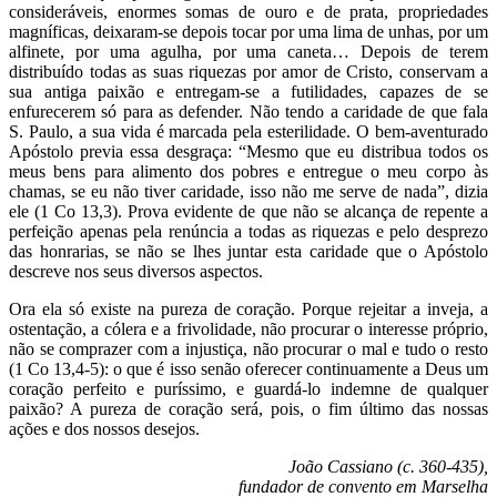
consideráveis, enormes somas de ouro e de prata, propriedades
magníficas, deixaram-se depois tocar por uma lima de unhas, por um
alfinete, por uma agulha, por uma caneta… Depois de terem
distribuído todas as suas riquezas por amor de Cristo, conservam a
sua antiga paixão e entregam-se a futilidades, capazes de se
enfurecerem só para as defender. Não tendo a caridade de que fala
S. Paulo, a sua vida é marcada pela esterilidade. O bem-aventurado
Apóstolo previa essa desgraça: “Mesmo que eu distribua todos os
meus bens para alimento dos pobres e entregue o meu corpo às
chamas, se eu não tiver caridade, isso não me serve de nada”, dizia
ele (1 Co 13,3). Prova evidente de que não se alcança de repente a
perfeição apenas pela renúncia a todas as riquezas e pelo desprezo
das honrarias, se não se lhes juntar esta caridade que o Apóstolo
descreve nos seus diversos aspectos.
Ora ela só existe na pureza de coração. Porque rejeitar a inveja, a
ostentação, a cólera e a frivolidade, não procurar o interesse próprio,
não se comprazer com a injustiça, não procurar o mal e tudo o resto
(1 Co 13,4-5): o que é isso senão oferecer continuamente a Deus um
coração perfeito e puríssimo, e guardá-lo indemne de qualquer
paixão? A pureza de coração será, pois, o fim último das nossas
ações e dos nossos desejos.
João Cassiano (c. 360-435),
fundador de convento em Marselha