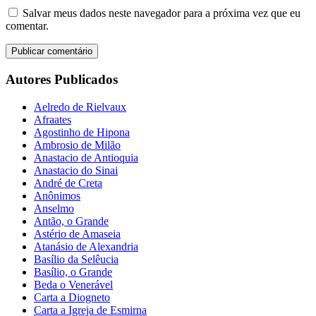
Salvar meus dados neste navegador para a próxima vez que eu
comentar.
Autores Publicados
Aelredo de Rielvaux
Afraates
Agostinho de Hipona
Ambrosio de Milão
Anastacio de Antioquia
Anastacio do Sinai
André de Creta
Anônimos
Anselmo
Antão, o Grande
Astério de Amaseia
Atanásio de Alexandria
Basílio da Selêucia
Basílio, o Grande
Beda o Venerável
Carta a Diogneto
Carta a Igreja de Esmirna