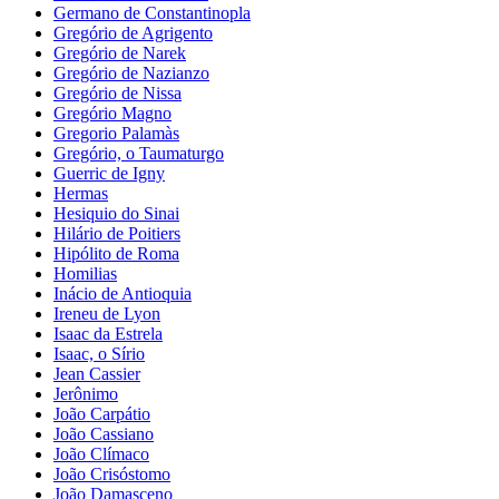
Germano de Constantinopla
Gregório de Agrigento
Gregório de Narek
Gregório de Nazianzo
Gregório de Nissa
Gregório Magno
Gregorio Palamàs
Gregório, o Taumaturgo
Guerric de Igny
Hermas
Hesiquio do Sinai
Hilário de Poitiers
Hipólito de Roma
Homilias
Inácio de Antioquia
Ireneu de Lyon
Isaac da Estrela
Isaac, o Sírio
Jean Cassier
Jerônimo
João Carpátio
João Cassiano
João Clímaco
João Crisóstomo
João Damasceno