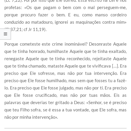
(Lc 7,22). Foi por isso que Ele sofreu. Está escrito na Lei e nos
profetas: «Os que pagam o bem com o mal perseguem-me,
porque procuro fazer o bem. E eu, como manso cordeiro
conduzido ao matadouro, ignorei as maquinações contra mim»
(Sl 37,21; cf Jr 11,19).
Porque cometeste este crime inominável? Desonraste Aquele
que te tinha honrado, humilhaste Aquele que te tinha exaltado,
renegaste Aquele que te tinha reconhecido, rejeitaste Aquele
que te tinha chamado, mataste Aquele que te vivificava […]. Era
preciso que Ele sofresse, mas não por tua intervenção. Era
preciso que Ele fosse humilhado, mas sem que fosses tu a fazê-
lo. Era preciso que Ele fosse julgado, mas não por ti. Era preciso
que Ele fosse crucificado, mas não por tuas mãos. Eis as
palavras que deverias ter gritado a Deus: «Senhor, se é preciso
que teu Filho sofra, se é essa a tua vontade, que Ele sofra, mas
não por minha intervenção».