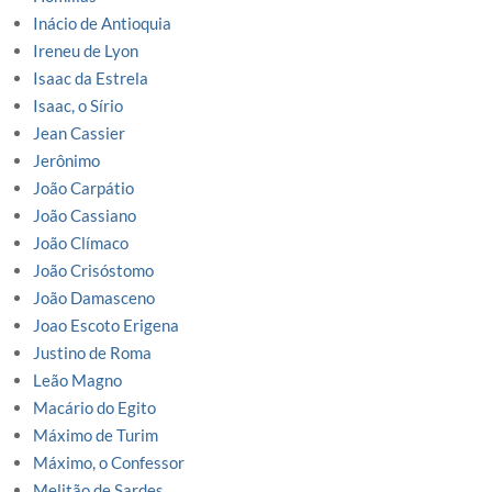
Inácio de Antioquia
Ireneu de Lyon
Isaac da Estrela
Isaac, o Sírio
Jean Cassier
Jerônimo
João Carpátio
João Cassiano
João Clímaco
João Crisóstomo
João Damasceno
Joao Escoto Erigena
Justino de Roma
Leão Magno
Macário do Egito
Máximo de Turim
Máximo, o Confessor
Melitão de Sardes