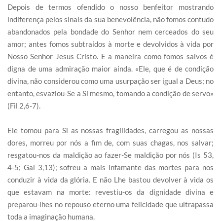
Depois de termos ofendido o nosso benfeitor mostrando
indiferença pelos sinais da sua benevolência, não fomos contudo
abandonados pela bondade do Senhor nem cerceados do seu
amor; antes fomos subtraídos à morte e devolvidos à vida por
Nosso Senhor Jesus Cristo. E a maneira como fomos salvos é
digna de uma admiração maior ainda. «Ele, que é de condição
divina, não considerou como uma usurpação ser igual a Deus; no
entanto, esvaziou-Se a Si mesmo, tomando a condição de servo»
(Fil 2,6-7).
Ele tomou para Si as nossas fragilidades, carregou as nossas
dores, morreu por nós a fim de, com suas chagas, nos salvar;
resgatou-nos da maldição ao fazer-Se maldição por nós (Is 53,
4-5; Gal 3,13); sofreu a mais infamante das mortes para nos
conduzir à vida da glória. E não Lhe bastou devolver à vida os
que estavam na morte: revestiu-os da dignidade divina e
preparou-lhes no repouso eterno uma felicidade que ultrapassa
toda a imaginação humana.