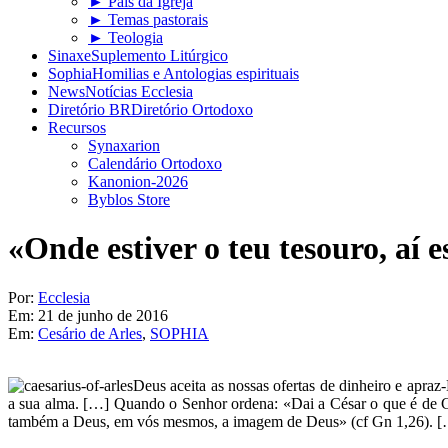
► Pais da Igreja
► Temas pastorais
► Teologia
Sinaxe
Suplemento Litúrgico
Sophia
Homilias e Antologias espirituais
News
Notícias Ecclesia
Diretório BR
Diretório Ortodoxo
Recursos
Synaxarion
Calendário Ortodoxo
Kanonion-2026
Byblos Store
«Onde estiver o teu tesouro, aí e
Por:
Ecclesia
Em:
21 de junho de 2016
Em:
Cesário de Arles
,
SOPHIA
Deus aceita as nossas ofertas de dinheiro e apr
a sua alma. […] Quando o Senhor ordena: «Dai a César o que é de Cé
também a Deus, em vós mesmos, a imagem de Deus» (cf Gn 1,26). 