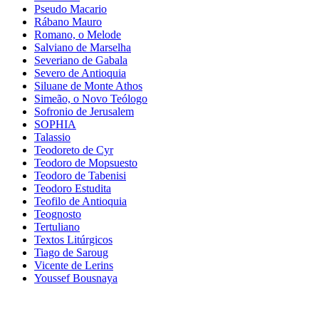
Pseudo Macario
Rábano Mauro
Romano, o Melode
Salviano de Marselha
Severiano de Gabala
Severo de Antioquia
Siluane de Monte Athos
Simeão, o Novo Teólogo
Sofronio de Jerusalem
SOPHIA
Talassio
Teodoreto de Cyr
Teodoro de Mopsuesto
Teodoro de Tabenisi
Teodoro Estudita
Teofilo de Antioquia
Teognosto
Tertuliano
Textos Litúrgicos
Tiago de Saroug
Vicente de Lerins
Youssef Bousnaya