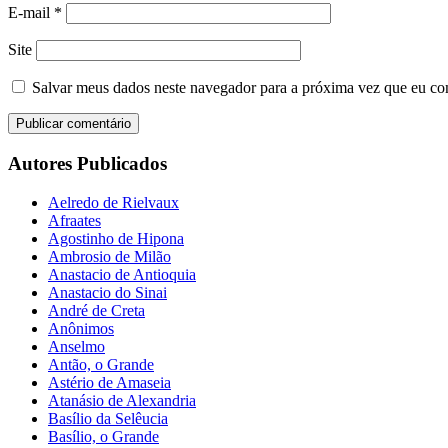
E-mail
*
Site
Salvar meus dados neste navegador para a próxima vez que eu co
Autores Publicados
Aelredo de Rielvaux
Afraates
Agostinho de Hipona
Ambrosio de Milão
Anastacio de Antioquia
Anastacio do Sinai
André de Creta
Anônimos
Anselmo
Antão, o Grande
Astério de Amaseia
Atanásio de Alexandria
Basílio da Selêucia
Basílio, o Grande