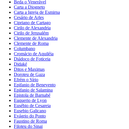
Beda o Venerável
Carta a Diogneto
Carta a Igreja de Esmirna
Cesário de Arles
Cipriano de Cartago
Cirilo de Alexandria
Cirilo de Jerusalém
Clemente de Alexandria
Clemente de Roma
Columbano
Cromácio de Aquiléia
Diádoco de Foticeia
Didaké
Ditos e Maximas
Doroteu de Gaza
Efrém o Sírio
Epifanio de Benevento
Epifanio de Salamina
Epistola de Barnabé
Euquerio de Lyon
Eusébio de Cesareia
Eusebio Galicano
Evágrio do Ponto
Faustino de Roma
Filoteu do Sinai