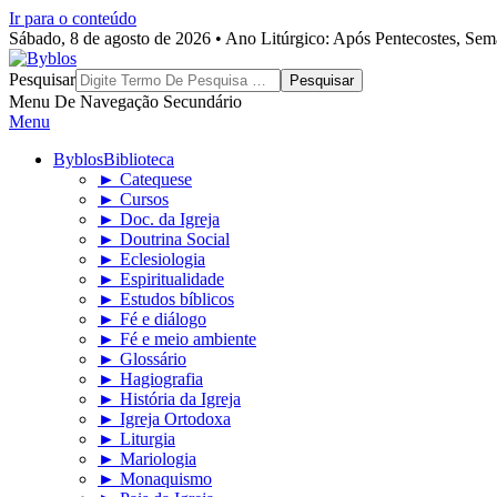
Ir para o conteúdo
Sábado, 8 de agosto de 2026 • Ano Litúrgico: Após Pentecostes, Se
Byblos
Pesquisar
Menu De Navegação Secundário
Menu
Byblos
Biblioteca
► Catequese
► Cursos
► Doc. da Igreja
► Doutrina Social
► Eclesiologia
► Espiritualidade
► Estudos bíblicos
► Fé e diálogo
► Fé e meio ambiente
► Glossário
► Hagiografia
► História da Igreja
► Igreja Ortodoxa
► Liturgia
► Mariologia
► Monaquismo