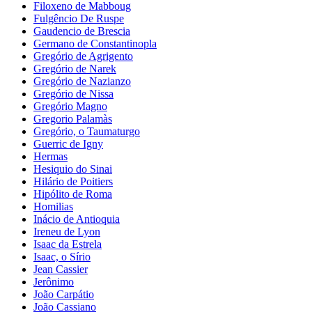
Filoxeno de Mabboug
Fulgêncio De Ruspe
Gaudencio de Brescia
Germano de Constantinopla
Gregório de Agrigento
Gregório de Narek
Gregório de Nazianzo
Gregório de Nissa
Gregório Magno
Gregorio Palamàs
Gregório, o Taumaturgo
Guerric de Igny
Hermas
Hesiquio do Sinai
Hilário de Poitiers
Hipólito de Roma
Homilias
Inácio de Antioquia
Ireneu de Lyon
Isaac da Estrela
Isaac, o Sírio
Jean Cassier
Jerônimo
João Carpátio
João Cassiano