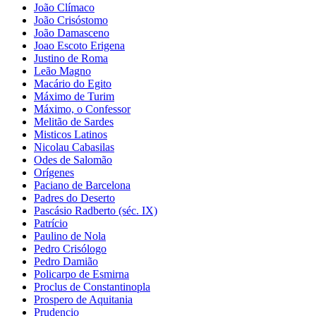
João Clímaco
João Crisóstomo
João Damasceno
Joao Escoto Erigena
Justino de Roma
Leão Magno
Macário do Egito
Máximo de Turim
Máximo, o Confessor
Melitão de Sardes
Misticos Latinos
Nicolau Cabasilas
Odes de Salomão
Orígenes
Paciano de Barcelona
Padres do Deserto
Pascásio Radberto (séc. IX)
Patrício
Paulino de Nola
Pedro Crisólogo
Pedro Damião
Policarpo de Esmirna
Proclus de Constantinopla
Prospero de Aquitania
Prudencio