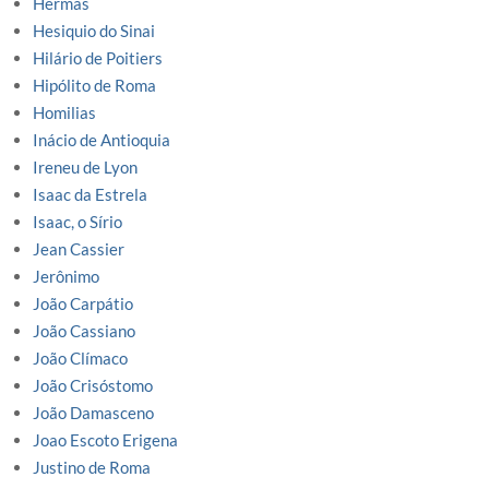
Hermas
Hesiquio do Sinai
Hilário de Poitiers
Hipólito de Roma
Homilias
Inácio de Antioquia
Ireneu de Lyon
Isaac da Estrela
Isaac, o Sírio
Jean Cassier
Jerônimo
João Carpátio
João Cassiano
João Clímaco
João Crisóstomo
João Damasceno
Joao Escoto Erigena
Justino de Roma