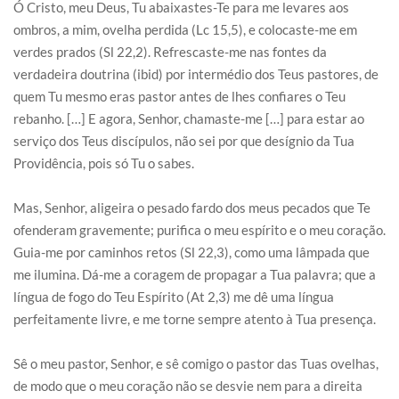
Ó Cristo, meu Deus, Tu abaixastes-Te para me levares aos
ombros, a mim, ovelha perdida (Lc 15,5), e colocaste-me em
verdes prados (Sl 22,2). Refrescaste-me nas fontes da
verdadeira doutrina (ibid) por intermédio dos Teus pastores, de
quem Tu mesmo eras pastor antes de lhes confiares o Teu
rebanho. […] E agora, Senhor, chamaste-me […] para estar ao
serviço dos Teus discípulos, não sei por que desígnio da Tua
Providência, pois só Tu o sabes.
Mas, Senhor, aligeira o pesado fardo dos meus pecados que Te
ofenderam gravemente; purifica o meu espírito e o meu coração.
Guia-me por caminhos retos (Sl 22,3), como uma lâmpada que
me ilumina. Dá-me a coragem de propagar a Tua palavra; que a
língua de fogo do Teu Espírito (At 2,3) me dê uma língua
perfeitamente livre, e me torne sempre atento à Tua presença.
Sê o meu pastor, Senhor, e sê comigo o pastor das Tuas ovelhas,
de modo que o meu coração não se desvie nem para a direita