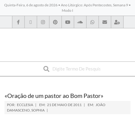
Quinta-Feira, 6 de agosto de 2026 • Ano Litúrgico: Após Pentecostes, Semana 9 •
Modo I
BYBLOS
«Oração de um pastor ao Bom Pastor»
POR:
ECCLESIA
EM:
21 DE MAIO DE 2011
EM:
JOÃO
DAMASCENO
,
SOPHIA