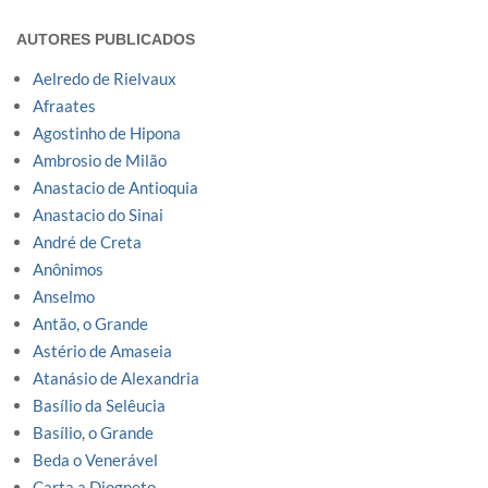
AUTORES PUBLICADOS
Aelredo de Rielvaux
Afraates
Agostinho de Hipona
Ambrosio de Milão
Anastacio de Antioquia
Anastacio do Sinai
André de Creta
Anônimos
Anselmo
Antão, o Grande
Astério de Amaseia
Atanásio de Alexandria
Basílio da Selêucia
Basílio, o Grande
Beda o Venerável
Carta a Diogneto