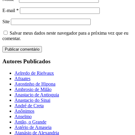
E-mail
*
Site
Salvar meus dados neste navegador para a próxima vez que eu
comentar.
Autores Publicados
Aelredo de Rielvaux
Afraates
Agostinho de Hipona
Ambrosio de Milão
Anastacio de Antioquia
Anastacio do Sinai
André de Creta
Anônimos
Anselmo
Antão, o Grande
Astério de Amaseia
Atanásio de Alexandria