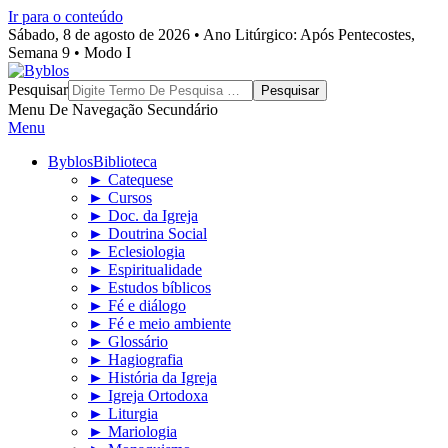
Ir para o conteúdo
Sábado, 8 de agosto de 2026 • Ano Litúrgico: Após Pentecostes,
Semana 9 • Modo I
Byblos
Pesquisar
Menu De Navegação Secundário
Menu
Byblos
Biblioteca
► Catequese
► Cursos
► Doc. da Igreja
► Doutrina Social
► Eclesiologia
► Espiritualidade
► Estudos bíblicos
► Fé e diálogo
► Fé e meio ambiente
► Glossário
► Hagiografia
► História da Igreja
► Igreja Ortodoxa
► Liturgia
► Mariologia