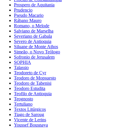
Prospero de Aquitania
Prudencio
Pseudo Macario
Rábano Mauro
Romano, o Melode
Salviano de Marselha
Severiano de Gabala
Severo de Antioquia
Siluane de Monte Athos
Simeão, o Novo Teólogo
Sofronio de Jerusalem
SOPHIA
Talassio
Teodoreto de Cyr
Teodoro de Mopsuesto
Teodoro de Tabenisi
Teodoro Estudita
Teofilo de Antioquia
Teognosto
Tertuliano
Textos Litúrgicos
Tiago de Saroug
Vicente de Lerins
Youssef Bousnaya