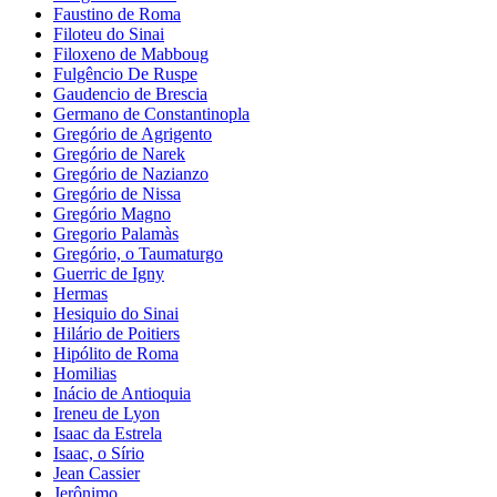
Faustino de Roma
Filoteu do Sinai
Filoxeno de Mabboug
Fulgêncio De Ruspe
Gaudencio de Brescia
Germano de Constantinopla
Gregório de Agrigento
Gregório de Narek
Gregório de Nazianzo
Gregório de Nissa
Gregório Magno
Gregorio Palamàs
Gregório, o Taumaturgo
Guerric de Igny
Hermas
Hesiquio do Sinai
Hilário de Poitiers
Hipólito de Roma
Homilias
Inácio de Antioquia
Ireneu de Lyon
Isaac da Estrela
Isaac, o Sírio
Jean Cassier
Jerônimo