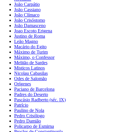
João Carpátio
João Cassiano
João Clímaco
João Crisóstomo
João Damasceno
Joao Escoto Erigena
Justino de Roma
Leão Magno
Macário do Egito
Máximo de Turim
Máximo, o Confessor
Melitão de Sardes
Misticos Latinos
Nicolau Cabasilas
Odes de Salomão
Orígenes
Paciano de Barcelona
Padres do Deserto
Pascásio Radberto (séc. IX)
Patrício
Paulino de Nola
Pedro Crisólogo
Pedro Damião
Policarpo de Esmirna
Proclus de Constantinopla