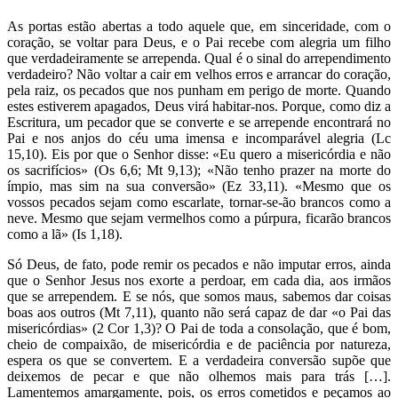
As portas estão abertas a todo aquele que, em sinceridade, com o
coração, se voltar para Deus, e o Pai recebe com alegria um filho
que verdadeiramente se arrependa. Qual é o sinal do arrependimento
verdadeiro? Não voltar a cair em velhos erros e arrancar do coração,
pela raiz, os pecados que nos punham em perigo de morte. Quando
estes estiverem apagados, Deus virá habitar-nos. Porque, como diz a
Escritura, um pecador que se converte e se arrepende encontrará no
Pai e nos anjos do céu uma imensa e incomparável alegria (Lc
15,10). Eis por que o Senhor disse: «Eu quero a misericórdia e não
os sacrifícios» (Os 6,6; Mt 9,13); «Não tenho prazer na morte do
ímpio, mas sim na sua conversão» (Ez 33,11). «Mesmo que os
vossos pecados sejam como escarlate, tornar-se-ão brancos como a
neve. Mesmo que sejam vermelhos como a púrpura, ficarão brancos
como a lã» (Is 1,18).
Só Deus, de fato, pode remir os pecados e não imputar erros, ainda
que o Senhor Jesus nos exorte a perdoar, em cada dia, aos irmãos
que se arrependem. E se nós, que somos maus, sabemos dar coisas
boas aos outros (Mt 7,11), quanto não será capaz de dar «o Pai das
misericórdias» (2 Cor 1,3)? O Pai de toda a consolação, que é bom,
cheio de compaixão, de misericórdia e de paciência por natureza,
espera os que se convertem. E a verdadeira conversão supõe que
deixemos de pecar e que não olhemos mais para trás […].
Lamentemos amargamente, pois, os erros cometidos e peçamos ao