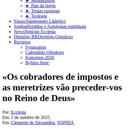
► Monaquismo
► Pais da Igreja
► Temas pastorais
► Teologia
Sinaxe
Suplemento Litúrgico
Sophia
Homilias e Antologias espirituais
News
Notícias Ecclesia
Diretório BR
Diretório Ortodoxo
Recursos
Synaxarion
Calendário Ortodoxo
Kanonion-2026
Byblos Store
«Os cobradores de impostos e
as meretrizes vão preceder-vos
no Reino de Deus»
Por:
Ecclesia
Em:
1 de outubro de 2025
Em:
Clemente de Alexandria
,
SOPHIA