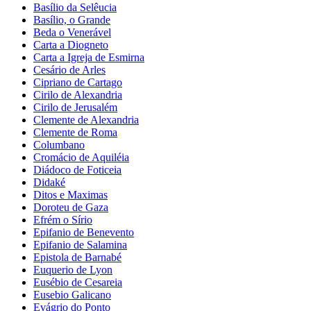
Basílio da Selêucia
Basílio, o Grande
Beda o Venerável
Carta a Diogneto
Carta a Igreja de Esmirna
Cesário de Arles
Cipriano de Cartago
Cirilo de Alexandria
Cirilo de Jerusalém
Clemente de Alexandria
Clemente de Roma
Columbano
Cromácio de Aquiléia
Diádoco de Foticeia
Didaké
Ditos e Maximas
Doroteu de Gaza
Efrém o Sírio
Epifanio de Benevento
Epifanio de Salamina
Epistola de Barnabé
Euquerio de Lyon
Eusébio de Cesareia
Eusebio Galicano
Evágrio do Ponto