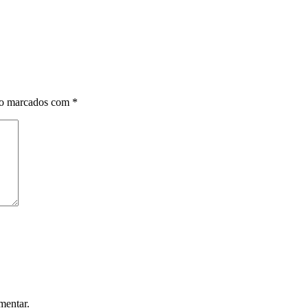
ão marcados com
*
mentar.