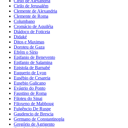
Cirilo de Alexandria
Cirilo de Jerusalém
Clemente de Alexandria
Clemente de Roma
Columbano
Cromácio de Aquiléia
Diádoco de Foticeia
Didaké
Ditos e Maximas
Doroteu de Gaza
Efrém o Sírio
Epifanio de Benevento
Epifanio de Salamina
Epistola de Barnabé
Euquerio de Lyon
Eusébio de Cesareia
Eusebio Galicano
Evágrio do Ponto
Faustino de Roma
Filoteu do Sinai
Filoxeno de Mabboug
Fulgêncio De Ruspe
Gaudencio de Brescia
Germano de Constantinopla
Gregório de Agrigento