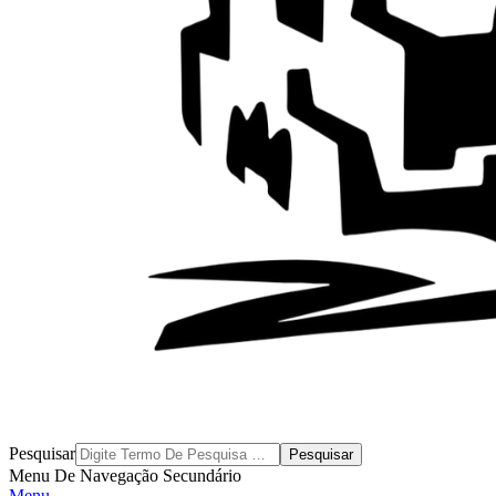
Byblos
Pesquisar
Menu De Navegação Secundário
Menu