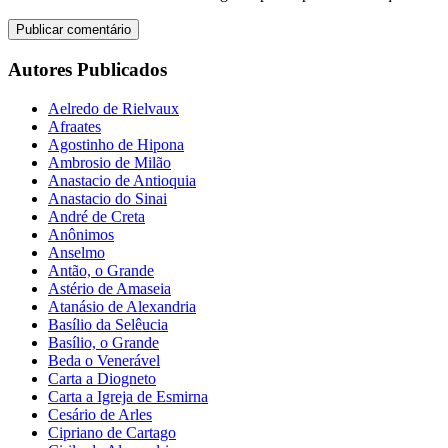
Autores Publicados
Aelredo de Rielvaux
Afraates
Agostinho de Hipona
Ambrosio de Milão
Anastacio de Antioquia
Anastacio do Sinai
André de Creta
Anônimos
Anselmo
Antão, o Grande
Astério de Amaseia
Atanásio de Alexandria
Basílio da Selêucia
Basílio, o Grande
Beda o Venerável
Carta a Diogneto
Carta a Igreja de Esmirna
Cesário de Arles
Cipriano de Cartago