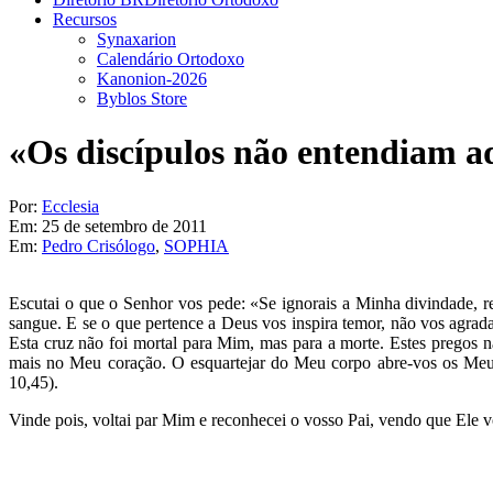
Recursos
Synaxarion
Calendário Ortodoxo
Kanonion-2026
Byblos Store
«Os discípulos não entendiam a
Por:
Ecclesia
Em:
25 de setembro de 2011
Em:
Pedro Crisólogo
,
SOPHIA
Escutai o que o Senhor vos pede: «Se ignorais a Minha divindade,
sangue. E se o que pertence a Deus vos inspira temor, não vos agra
Esta cruz não foi mortal para Mim, mas para a morte. Estes pregos
mais no Meu coração. O esquartejar do Meu corpo abre-vos os Meu
10,45).
Vinde pois, voltai par Mim e reconhecei o vosso Pai, vendo que Ele 