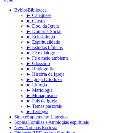
Byblos
Biblioteca
► Catequese
► Cursos
► Doc. da Igreja
► Doutrina Social
► Eclesiologia
► Espiritualidade
► Estudos bíblicos
► Fé e diálogo
► Fé e meio ambiente
► Glossário
► Hagiografia
► História da Igreja
► Igreja Ortodoxa
► Liturgia
► Mariologia
► Monaquismo
► Pais da Igreja
► Temas pastorais
► Teologia
Sinaxe
Suplemento Litúrgico
Sophia
Homilias e Antologias espirituais
News
Notícias Ecclesia
Diretório BR
Diretório Ortodoxo