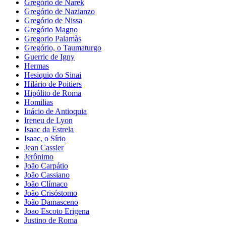
Gregório de Narek
Gregório de Nazianzo
Gregório de Nissa
Gregório Magno
Gregorio Palamàs
Gregório, o Taumaturgo
Guerric de Igny
Hermas
Hesiquio do Sinai
Hilário de Poitiers
Hipólito de Roma
Homilias
Inácio de Antioquia
Ireneu de Lyon
Isaac da Estrela
Isaac, o Sírio
Jean Cassier
Jerônimo
João Carpátio
João Cassiano
João Clímaco
João Crisóstomo
João Damasceno
Joao Escoto Erigena
Justino de Roma