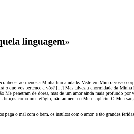
quela linguagem»
 reconhecei ao menos a Minha humanidade. Vede em Mim o vosso corpo,
dará o que vos pertence a vós? […] Mas talvez a enormidade da Minha P
 não Me penetram de dores, mas de um amor ainda mais profundo por v
s braços como um refúgio, não aumenta o Meu suplício. O Meu sang
vos paga o mal com o bem, os insultos com o amor, e tão grandes ferid