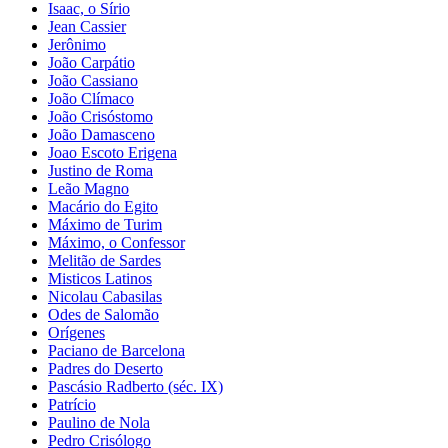
Isaac, o Sírio
Jean Cassier
Jerônimo
João Carpátio
João Cassiano
João Clímaco
João Crisóstomo
João Damasceno
Joao Escoto Erigena
Justino de Roma
Leão Magno
Macário do Egito
Máximo de Turim
Máximo, o Confessor
Melitão de Sardes
Misticos Latinos
Nicolau Cabasilas
Odes de Salomão
Orígenes
Paciano de Barcelona
Padres do Deserto
Pascásio Radberto (séc. IX)
Patrício
Paulino de Nola
Pedro Crisólogo