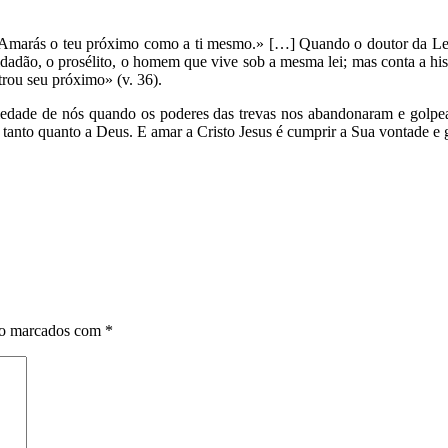
 «Amarás o teu próximo como a ti mesmo.» […] Quando o doutor da Lei
dadão, o prosélito, o homem que vive sob a mesma lei; mas conta a hist
rou seu próximo» (v. 36).
ade de nós quando os poderes das trevas nos abandonaram e golpear
tanto quanto a Deus. E amar a Cristo Jesus é cumprir a Sua vontade e
ão marcados com
*