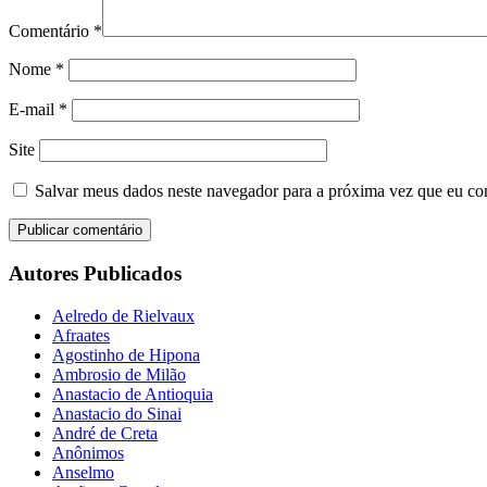
Comentário
*
Nome
*
E-mail
*
Site
Salvar meus dados neste navegador para a próxima vez que eu co
Autores Publicados
Aelredo de Rielvaux
Afraates
Agostinho de Hipona
Ambrosio de Milão
Anastacio de Antioquia
Anastacio do Sinai
André de Creta
Anônimos
Anselmo