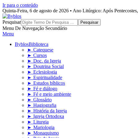
Ir para o conteúdo
Quinta-Feira, 6 de agosto de 2026 • Ano Litúrgico: Após Pentecoste
Byblos
Pesquisar
Menu De Navegação Secundário
Menu
Byblos
Biblioteca
► Catequese
► Cursos
► Doc. da Igreja
► Doutrina Social
► Eclesiologia
► Espiritualidade
► Estudos bíblicos
► Fé e diálogo
► Fé e meio ambiente
► Glossário
► Hagiografia
► História da Igreja
► Igreja Ortodoxa
► Liturgia
► Mariologia
► Monaquismo