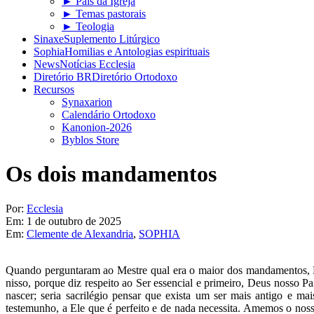
► Pais da Igreja
► Temas pastorais
► Teologia
Sinaxe
Suplemento Litúrgico
Sophia
Homilias e Antologias espirituais
News
Notícias Ecclesia
Diretório BR
Diretório Ortodoxo
Recursos
Synaxarion
Calendário Ortodoxo
Kanonion-2026
Byblos Store
Os dois mandamentos
Por:
Ecclesia
Em:
1 de outubro de 2025
Em:
Clemente de Alexandria
,
SOPHIA
Quando perguntaram ao Mestre qual era o maior dos mandamentos, E
nisso, porque diz respeito ao Ser essencial e primeiro, Deus nosso
nascer; seria sacrilégio pensar que exista um ser mais antigo e
testemunho, a Ele que é perfeito e de nada necessita. Amemos o noss