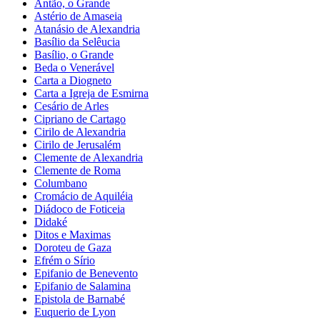
Antão, o Grande
Astério de Amaseia
Atanásio de Alexandria
Basílio da Selêucia
Basílio, o Grande
Beda o Venerável
Carta a Diogneto
Carta a Igreja de Esmirna
Cesário de Arles
Cipriano de Cartago
Cirilo de Alexandria
Cirilo de Jerusalém
Clemente de Alexandria
Clemente de Roma
Columbano
Cromácio de Aquiléia
Diádoco de Foticeia
Didaké
Ditos e Maximas
Doroteu de Gaza
Efrém o Sírio
Epifanio de Benevento
Epifanio de Salamina
Epistola de Barnabé
Euquerio de Lyon