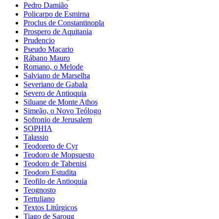
Pedro Damião
Policarpo de Esmirna
Proclus de Constantinopla
Prospero de Aquitania
Prudencio
Pseudo Macario
Rábano Mauro
Romano, o Melode
Salviano de Marselha
Severiano de Gabala
Severo de Antioquia
Siluane de Monte Athos
Simeão, o Novo Teólogo
Sofronio de Jerusalem
SOPHIA
Talassio
Teodoreto de Cyr
Teodoro de Mopsuesto
Teodoro de Tabenisi
Teodoro Estudita
Teofilo de Antioquia
Teognosto
Tertuliano
Textos Litúrgicos
Tiago de Saroug