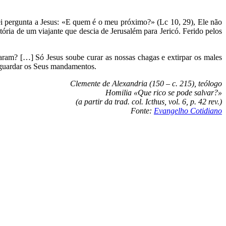
 pergunta a Jesus: «E quem é o meu próximo?» (Lc 10, 29), Ele não
ória de um viajante que descia de Jerusalém para Jericó. Ferido pelos
am? […] Só Jesus soube curar as nossas chagas e extirpar os males
 guardar os Seus mandamentos.
Clemente de Alexandria (150 – c. 215), teólogo
Homilia «Que rico se pode salvar?»
(a partir da trad. col. Icthus, vol. 6, p. 42 rev.)
Fonte:
Evangelho Cotidiano