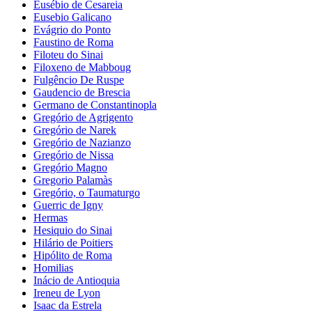
Eusébio de Cesareia
Eusebio Galicano
Evágrio do Ponto
Faustino de Roma
Filoteu do Sinai
Filoxeno de Mabboug
Fulgêncio De Ruspe
Gaudencio de Brescia
Germano de Constantinopla
Gregório de Agrigento
Gregório de Narek
Gregório de Nazianzo
Gregório de Nissa
Gregório Magno
Gregorio Palamàs
Gregório, o Taumaturgo
Guerric de Igny
Hermas
Hesiquio do Sinai
Hilário de Poitiers
Hipólito de Roma
Homilias
Inácio de Antioquia
Ireneu de Lyon
Isaac da Estrela