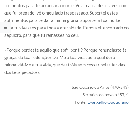
tormentos para te arrancar à morte. Vê a marca dos cravos com
que fui pregado; vê o meu lado trespassado. Suportei estes
sofrimentos para te dar a minha glória; suportei a tua morte
para tu vivesses para toda a eternidade. Repousei, encerrado no
sepulcro, para que tu reinasses no céu.
»Porque perdeste aquilo que sofri por ti? Porque renunciaste às
graças da tua redenção? Dá-Me a tua vida, pela qual dei a
minha; dá-Me a tua vida, que destróis sem cessar pelas feridas
dos teus pecados».
São Cesário de Arles (470-543)
Sermões ao povo n.º 57, 4
Fonte:
Evangelho Quotidiano