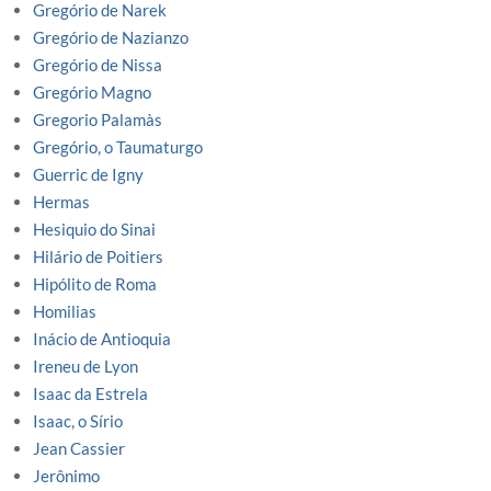
Gregório de Narek
Gregório de Nazianzo
Gregório de Nissa
Gregório Magno
Gregorio Palamàs
Gregório, o Taumaturgo
Guerric de Igny
Hermas
Hesiquio do Sinai
Hilário de Poitiers
Hipólito de Roma
Homilias
Inácio de Antioquia
Ireneu de Lyon
Isaac da Estrela
Isaac, o Sírio
Jean Cassier
Jerônimo