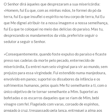
O Senhor dirá àqueles que desprezaram a sua misericórdia:
«Homem, fui Eu que, com as minhas mãos, te formei do pó da
terra, fui Eu que insuflei o espírito no teu corpo de terra, fui Eu
que Me dignei atribuir-te a nossa imagem e a nossa semelhança,
fui Eu que te coloquei no meio das delícias do paraíso. Mas tu,
desprezando os mandamentos da vida, preferiste seguir o
sedutor a seguir o Senhor.
»Consequentemente, quando foste expulso do paraíso e ficaste
preso nas cadeias da morte pelo pecado, enternecido de
misericórdia, Eu entrei num seio virginal para vir ao mundo, sem
prejuízo para essa virgindade. Fui estendido numa manjedoura,
envolvido em panos; suportei os dissabores da infância e os
sofrimentos humanos, pelos quais Me fiz semelhante a ti, com o
único objetivo de te tornar semelhante a Mim. Suportei as
bofetadas e os escarros daqueles que se riam de Mim, bebi
vinagre com fel. Flagelado com varas, coroado de espinhos,
pregado à cruz, trespassado pela lança, entreguei a alma aos