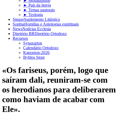
► Monaquismo
► Pais da Igreja
► Temas pastorais
► Teologia
Sinaxe
Suplemento Litúrgico
Sophia
Homilias e Antologias espirituais
News
Notícias Ecclesia
Diretório BR
Diretório Ortodoxo
Recursos
Synaxarion
Calendário Ortodoxo
Kanonion-2026
Byblos Store
«Os fariseus, porém, logo que
saíram dali, reuniram-se com
os herodianos para deliberarem
como haviam de acabar com
Ele».