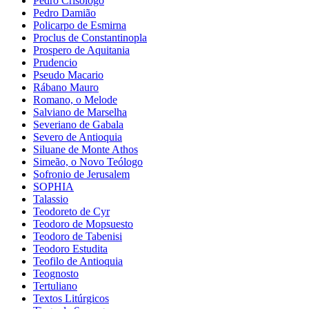
Pedro Crisólogo
Pedro Damião
Policarpo de Esmirna
Proclus de Constantinopla
Prospero de Aquitania
Prudencio
Pseudo Macario
Rábano Mauro
Romano, o Melode
Salviano de Marselha
Severiano de Gabala
Severo de Antioquia
Siluane de Monte Athos
Simeão, o Novo Teólogo
Sofronio de Jerusalem
SOPHIA
Talassio
Teodoreto de Cyr
Teodoro de Mopsuesto
Teodoro de Tabenisi
Teodoro Estudita
Teofilo de Antioquia
Teognosto
Tertuliano
Textos Litúrgicos