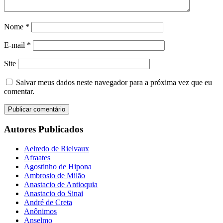
Nome
*
E-mail
*
Site
Salvar meus dados neste navegador para a próxima vez que eu
comentar.
Autores Publicados
Aelredo de Rielvaux
Afraates
Agostinho de Hipona
Ambrosio de Milão
Anastacio de Antioquia
Anastacio do Sinai
André de Creta
Anônimos
Anselmo