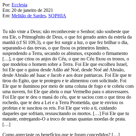
Por:
Ecclesia
Em:
20 de janeiro de 2021
Em:
Melitão de Sardes
,
SOPHIA
Tu não viste a Deus; não reconheceste o Senhor; não soubeste que
era Ele, o Primogênito de Deus, o que foi gerado antes da estrela da
manhã (cf Sl 109,3), o que fez surgir a luz, o que fez brilhar o dia,
separando-o das trevas, o que fixou os primeiros limites,
suspendendo a Terra, secando os abismos, expondo o firmamento
[…], o que criou os anjos do Céu, o que no Céu fixou os tronos, o
que modelou o homem sobre a Terra. Foi Ele que escolheu Israel,
foi Ele que o guiou desde Adão até Noé, desde Noé até Abraão,
desde Abraão até Isaac e Jacob e aos doze patriarcas. Foi Ele que te
tirou do Egito, que te protegeu e te alimentou com solicitude. Foi
Ele que te iluminou por meio de uma coluna de fogo e te cobriu com
uma nuvem, foi Ele que abriu o mar Vermelho para o atravessares.
Foi Ele que te deu o maná do céu, que te saciou com o que tirou do
rochedo, que te deu a Lei e a Terra Prometida, que te enviou os
profetas e te suscitou os reis. Foi Ele que veio a ti, cuidando
daqueles que sofriam, ressuscitando os mortos. […] Foi Ele que tu
mataste, entregando-O a troco de umas quantas moedas de prata.
[…]
Como apreciaste os benefícios que te foram concedidos? […]