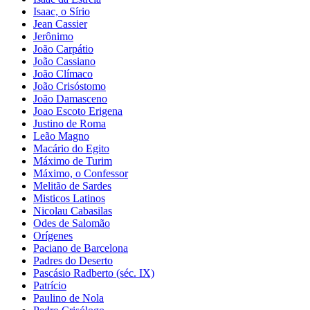
Isaac, o Sírio
Jean Cassier
Jerônimo
João Carpátio
João Cassiano
João Clímaco
João Crisóstomo
João Damasceno
Joao Escoto Erigena
Justino de Roma
Leão Magno
Macário do Egito
Máximo de Turim
Máximo, o Confessor
Melitão de Sardes
Misticos Latinos
Nicolau Cabasilas
Odes de Salomão
Orígenes
Paciano de Barcelona
Padres do Deserto
Pascásio Radberto (séc. IX)
Patrício
Paulino de Nola