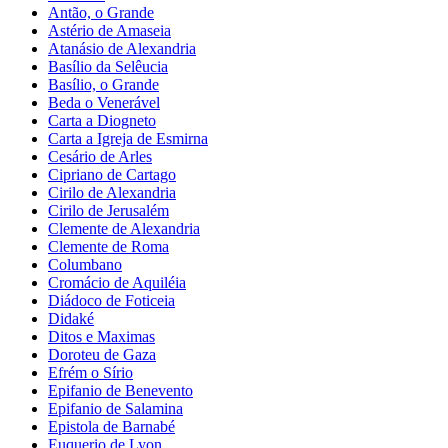
Antão, o Grande
Astério de Amaseia
Atanásio de Alexandria
Basílio da Selêucia
Basílio, o Grande
Beda o Venerável
Carta a Diogneto
Carta a Igreja de Esmirna
Cesário de Arles
Cipriano de Cartago
Cirilo de Alexandria
Cirilo de Jerusalém
Clemente de Alexandria
Clemente de Roma
Columbano
Cromácio de Aquiléia
Diádoco de Foticeia
Didaké
Ditos e Maximas
Doroteu de Gaza
Efrém o Sírio
Epifanio de Benevento
Epifanio de Salamina
Epistola de Barnabé
Euquerio de Lyon