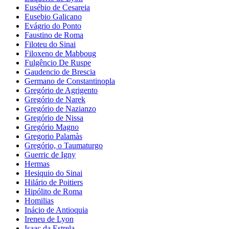
Eusébio de Cesareia
Eusebio Galicano
Evágrio do Ponto
Faustino de Roma
Filoteu do Sinai
Filoxeno de Mabboug
Fulgêncio De Ruspe
Gaudencio de Brescia
Germano de Constantinopla
Gregório de Agrigento
Gregório de Narek
Gregório de Nazianzo
Gregório de Nissa
Gregório Magno
Gregorio Palamàs
Gregório, o Taumaturgo
Guerric de Igny
Hermas
Hesiquio do Sinai
Hilário de Poitiers
Hipólito de Roma
Homilias
Inácio de Antioquia
Ireneu de Lyon
Isaac da Estrela