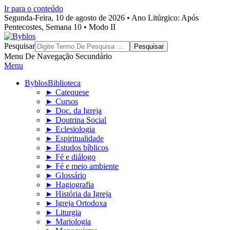
Ir para o conteúdo
Segunda-Feira, 10 de agosto de 2026 • Ano Litúrgico: Após
Pentecostes, Semana 10 • Modo II
Byblos
Pesquisar
Menu De Navegação Secundário
Menu
Byblos
Biblioteca
► Catequese
► Cursos
► Doc. da Igreja
► Doutrina Social
► Eclesiologia
► Espiritualidade
► Estudos bíblicos
► Fé e diálogo
► Fé e meio ambiente
► Glossário
► Hagiografia
► História da Igreja
► Igreja Ortodoxa
► Liturgia
► Mariologia