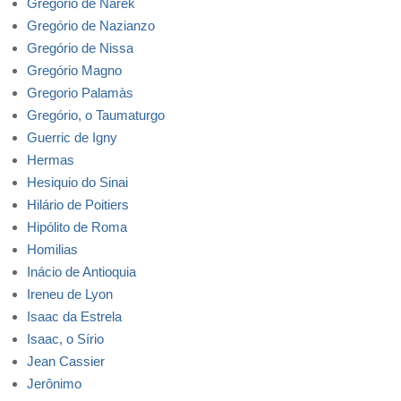
Gregório de Narek
Gregório de Nazianzo
Gregório de Nissa
Gregório Magno
Gregorio Palamàs
Gregório, o Taumaturgo
Guerric de Igny
Hermas
Hesiquio do Sinai
Hilário de Poitiers
Hipólito de Roma
Homilias
Inácio de Antioquia
Ireneu de Lyon
Isaac da Estrela
Isaac, o Sírio
Jean Cassier
Jerônimo