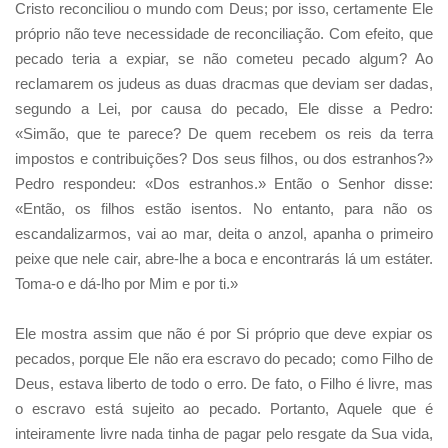
Cristo reconciliou o mundo com Deus; por isso, certamente Ele
próprio não teve necessidade de reconciliação. Com efeito, que
pecado teria a expiar, se não cometeu pecado algum? Ao
reclamarem os judeus as duas dracmas que deviam ser dadas,
segundo a Lei, por causa do pecado, Ele disse a Pedro:
«Simão, que te parece? De quem recebem os reis da terra
impostos e contribuições? Dos seus filhos, ou dos estranhos?»
Pedro respondeu: «Dos estranhos.» Então o Senhor disse:
«Então, os filhos estão isentos. No entanto, para não os
escandalizarmos, vai ao mar, deita o anzol, apanha o primeiro
peixe que nele cair, abre-lhe a boca e encontrarás lá um estáter.
Toma-o e dá-lho por Mim e por ti.»
Ele mostra assim que não é por Si próprio que deve expiar os
pecados, porque Ele não era escravo do pecado; como Filho de
Deus, estava liberto de todo o erro. De fato, o Filho é livre, mas
o escravo está sujeito ao pecado. Portanto, Aquele que é
inteiramente livre nada tinha de pagar pelo resgate da Sua vida,