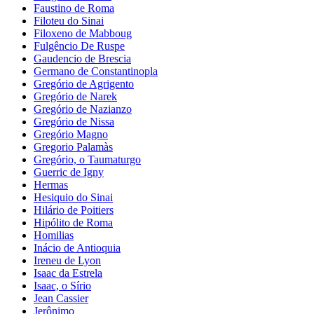
Faustino de Roma
Filoteu do Sinai
Filoxeno de Mabboug
Fulgêncio De Ruspe
Gaudencio de Brescia
Germano de Constantinopla
Gregório de Agrigento
Gregório de Narek
Gregório de Nazianzo
Gregório de Nissa
Gregório Magno
Gregorio Palamàs
Gregório, o Taumaturgo
Guerric de Igny
Hermas
Hesiquio do Sinai
Hilário de Poitiers
Hipólito de Roma
Homilias
Inácio de Antioquia
Ireneu de Lyon
Isaac da Estrela
Isaac, o Sírio
Jean Cassier
Jerônimo