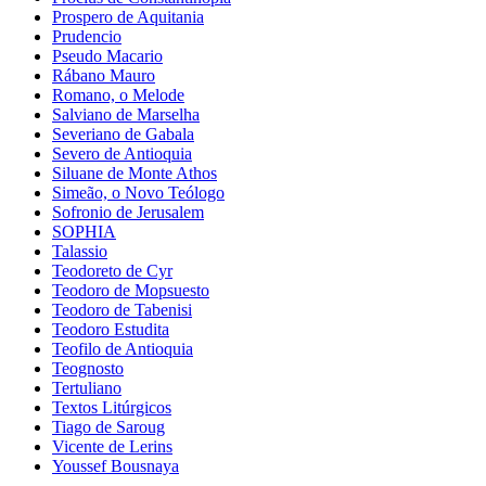
Prospero de Aquitania
Prudencio
Pseudo Macario
Rábano Mauro
Romano, o Melode
Salviano de Marselha
Severiano de Gabala
Severo de Antioquia
Siluane de Monte Athos
Simeão, o Novo Teólogo
Sofronio de Jerusalem
SOPHIA
Talassio
Teodoreto de Cyr
Teodoro de Mopsuesto
Teodoro de Tabenisi
Teodoro Estudita
Teofilo de Antioquia
Teognosto
Tertuliano
Textos Litúrgicos
Tiago de Saroug
Vicente de Lerins
Youssef Bousnaya