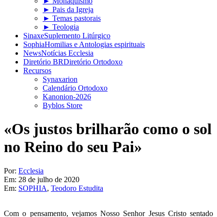
► Monaquismo
► Pais da Igreja
► Temas pastorais
► Teologia
Sinaxe
Suplemento Litúrgico
Sophia
Homilias e Antologias espirituais
News
Notícias Ecclesia
Diretório BR
Diretório Ortodoxo
Recursos
Synaxarion
Calendário Ortodoxo
Kanonion-2026
Byblos Store
«Os justos brilharão como o sol
no Reino do seu Pai»
Por:
Ecclesia
Em:
28 de julho de 2020
Em:
SOPHIA
,
Teodoro Estudita
Com o pensamento, vejamos Nosso Senhor Jesus Cristo sentado