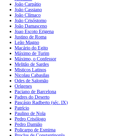
João Carpátio
João Cassiano
João Clímaco
João Crisóstomo
João Damasceno
Joao Escoto Erigena
Justino de Roma
Leão Magno
Macário do Egito
Máximo de Turim
Máximo, o Confessor
Melitão de Sardes
Misticos Latinos
Nicolau Cabasilas
Odes de Salomão
Orígenes
Paciano de Barcelona
Padres do Deserto
Pascásio Radberto (séc. IX)
Patrício
Paulino de Nola
Pedro Crisólogo
Pedro Damião
Policarpo de Esmirna
Proclus de Constantinopla