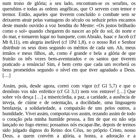
num trono de glória; a seu lado, encontram-se os serafins, os
querubins e todas as ordens angélicas, que O servem com temor e
tremor. Então, aqueles que tiverem concluído o combate sem se
deixarem atrair pelas vantagens do século ou seduzir pelos encantos
deste mundo ouvirão a voz bendita do Mestre: «Os justos brilharão
como o sol» quando chegarem do nascer ao pôr do sol, do norte e
do mar, e tomarem lugar no banquete, com Abraão, Isaac e Jacob (cf
Mt 8,11), em alegria inefável (cf 1Pd 1,8), e o nosso Rei e Senhor
distribuir os seus dons segundo os méritos de cada um. Ah, meus
irmãos e meus filhos, ah, como é grande e bela a glória de que
fruirão os três vezes bem-aventurados e os santos que tiverem
praticado a renúncia! Sim, é bem certo que cada um receberá os
bens prometidos segundo o nível em que tiver agradado a Deus.
[…]
Assim, pois, desde agora, correi com vigor (cf Gl 5,7) e que o
demônio vos não enfeitice (cf Gl 3,1) nem vos entrave! […] Que
sobre vós desça […] a misericórdia, a paz, a caridade, a ausência de
inveja, de ciúme e de ostentação, a docilidade, uma linguagem
benfazeja, a solidariedade, a compaixão de uns pelos outros, a
humildade. Vivei assim, comportai-vos assim, rezando assim de todo
o coração pela minha humilde pessoa, a fim de que eu não seja
lançado no fogo eterno; possamos nós escapar-lhe, depois de termos
sido julgado dignos do Reino dos Céus, no próprio Cristo, nosso
Deus, a quem convém a glória, a honra, a adoração e a