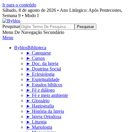
Ir para o conteúdo
Sábado, 8 de agosto de 2026 • Ano Litúrgico: Após Pentecostes,
Semana 9 • Modo I
Byblos
Pesquisar
Menu De Navegação Secundário
Menu
Byblos
Biblioteca
► Catequese
► Cursos
► Doc. da Igreja
► Doutrina Social
► Eclesiologia
► Espiritualidade
► Estudos bíblicos
► Fé e diálogo
► Fé e meio ambiente
► Glossário
► Hagiografia
► História da Igreja
► Igreja Ortodoxa
► Liturgia
► Mariologia