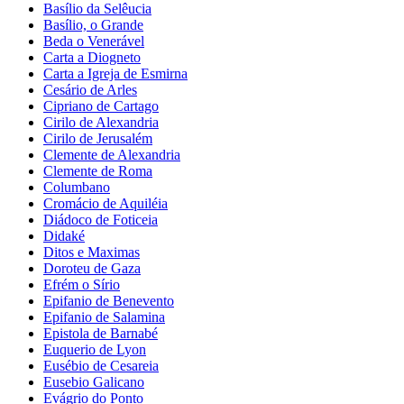
Basílio da Selêucia
Basílio, o Grande
Beda o Venerável
Carta a Diogneto
Carta a Igreja de Esmirna
Cesário de Arles
Cipriano de Cartago
Cirilo de Alexandria
Cirilo de Jerusalém
Clemente de Alexandria
Clemente de Roma
Columbano
Cromácio de Aquiléia
Diádoco de Foticeia
Didaké
Ditos e Maximas
Doroteu de Gaza
Efrém o Sírio
Epifanio de Benevento
Epifanio de Salamina
Epistola de Barnabé
Euquerio de Lyon
Eusébio de Cesareia
Eusebio Galicano
Evágrio do Ponto