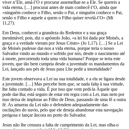
viver n’Ele, amá-l’O e procurar assemelhar-se a Ele. Se quereis a
vida eterna, […] procurai antes de mais conhecê-l’O, ainda que
«ninguém conhece o Filho, senão o Pai, e ninguém conhece o Pai,
senão o Filho e aquele a quem o Filho quiser revelá-l’O» (Mt
11,27).
Em Deus, conhecei a grandeza do Redentor e a sua graça
inestimável; pois, diz o apóstolo João, «a lei foi dada por Moisés, a
graça e a verdade vieram por Jesus Cristo» (Jo 1,17). […] Se a Lei
de Moisés pudesse dar-nos a vida eterna, porque teria o nosso
Salvador vindo ao mundo e sofrido por nós, desde o nascimento até
à morte, percorrendo toda uma vida humana? Porque se teria este
jovem, que tão bem cumpria desde a juventude os mandamentos da
Lei, lançado aos pés de Jesus para Lhe pedir a imortalidade?
Este jovem observava a Lei na sua totalidade, e a ela se ligara desde
a juventude. […] Mas percebe bem que, se nada falta à sua virtude,
lhe falta contudo a vida. É por isso que vem pedi-la Àquele que
pode dar-lha; está seguro de estar em regra com a Lei, mas nem por
isso deixa de implorar ao Filho de Deus, passando de uma fé a outra
fé. As amarras da Lei não o defendem adequadamente das
oscilações do navio, pelo que ele deseja abandonar esta navegação
perigosa e lançar âncora no porto do Salvador.
Jesus não lhe censura a falta de cumprimento da Lei, mas olha-o