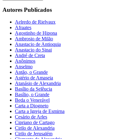
Autores Publicados
Aelredo de Rielvaux
Afraates
Agostinho de Hipona
Ambrosio de Milão
Anastacio de Antioquia
Anastacio do Sinai
André de Creta
Anônimos
Anselmo
Antão, o Grande
Astério de Amaseia
Atanásio de Alexandria
Basílio da Selêucia
Basílio, o Grande
Beda o Venerável
Carta a Diogneto
Carta a Igreja de Esmirna
Cesário de Arles
Cipriano de Cartago
Cirilo de Alexandria
Cirilo de Jerusalém