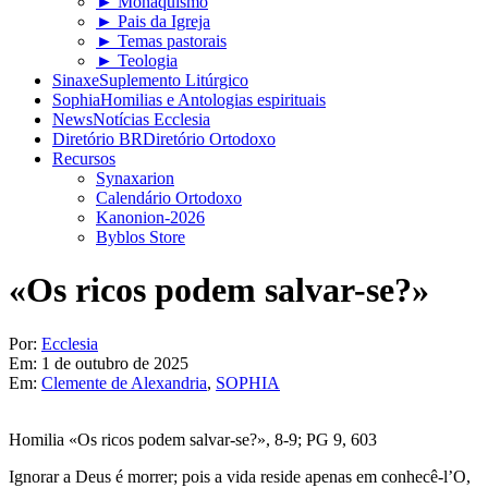
► Monaquismo
► Pais da Igreja
► Temas pastorais
► Teologia
Sinaxe
Suplemento Litúrgico
Sophia
Homilias e Antologias espirituais
News
Notícias Ecclesia
Diretório BR
Diretório Ortodoxo
Recursos
Synaxarion
Calendário Ortodoxo
Kanonion-2026
Byblos Store
«Os ricos podem salvar-se?»
Por:
Ecclesia
Em:
1 de outubro de 2025
Em:
Clemente de Alexandria
,
SOPHIA
Homilia «Os ricos podem salvar-se?», 8-9; PG 9, 603
Ignorar a Deus é morrer; pois a vida reside apenas em conhecê-l’O,