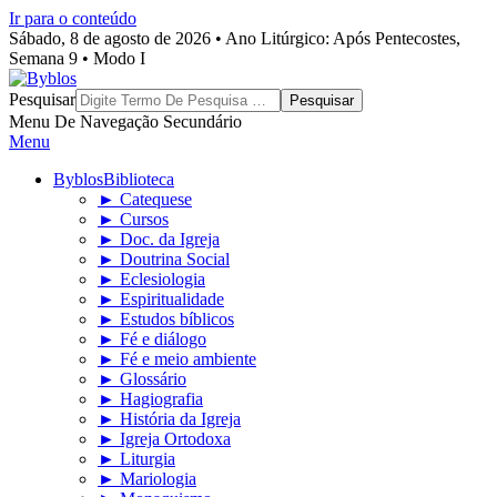
Ir para o conteúdo
Sábado, 8 de agosto de 2026 • Ano Litúrgico: Após Pentecostes,
Semana 9 • Modo I
Byblos
Pesquisar
Menu De Navegação Secundário
Menu
Byblos
Biblioteca
► Catequese
► Cursos
► Doc. da Igreja
► Doutrina Social
► Eclesiologia
► Espiritualidade
► Estudos bíblicos
► Fé e diálogo
► Fé e meio ambiente
► Glossário
► Hagiografia
► História da Igreja
► Igreja Ortodoxa
► Liturgia
► Mariologia