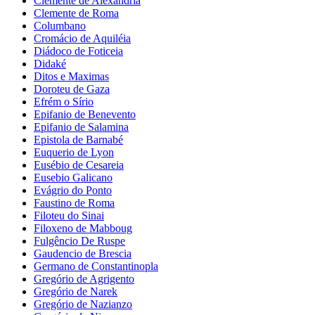
Clemente de Alexandria
Clemente de Roma
Columbano
Cromácio de Aquiléia
Diádoco de Foticeia
Didaké
Ditos e Maximas
Doroteu de Gaza
Efrém o Sírio
Epifanio de Benevento
Epifanio de Salamina
Epistola de Barnabé
Euquerio de Lyon
Eusébio de Cesareia
Eusebio Galicano
Evágrio do Ponto
Faustino de Roma
Filoteu do Sinai
Filoxeno de Mabboug
Fulgêncio De Ruspe
Gaudencio de Brescia
Germano de Constantinopla
Gregório de Agrigento
Gregório de Narek
Gregório de Nazianzo