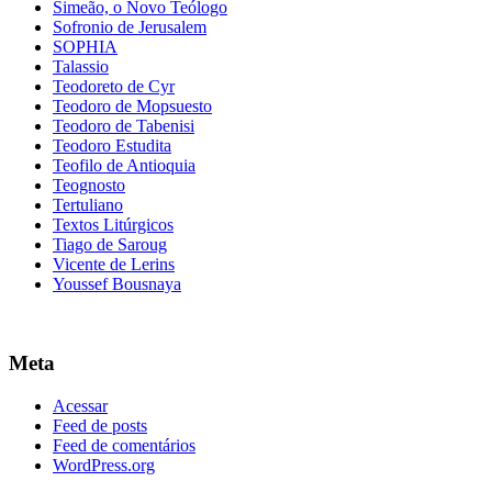
Simeão, o Novo Teólogo
Sofronio de Jerusalem
SOPHIA
Talassio
Teodoreto de Cyr
Teodoro de Mopsuesto
Teodoro de Tabenisi
Teodoro Estudita
Teofilo de Antioquia
Teognosto
Tertuliano
Textos Litúrgicos
Tiago de Saroug
Vicente de Lerins
Youssef Bousnaya
Meta
Acessar
Feed de posts
Feed de comentários
WordPress.org