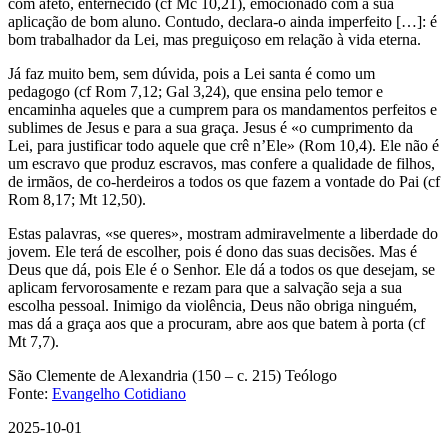
com afeto, enternecido (cf Mc 10,21), emocionado com a sua
aplicação de bom aluno. Contudo, declara-o ainda imperfeito […]: é
bom trabalhador da Lei, mas preguiçoso em relação à vida eterna.
Já faz muito bem, sem dúvida, pois a Lei santa é como um
pedagogo (cf Rom 7,12; Gal 3,24), que ensina pelo temor e
encaminha aqueles que a cumprem para os mandamentos perfeitos e
sublimes de Jesus e para a sua graça. Jesus é «o cumprimento da
Lei, para justificar todo aquele que crê n’Ele» (Rom 10,4). Ele não é
um escravo que produz escravos, mas confere a qualidade de filhos,
de irmãos, de co-herdeiros a todos os que fazem a vontade do Pai (cf
Rom 8,17; Mt 12,50).
Estas palavras, «se queres», mostram admiravelmente a liberdade do
jovem. Ele terá de escolher, pois é dono das suas decisões. Mas é
Deus que dá, pois Ele é o Senhor. Ele dá a todos os que desejam, se
aplicam fervorosamente e rezam para que a salvação seja a sua
escolha pessoal. Inimigo da violência, Deus não obriga ninguém,
mas dá a graça aos que a procuram, abre aos que batem à porta (cf
Mt 7,7).
São Clemente de Alexandria (150 – c. 215) Teólogo
Fonte:
Evangelho Cotidiano
2025-10-01