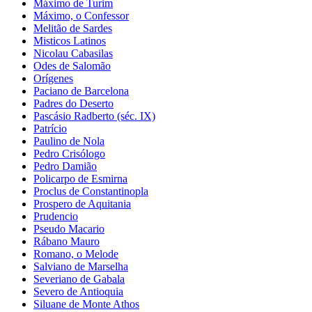
Máximo de Turim
Máximo, o Confessor
Melitão de Sardes
Misticos Latinos
Nicolau Cabasilas
Odes de Salomão
Orígenes
Paciano de Barcelona
Padres do Deserto
Pascásio Radberto (séc. IX)
Patrício
Paulino de Nola
Pedro Crisólogo
Pedro Damião
Policarpo de Esmirna
Proclus de Constantinopla
Prospero de Aquitania
Prudencio
Pseudo Macario
Rábano Mauro
Romano, o Melode
Salviano de Marselha
Severiano de Gabala
Severo de Antioquia
Siluane de Monte Athos