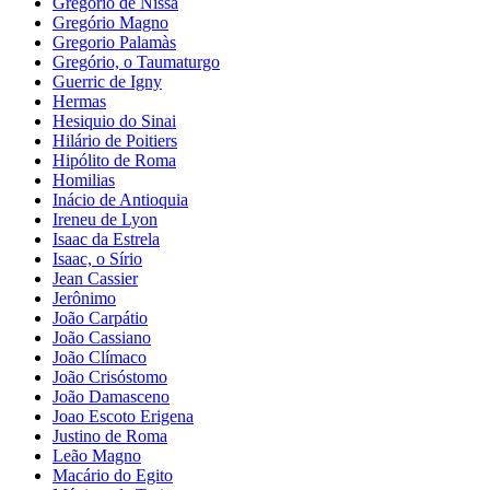
Gregório de Nissa
Gregório Magno
Gregorio Palamàs
Gregório, o Taumaturgo
Guerric de Igny
Hermas
Hesiquio do Sinai
Hilário de Poitiers
Hipólito de Roma
Homilias
Inácio de Antioquia
Ireneu de Lyon
Isaac da Estrela
Isaac, o Sírio
Jean Cassier
Jerônimo
João Carpátio
João Cassiano
João Clímaco
João Crisóstomo
João Damasceno
Joao Escoto Erigena
Justino de Roma
Leão Magno
Macário do Egito