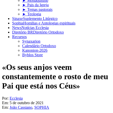
► Monaquismo
► Pais da Igreja
► Temas pastorais
► Teologia
Sinaxe
Suplemento Litúrgico
Sophia
Homilias e Antologias espirituais
News
Notícias Ecclesia
Diretório BR
Diretório Ortodoxo
Recursos
Synaxarion
Calendário Ortodoxo
Kanonion-2026
Byblos Store
«Os seus anjos veem
constantemente o rosto de meu
Pai que está nos Céus»
Por:
Ecclesia
Em:
5 de outubro de 2021
Em:
João Cassiano
,
SOPHIA