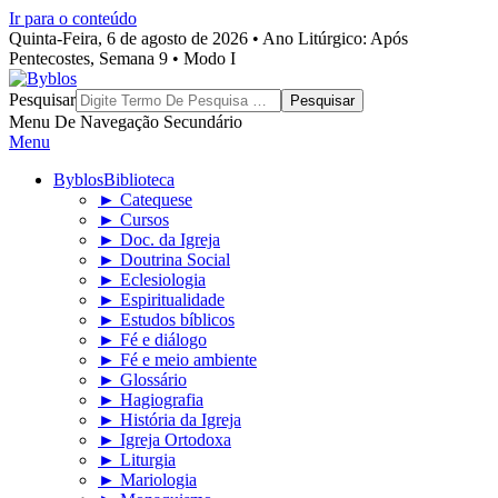
Ir para o conteúdo
Quinta-Feira, 6 de agosto de 2026 • Ano Litúrgico: Após
Pentecostes, Semana 9 • Modo I
Byblos
Pesquisar
Menu De Navegação Secundário
Menu
Byblos
Biblioteca
► Catequese
► Cursos
► Doc. da Igreja
► Doutrina Social
► Eclesiologia
► Espiritualidade
► Estudos bíblicos
► Fé e diálogo
► Fé e meio ambiente
► Glossário
► Hagiografia
► História da Igreja
► Igreja Ortodoxa
► Liturgia
► Mariologia