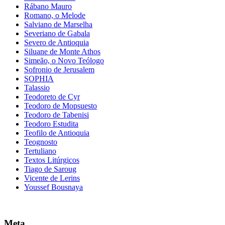
Rábano Mauro
Romano, o Melode
Salviano de Marselha
Severiano de Gabala
Severo de Antioquia
Siluane de Monte Athos
Simeão, o Novo Teólogo
Sofronio de Jerusalem
SOPHIA
Talassio
Teodoreto de Cyr
Teodoro de Mopsuesto
Teodoro de Tabenisi
Teodoro Estudita
Teofilo de Antioquia
Teognosto
Tertuliano
Textos Litúrgicos
Tiago de Saroug
Vicente de Lerins
Youssef Bousnaya
Meta