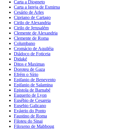
Carta a Diogneto
Carta a Igreja de Esmirna
Cesário de Arles
Cipriano de Cartago
Cirilo de Alexandria
Cirilo de Jerusalém
Clemente de Alexandria
Clemente de Roma
Columbano
Cromácio de Aquiléia
Diádoco de Foticeia
Didaké
Ditos e Maximas
Doroteu de Gaza
Efrém o Sírio
Epifanio de Benevento
Epifanio de Salamina
Epistola de Barnabé
Euquerio de Lyon
Eusébio de Cesareia
Eusebio Galicano
Evágrio do Ponto
Faustino de Roma
Filoteu do Sinai
Filoxeno de Mabboug