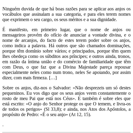
Ninguém duvida de que há boas razões para se aplicar aos anjos os
vocábulos que assinalam a sua categoria, e para eles terem nomes
que exprimem o seu cargo, os seus méritos e a sua dignidade.
É manifesto, em primeiro lugar, que o nome de anjos ou
mensageiros provém do ofício de anunciar a vontade divina, e o
nome de arcanjos, do facto de estes terem poder sobre os anjos,
como indica a palavra. Há outros que são chamados dominações,
porque têm domínio sobre vários; e principados, porque têm quem
lhes obedeça como os súbditos aos príncipes; e outros ainda, tronos,
em razão da íntima união e do comércio de familiaridade que têm
com Deus, o que faz que a Divina Majestade pareça repousar
especialmente neles como num trono, neles Se apoiando, por assim
dizer, com mais firmeza. […]
Sobre os anjos, diz-nos o Salvador: «Não desprezeis um só destes
pequeninos. Eu vos digo que os seus anjos veem constantemente o
rosto de meu Pai que está nos Céus». E também é sobre eles que
está escrito: «O anjo do Senhor protege os que O temem, e livra-os
de todos os perigos» (Sl 33,8); e ainda, nos Atos dos Apóstolos, a
propósito de Pedro: «É o seu anjo» (At 12, 15).
.