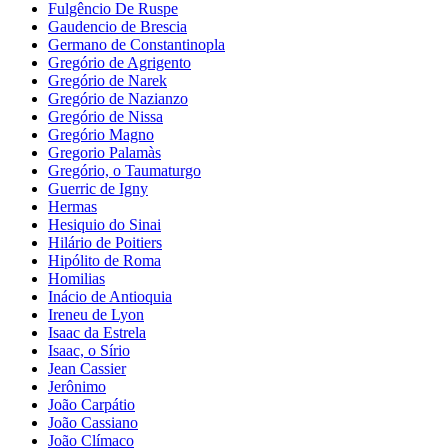
Fulgêncio De Ruspe
Gaudencio de Brescia
Germano de Constantinopla
Gregório de Agrigento
Gregório de Narek
Gregório de Nazianzo
Gregório de Nissa
Gregório Magno
Gregorio Palamàs
Gregório, o Taumaturgo
Guerric de Igny
Hermas
Hesiquio do Sinai
Hilário de Poitiers
Hipólito de Roma
Homilias
Inácio de Antioquia
Ireneu de Lyon
Isaac da Estrela
Isaac, o Sírio
Jean Cassier
Jerônimo
João Carpátio
João Cassiano
João Clímaco