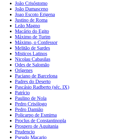
João Crisóstomo
João Damasceno
Joao Escoto Erigena
Justino de Roma
Leão Magno
Macário do Egito
Máximo de Turim
Máximo, o Confessor
Melitão de Sardes
Misticos Latinos
Nicolau Cabasilas
Odes de Salomão
Orígenes
Paciano de Barcelona
Padres do Deserto
Pascásio Radberto (séc. IX)
Patrício
Paulino de Nola
Pedro Crisólogo
Pedro Damião
Policarpo de Esmirna
Proclus de Constantinopla
Prospero de Aquitania
Prudencio
Pseudo Macario