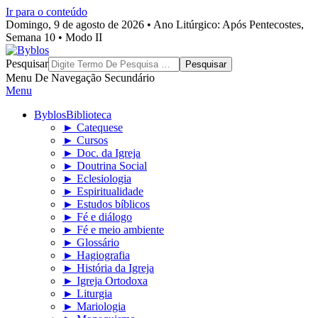
Ir para o conteúdo
Domingo, 9 de agosto de 2026 • Ano Litúrgico: Após Pentecostes,
Semana 10 • Modo II
Byblos
Pesquisar
Menu De Navegação Secundário
Menu
Byblos
Biblioteca
► Catequese
► Cursos
► Doc. da Igreja
► Doutrina Social
► Eclesiologia
► Espiritualidade
► Estudos bíblicos
► Fé e diálogo
► Fé e meio ambiente
► Glossário
► Hagiografia
► História da Igreja
► Igreja Ortodoxa
► Liturgia
► Mariologia