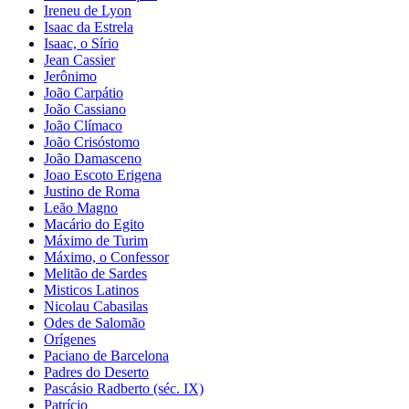
Ireneu de Lyon
Isaac da Estrela
Isaac, o Sírio
Jean Cassier
Jerônimo
João Carpátio
João Cassiano
João Clímaco
João Crisóstomo
João Damasceno
Joao Escoto Erigena
Justino de Roma
Leão Magno
Macário do Egito
Máximo de Turim
Máximo, o Confessor
Melitão de Sardes
Misticos Latinos
Nicolau Cabasilas
Odes de Salomão
Orígenes
Paciano de Barcelona
Padres do Deserto
Pascásio Radberto (séc. IX)
Patrício