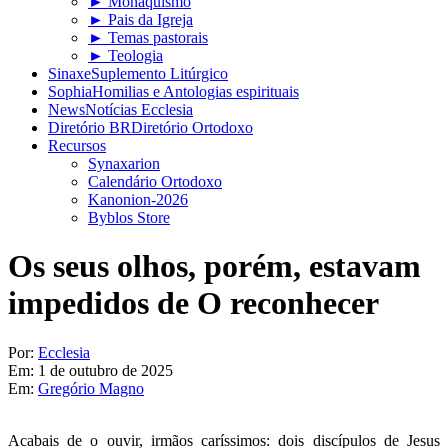
► Monaquismo
► Pais da Igreja
► Temas pastorais
► Teologia
Sinaxe
Suplemento Litúrgico
Sophia
Homilias e Antologias espirituais
News
Notícias Ecclesia
Diretório BR
Diretório Ortodoxo
Recursos
Synaxarion
Calendário Ortodoxo
Kanonion-2026
Byblos Store
Os seus olhos, porém, estavam
impedidos de O reconhecer
Por:
Ecclesia
Em:
1 de outubro de 2025
Em:
Gregório Magno
Acabais de o ouvir, irmãos caríssimos: dois discípulos de Jesus