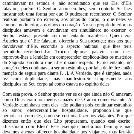
caminhavam na estrada e, não acreditando que era Ele, d’Ele
falavam, porém. O Senhor apareceu-lhes, sem contudo Se lhes
mostrar sob uma forma por que O pudessem reconhecer. O Senhor
realizou portanto no exterior, aos olhos do corpo, o que neles se
cumpria no interior, aos olhos do coração. No seu próprio interior, os
discípulos amavam e duvidavam em simultâneo; no exterior, o
Senhor estava presente sem no entanto manifestar Quem era.
Áqueles que d’ Ele falavam, oferecia a Sua presença; mas aos que
duvidavam d’Ele, escondia o aspecto habitual, que lhes teria
permitido reconhecê-Lo. Trocou algumas palavras com eles,
reprovou-lhes a lentidão em compreender, explicou-lhes os mistérios
da Sagrada Escritura que Lhe diziam respeito. E, no entanto, no
coração deles continuava a ser um estranho, por falta de fé; fez então
menção de seguir para diante […]. A Verdade, que é simples, nada
fez com duplicidade, mas manifestou-Se simplesmente aos
discípulos no Seu corpo tal como estava no espírito deles.
Com esta prova, o Senhor queria ver se os que ainda não O amavam
como Deus eram ao menos capazes de O amar como viajante. A
Verdade caminhava com eles; não podiam pois continuar estranhos
ao amor; ofereceram-Lhe hospitalidade, propondo-Lhe que
pernoitasse com eles, como se costuma fazer aos viajantes. Por que
dizemos então que eles Lho propuseram, quando está escrito:
«Insistiram com Ele»? Este exemplo mostra-nos bem que não
devemos apenas oferecer hospitalidade aos viajantes, mas fazê-lo