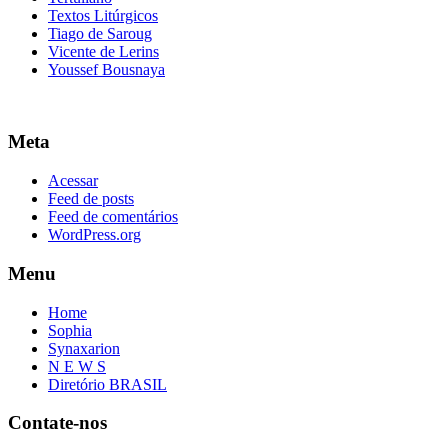
Textos Litúrgicos
Tiago de Saroug
Vicente de Lerins
Youssef Bousnaya
Meta
Acessar
Feed de posts
Feed de comentários
WordPress.org
Menu
Home
Sophia
Synaxarion
N E W S
Diretório BRASIL
Contate-nos