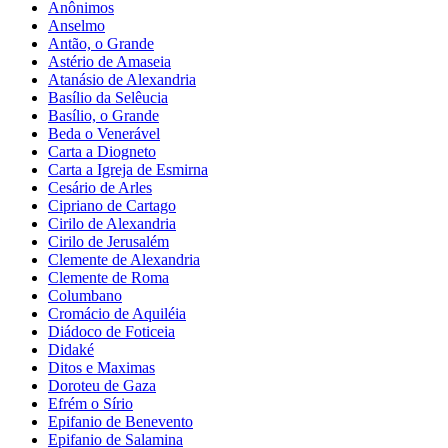
Anônimos
Anselmo
Antão, o Grande
Astério de Amaseia
Atanásio de Alexandria
Basílio da Selêucia
Basílio, o Grande
Beda o Venerável
Carta a Diogneto
Carta a Igreja de Esmirna
Cesário de Arles
Cipriano de Cartago
Cirilo de Alexandria
Cirilo de Jerusalém
Clemente de Alexandria
Clemente de Roma
Columbano
Cromácio de Aquiléia
Diádoco de Foticeia
Didaké
Ditos e Maximas
Doroteu de Gaza
Efrém o Sírio
Epifanio de Benevento
Epifanio de Salamina