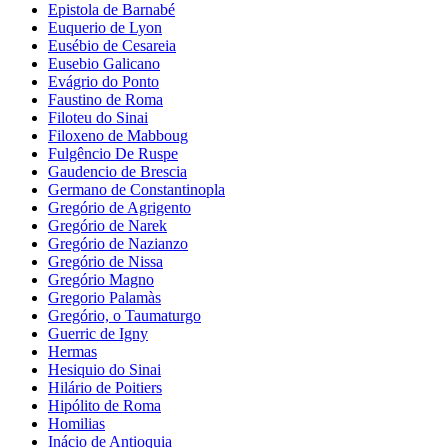
Epistola de Barnabé
Euquerio de Lyon
Eusébio de Cesareia
Eusebio Galicano
Evágrio do Ponto
Faustino de Roma
Filoteu do Sinai
Filoxeno de Mabboug
Fulgêncio De Ruspe
Gaudencio de Brescia
Germano de Constantinopla
Gregório de Agrigento
Gregório de Narek
Gregório de Nazianzo
Gregório de Nissa
Gregório Magno
Gregorio Palamàs
Gregório, o Taumaturgo
Guerric de Igny
Hermas
Hesiquio do Sinai
Hilário de Poitiers
Hipólito de Roma
Homilias
Inácio de Antioquia