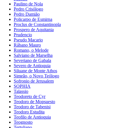
Paulino de Nola
Pedro Crisólogo
Pedro Damião
Policarpo de Esmirna
Proclus de Constantinopla
Prospero de Aquitania
Prudencio
Pseudo Macario
Rábano Mauro
Romano, o Melode
Salviano de Marselha
Severiano de Gabala
Severo de Antioquia
Siluane de Monte Athos
Simeão, o Novo Teólogo
Sofronio de Jerusalem
SOPHIA
Talassio
Teodoreto de Cyr
Teodoro de Mopsuesto
Teodoro de Tabenisi
Teodoro Estudita
Teofilo de Antioquia
Teognosto
Tertuliano