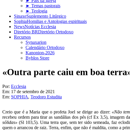
► Pais da Igreja
► Temas pastorais
► Teologia
Sinaxe
Suplemento Litúrgico
Sophia
Homilias e Antologias espirituais
News
Notícias Ecclesia
Diretório BR
Diretório Ortodoxo
Recursos
Synaxarion
Calendário Ortodoxo
Kanonion-2026
Byblos Store
«Outra parte caiu em boa terra
Por:
Ecclesia
Em:
17 de setembro de 2021
Em:
SOPHIA
,
Teodoro Estudita
Creio que é a Maria que o profeta Joel se dirige ao dizer:
«Não tema
recebeu ordem para tirar as sandálias dos pés (cf Ex 3,5), imagem d
sólidas»
(Sl 103,5). Uma terra que, sem ter sido semeada, faz eclodi
quem o arrancou de raiz. Terra, enfim, que não é maldita, como a pr