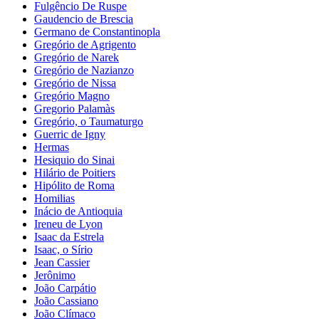
Fulgêncio De Ruspe
Gaudencio de Brescia
Germano de Constantinopla
Gregório de Agrigento
Gregório de Narek
Gregório de Nazianzo
Gregório de Nissa
Gregório Magno
Gregorio Palamàs
Gregório, o Taumaturgo
Guerric de Igny
Hermas
Hesiquio do Sinai
Hilário de Poitiers
Hipólito de Roma
Homilias
Inácio de Antioquia
Ireneu de Lyon
Isaac da Estrela
Isaac, o Sírio
Jean Cassier
Jerônimo
João Carpátio
João Cassiano
João Clímaco