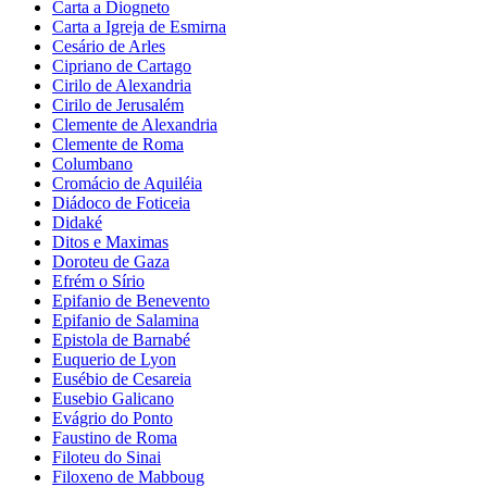
Carta a Diogneto
Carta a Igreja de Esmirna
Cesário de Arles
Cipriano de Cartago
Cirilo de Alexandria
Cirilo de Jerusalém
Clemente de Alexandria
Clemente de Roma
Columbano
Cromácio de Aquiléia
Diádoco de Foticeia
Didaké
Ditos e Maximas
Doroteu de Gaza
Efrém o Sírio
Epifanio de Benevento
Epifanio de Salamina
Epistola de Barnabé
Euquerio de Lyon
Eusébio de Cesareia
Eusebio Galicano
Evágrio do Ponto
Faustino de Roma
Filoteu do Sinai
Filoxeno de Mabboug