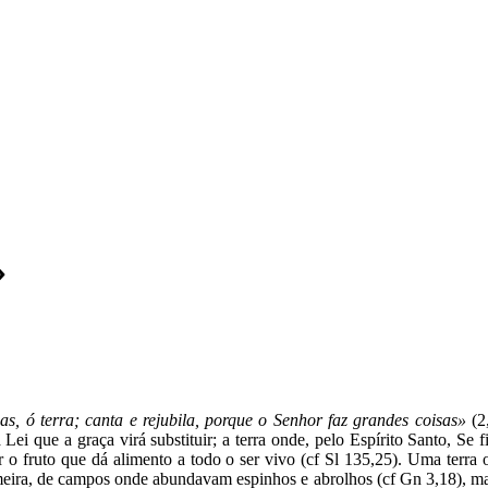
»
s, ó terra; canta e rejubila, porque o Senhor faz grandes coisas»
(2,
a Lei que a graça virá substituir; a terra onde, pelo Espírito Santo,
r o fruto que dá alimento a todo o ser vivo (cf Sl 135,25). Uma terra 
imeira, de campos onde abundavam espinhos e abrolhos (cf Gn 3,18), ma