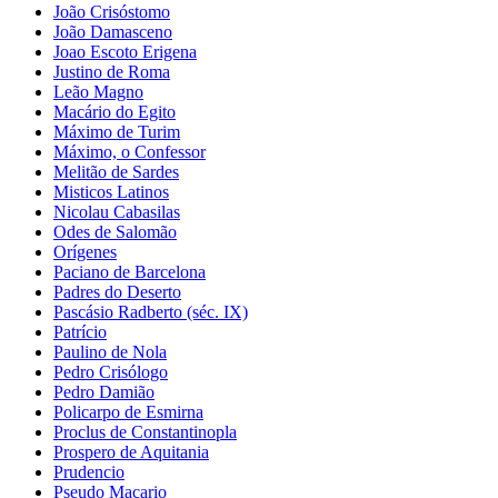
João Crisóstomo
João Damasceno
Joao Escoto Erigena
Justino de Roma
Leão Magno
Macário do Egito
Máximo de Turim
Máximo, o Confessor
Melitão de Sardes
Misticos Latinos
Nicolau Cabasilas
Odes de Salomão
Orígenes
Paciano de Barcelona
Padres do Deserto
Pascásio Radberto (séc. IX)
Patrício
Paulino de Nola
Pedro Crisólogo
Pedro Damião
Policarpo de Esmirna
Proclus de Constantinopla
Prospero de Aquitania
Prudencio
Pseudo Macario