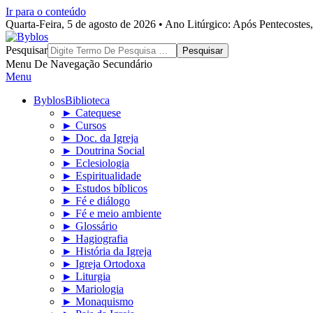
Ir para o conteúdo
Quarta-Feira, 5 de agosto de 2026 • Ano Litúrgico: Após Pentecoste
Byblos
Pesquisar
Menu De Navegação Secundário
Menu
Byblos
Biblioteca
► Catequese
► Cursos
► Doc. da Igreja
► Doutrina Social
► Eclesiologia
► Espiritualidade
► Estudos bíblicos
► Fé e diálogo
► Fé e meio ambiente
► Glossário
► Hagiografia
► História da Igreja
► Igreja Ortodoxa
► Liturgia
► Mariologia
► Monaquismo