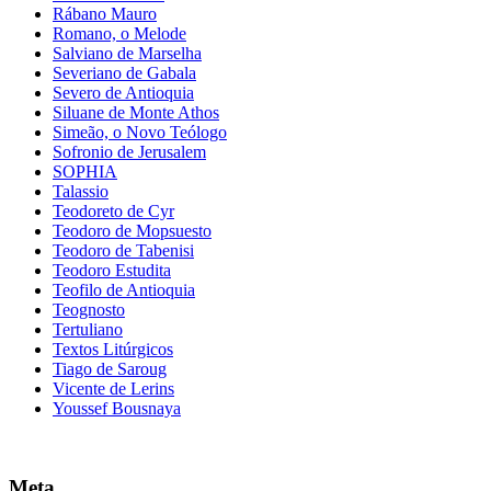
Rábano Mauro
Romano, o Melode
Salviano de Marselha
Severiano de Gabala
Severo de Antioquia
Siluane de Monte Athos
Simeão, o Novo Teólogo
Sofronio de Jerusalem
SOPHIA
Talassio
Teodoreto de Cyr
Teodoro de Mopsuesto
Teodoro de Tabenisi
Teodoro Estudita
Teofilo de Antioquia
Teognosto
Tertuliano
Textos Litúrgicos
Tiago de Saroug
Vicente de Lerins
Youssef Bousnaya
Meta