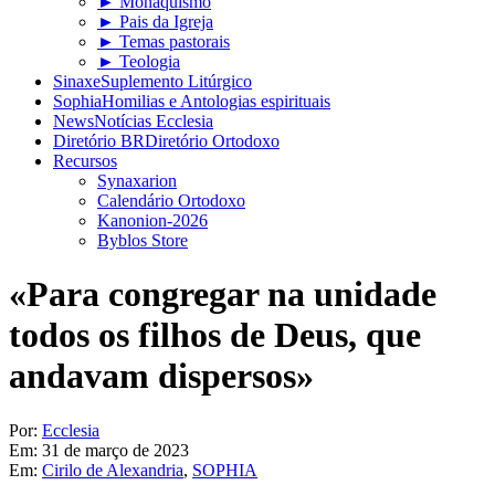
► Monaquismo
► Pais da Igreja
► Temas pastorais
► Teologia
Sinaxe
Suplemento Litúrgico
Sophia
Homilias e Antologias espirituais
News
Notícias Ecclesia
Diretório BR
Diretório Ortodoxo
Recursos
Synaxarion
Calendário Ortodoxo
Kanonion-2026
Byblos Store
«Para congregar na unidade
todos os filhos de Deus, que
andavam dispersos»
Por:
Ecclesia
Em:
31 de março de 2023
Em:
Cirilo de Alexandria
,
SOPHIA