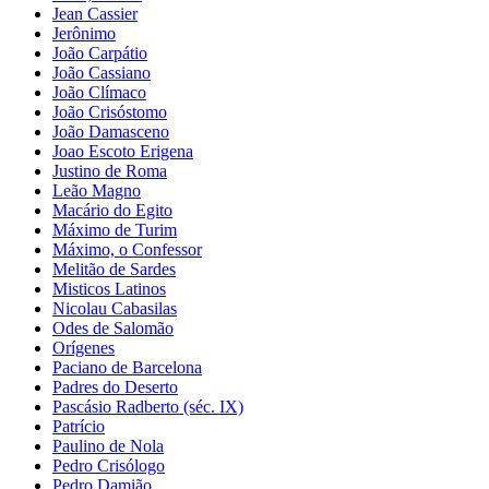
Jean Cassier
Jerônimo
João Carpátio
João Cassiano
João Clímaco
João Crisóstomo
João Damasceno
Joao Escoto Erigena
Justino de Roma
Leão Magno
Macário do Egito
Máximo de Turim
Máximo, o Confessor
Melitão de Sardes
Misticos Latinos
Nicolau Cabasilas
Odes de Salomão
Orígenes
Paciano de Barcelona
Padres do Deserto
Pascásio Radberto (séc. IX)
Patrício
Paulino de Nola
Pedro Crisólogo
Pedro Damião