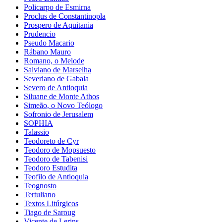
Policarpo de Esmirna
Proclus de Constantinopla
Prospero de Aquitania
Prudencio
Pseudo Macario
Rábano Mauro
Romano, o Melode
Salviano de Marselha
Severiano de Gabala
Severo de Antioquia
Siluane de Monte Athos
Simeão, o Novo Teólogo
Sofronio de Jerusalem
SOPHIA
Talassio
Teodoreto de Cyr
Teodoro de Mopsuesto
Teodoro de Tabenisi
Teodoro Estudita
Teofilo de Antioquia
Teognosto
Tertuliano
Textos Litúrgicos
Tiago de Saroug
Vicente de Lerins