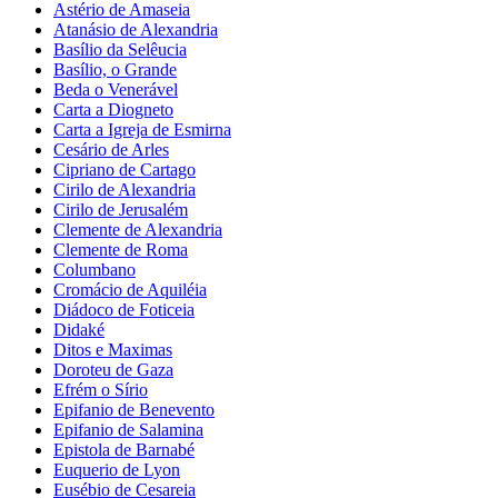
Astério de Amaseia
Atanásio de Alexandria
Basílio da Selêucia
Basílio, o Grande
Beda o Venerável
Carta a Diogneto
Carta a Igreja de Esmirna
Cesário de Arles
Cipriano de Cartago
Cirilo de Alexandria
Cirilo de Jerusalém
Clemente de Alexandria
Clemente de Roma
Columbano
Cromácio de Aquiléia
Diádoco de Foticeia
Didaké
Ditos e Maximas
Doroteu de Gaza
Efrém o Sírio
Epifanio de Benevento
Epifanio de Salamina
Epistola de Barnabé
Euquerio de Lyon
Eusébio de Cesareia