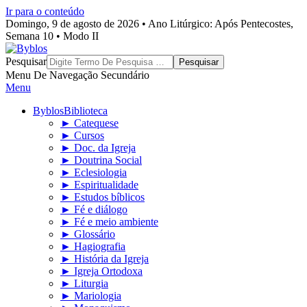
Ir para o conteúdo
Domingo, 9 de agosto de 2026 • Ano Litúrgico: Após Pentecostes,
Semana 10 • Modo II
Byblos
Pesquisar
Menu De Navegação Secundário
Menu
Byblos
Biblioteca
► Catequese
► Cursos
► Doc. da Igreja
► Doutrina Social
► Eclesiologia
► Espiritualidade
► Estudos bíblicos
► Fé e diálogo
► Fé e meio ambiente
► Glossário
► Hagiografia
► História da Igreja
► Igreja Ortodoxa
► Liturgia
► Mariologia