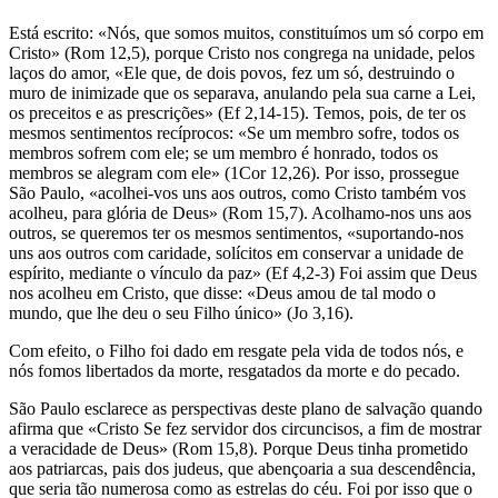
Está escrito: «Nós, que somos muitos, constituímos um só corpo em
Cristo» (Rom 12,5), porque Cristo nos congrega na unidade, pelos
laços do amor, «Ele que, de dois povos, fez um só, destruindo o
muro de inimizade que os separava, anulando pela sua carne a Lei,
os preceitos e as prescrições» (Ef 2,14-15). Temos, pois, de ter os
mesmos sentimentos recíprocos: «Se um membro sofre, todos os
membros sofrem com ele; se um membro é honrado, todos os
membros se alegram com ele» (1Cor 12,26). Por isso, prossegue
São Paulo, «acolhei-vos uns aos outros, como Cristo também vos
acolheu, para glória de Deus» (Rom 15,7). Acolhamo-nos uns aos
outros, se queremos ter os mesmos sentimentos, «suportando-nos
uns aos outros com caridade, solícitos em conservar a unidade de
espírito, mediante o vínculo da paz» (Ef 4,2-3) Foi assim que Deus
nos acolheu em Cristo, que disse: «Deus amou de tal modo o
mundo, que lhe deu o seu Filho único» (Jo 3,16).
Com efeito, o Filho foi dado em resgate pela vida de todos nós, e
nós fomos libertados da morte, resgatados da morte e do pecado.
São Paulo esclarece as perspectivas deste plano de salvação quando
afirma que «Cristo Se fez servidor dos circuncisos, a fim de mostrar
a veracidade de Deus» (Rom 15,8). Porque Deus tinha prometido
aos patriarcas, pais dos judeus, que abençoaria a sua descendência,
que seria tão numerosa como as estrelas do céu. Foi por isso que o