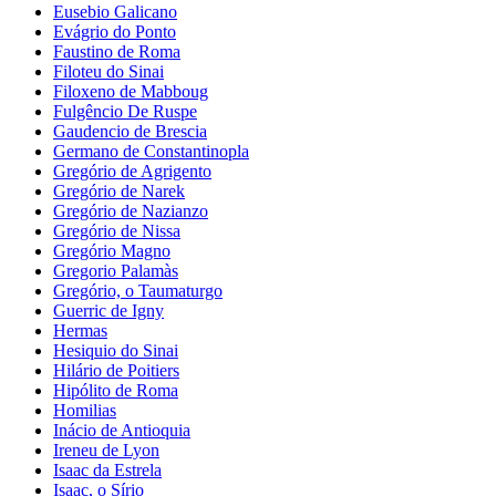
Eusebio Galicano
Evágrio do Ponto
Faustino de Roma
Filoteu do Sinai
Filoxeno de Mabboug
Fulgêncio De Ruspe
Gaudencio de Brescia
Germano de Constantinopla
Gregório de Agrigento
Gregório de Narek
Gregório de Nazianzo
Gregório de Nissa
Gregório Magno
Gregorio Palamàs
Gregório, o Taumaturgo
Guerric de Igny
Hermas
Hesiquio do Sinai
Hilário de Poitiers
Hipólito de Roma
Homilias
Inácio de Antioquia
Ireneu de Lyon
Isaac da Estrela
Isaac, o Sírio