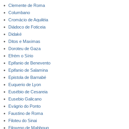
Clemente de Roma
Columbano
Cromácio de Aquiléia
Diádoco de Foticeia
Didaké
Ditos e Maximas
Doroteu de Gaza
Efrém o Sírio
Epifanio de Benevento
Epifanio de Salamina
Epistola de Barnabé
Euquerio de Lyon
Eusébio de Cesareia
Eusebio Galicano
Evágrio do Ponto
Faustino de Roma
Filoteu do Sinai
Filoxeno de Mabboug