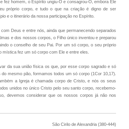
Se fez homem, o Espírito ungiu-O e consagrou-O, embora Ele
eu próprio corpo, e tudo o que na criação é digno de ser
io e o itinerário da nossa participação no Espírito.
de com Deus e entre nós, ainda que permanecendo separados
almas e dos nossos corpos, o Filho único inventou e preparou
indo o conselho de seu Pai. Por um só corpo, o seu próprio
mística fez um só corpo com Ele e entre eles.
ar da sua união física os que, por esse corpo sagrado e só
mos do mesmo pão, formamos todos um só corpo (1Cor 10,17).
 também a Igreja é chamada corpo de Cristo, e nós os seus
odos unidos no único Cristo pelo seu santo corpo, recebemo-
 isso, devemos considerar que os nossos corpos já não nos
São Cirilo de Alexandria (380-444)