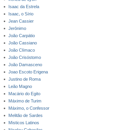
Isaac da Estrela
Isaac, o Sírio
Jean Cassier
Jerônimo
João Carpátio
João Cassiano
João Clímaco
João Crisóstomo
João Damasceno
Joao Escoto Erigena
Justino de Roma
Leão Magno
Macário do Egito
Máximo de Turim
Máximo, o Confessor
Melitão de Sardes
Misticos Latinos
Nicolau Cabasilas