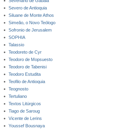
Severiano de Gabala
Severo de Antioquia
Siluane de Monte Athos
Simeão, o Novo Teólogo
Sofronio de Jerusalem
SOPHIA
Talassio
Teodoreto de Cyr
Teodoro de Mopsuesto
Teodoro de Tabenisi
Teodoro Estudita
Teofilo de Antioquia
Teognosto
Tertuliano
Textos Litúrgicos
Tiago de Saroug
Vicente de Lerins
Youssef Bousnaya