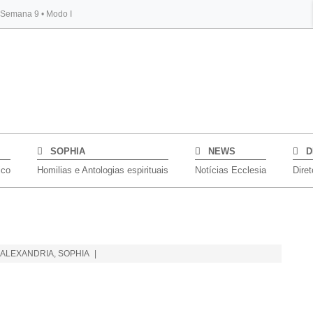
, Semana 9 • Modo I
BYBLOS
SOPHIA
NEWS
D
ico
Homilias e Antologias espirituais
Notícias Ecclesia
Diret
E ALEXANDRIA
,
SOPHIA