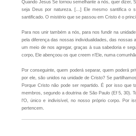
Quando Jesus Se tornou semelhante a nós, quer dizer, 
seja Deus por natureza. […] Ele mesmo santifica o s
santificado. O mistério que se passou em Cristo é o princíp
Para nos unir também a nós, para nos fundir na unida
pela diferença das nossas individualidades, das nossas 
um meio de nos agregar, graças à sua sabedoria e segu
corpo, Ele abençoou os que creem n’Ele, numa comunhão 
Por conseguinte, quem poderá separar, quem poderá priv
por ele, são unidos na unidade de Cristo? Se partilha
Porque Cristo não pode ser repartido. É por isso que
membros, segundo a doutrina de São Paulo (Ef 5, 30). T
l’O, único e indivisível, no nosso próprio corpo. Por
pertencem.