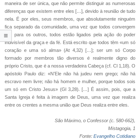
maneira de ser única, que não permite distinguir as numerosas
diferenças que existem entre eles […], devido à reunião de tudo
nela. É por eles, seus membros, que absolutamente ninguém
fica separado da comunidade, uma vez que todos convergem
uns para os outros, todos estão ligados pela ação do poder
indivisível da graça e da fé. Está escrito que todos têm «um só
coração e uma só alma» (At 4,32) […]; ser um só Corpo
formado por membros tão diversos é realmente digno do
próprio Cristo, que é a nossa verdadeira Cabeça (cf. Cl 1,18). O
apóstolo Paulo diz: «N’Ele não há judeu nem grego; não há
escravo nem livre; não há homem e mulher, porque todos sois
um só em Cristo Jesus» (Gl 3,28). […] É assim, pois, que a
Santa Igreja é feita à imagem de Deus, uma vez que realiza
entre os crentes a mesma união que Deus realiza entre eles.
São Máximo, o Confessor (c. 580-662),
Mistagogia, 1
Fonte:
Evangelho Cotidiano