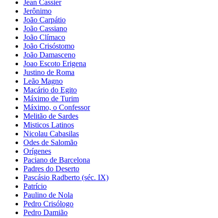
Jean Cassier
Jerônimo
João Carpátio
João Cassiano
João Clímaco
João Crisóstomo
João Damasceno
Joao Escoto Erigena
Justino de Roma
Leão Magno
Macário do Egito
Máximo de Turim
Máximo, o Confessor
Melitão de Sardes
Misticos Latinos
Nicolau Cabasilas
Odes de Salomão
Orígenes
Paciano de Barcelona
Padres do Deserto
Pascásio Radberto (séc. IX)
Patrício
Paulino de Nola
Pedro Crisólogo
Pedro Damião