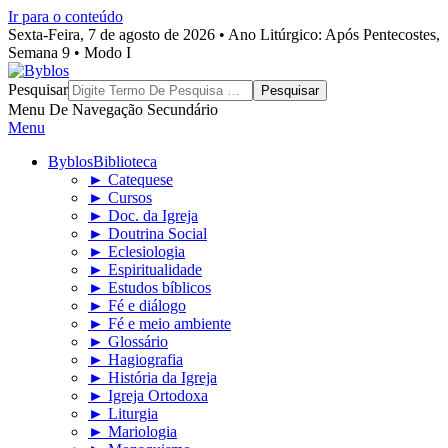
Ir para o conteúdo
Sexta-Feira, 7 de agosto de 2026 • Ano Litúrgico: Após Pentecostes,
Semana 9 • Modo I
Byblos
Pesquisar
Menu De Navegação Secundário
Menu
Byblos
Biblioteca
► Catequese
► Cursos
► Doc. da Igreja
► Doutrina Social
► Eclesiologia
► Espiritualidade
► Estudos bíblicos
► Fé e diálogo
► Fé e meio ambiente
► Glossário
► Hagiografia
► História da Igreja
► Igreja Ortodoxa
► Liturgia
► Mariologia