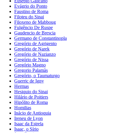
Eusebio Galicano
Evágrio do Ponto
Faustino de Roma
Filoteu do Sinai
Filoxeno de Mabboug
Fulgêncio De Ruspe
Gaudencio de Brescia
Germano de Constantinopla
Gregório de Agrigento
Gregório de Narek
Gregório de Nazianzo
Gregório de Nissa
Gregório Magno
Gregorio Palamàs
Gregório, o Taumaturgo
Guerric de Igny
Hermas
Hesiquio do Sinai
Hilário de Poitiers
Hipólito de Roma
Homilias
Inácio de Antioquia
Ireneu de Lyon
Isaac da Estrela
Isaac, o Sírio