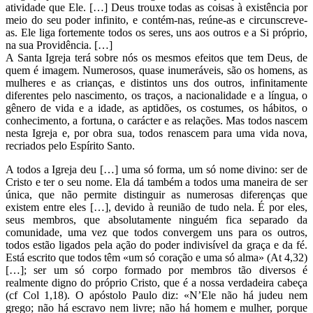
atividade que Ele. […] Deus trouxe todas as coisas à existência por
meio do seu poder infinito, e contém-nas, reúne-as e circunscreve-
as. Ele liga fortemente todos os seres, uns aos outros e a Si próprio,
na sua Providência. […]
A Santa Igreja terá sobre nós os mesmos efeitos que tem Deus, de
quem é imagem. Numerosos, quase inumeráveis, são os homens, as
mulheres e as crianças, e distintos uns dos outros, infinitamente
diferentes pelo nascimento, os traços, a nacionalidade e a língua, o
gênero de vida e a idade, as aptidões, os costumes, os hábitos, o
conhecimento, a fortuna, o carácter e as relações. Mas todos nascem
nesta Igreja e, por obra sua, todos renascem para uma vida nova,
recriados pelo Espírito Santo.
A todos a Igreja deu […] uma só forma, um só nome divino: ser de
Cristo e ter o seu nome. Ela dá também a todos uma maneira de ser
única, que não permite distinguir as numerosas diferenças que
existem entre eles […], devido à reunião de tudo nela. É por eles,
seus membros, que absolutamente ninguém fica separado da
comunidade, uma vez que todos convergem uns para os outros,
todos estão ligados pela ação do poder indivisível da graça e da fé.
Está escrito que todos têm «um só coração e uma só alma» (At 4,32)
[…]; ser um só corpo formado por membros tão diversos é
realmente digno do próprio Cristo, que é a nossa verdadeira cabeça
(cf Col 1,18). O apóstolo Paulo diz: «N’Ele não há judeu nem
grego; não há escravo nem livre; não há homem e mulher, porque