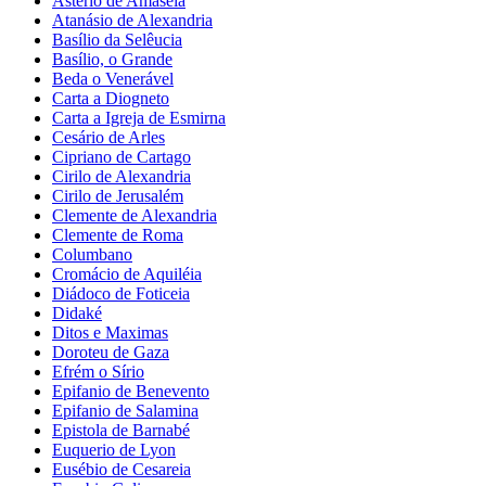
Astério de Amaseia
Atanásio de Alexandria
Basílio da Selêucia
Basílio, o Grande
Beda o Venerável
Carta a Diogneto
Carta a Igreja de Esmirna
Cesário de Arles
Cipriano de Cartago
Cirilo de Alexandria
Cirilo de Jerusalém
Clemente de Alexandria
Clemente de Roma
Columbano
Cromácio de Aquiléia
Diádoco de Foticeia
Didaké
Ditos e Maximas
Doroteu de Gaza
Efrém o Sírio
Epifanio de Benevento
Epifanio de Salamina
Epistola de Barnabé
Euquerio de Lyon
Eusébio de Cesareia