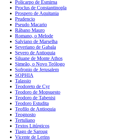
Policarpo de Esmirna
Proclus de Constantinopla
Prospero de Aquitania
Prudencio
Pseudo Macario
Rábano Mauro
Romano, o Melode
Salviano de Marselha
Severiano de Gabala
Severo de Antioquia
Siluane de Monte Athos
Simeão, o Novo Teólogo
Sofronio de Jerusalem
SOPHIA
Talassio
Teodoreto de Cyr
Teodoro de Mopsuesto
Teodoro de Tabenisi
Teodoro Estudita
Teofilo de Antioquia
Teognosto
Tertuliano
Textos Litúrgicos
Tiago de Saroug
Vicente de Lerins