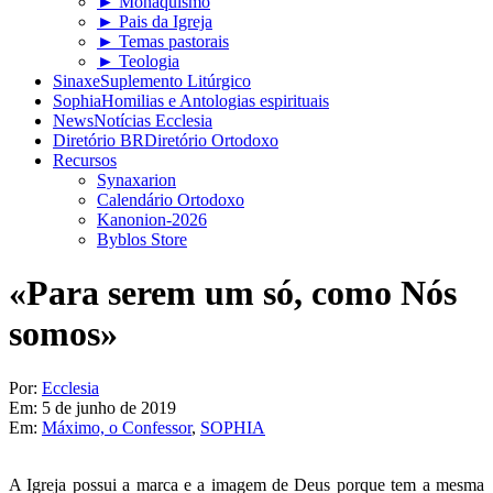
► Monaquismo
► Pais da Igreja
► Temas pastorais
► Teologia
Sinaxe
Suplemento Litúrgico
Sophia
Homilias e Antologias espirituais
News
Notícias Ecclesia
Diretório BR
Diretório Ortodoxo
Recursos
Synaxarion
Calendário Ortodoxo
Kanonion-2026
Byblos Store
«Para serem um só, como Nós
somos»
Por:
Ecclesia
Em:
5 de junho de 2019
Em:
Máximo, o Confessor
,
SOPHIA
A Igreja possui a marca e a imagem de Deus porque tem a mesma