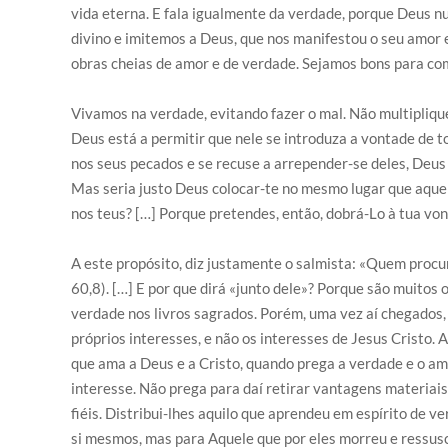
vida eterna. E fala igualmente da verdade, porque Deus 
divino e imitemos a Deus, que nos manifestou o seu amor 
obras cheias de amor e de verdade. Sejamos bons para com
Vivamos na verdade, evitando fazer o mal. Não multipli
Deus está a permitir que nele se introduza a vontade de 
nos seus pecados e se recuse a arrepender-se deles, Deus 
Mas seria justo Deus colocar-te no mesmo lugar que aque
nos teus? […] Porque pretendes, então, dobrá-Lo à tua von
A este propósito, diz justamente o salmista: «Quem procur
60,8). […] E por que dirá «junto dele»? Porque são muitos
verdade nos livros sagrados. Porém, uma vez aí chegados, 
próprios interesses, e não os interesses de Jesus Cristo.
que ama a Deus e a Cristo, quando prega a verdade e o amo
interesse. Não prega para daí retirar vantagens materiais
fiéis. Distribui-lhes aquilo que aprendeu em espírito de 
si mesmos, mas para Aquele que por eles morreu e ressusc