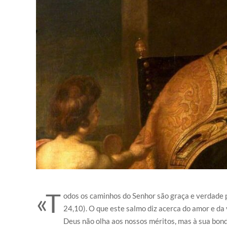
«T
odos os caminhos do Senhor são graça e verdade p
24,10). O que este salmo diz acerca do amor e da
Deus não olha aos nossos méritos, mas à sua bond