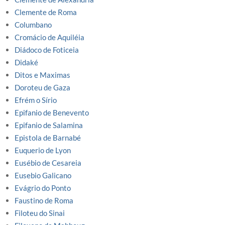
Clemente de Roma
Columbano
Cromácio de Aquiléia
Diádoco de Foticeia
Didaké
Ditos e Maximas
Doroteu de Gaza
Efrém o Sírio
Epifanio de Benevento
Epifanio de Salamina
Epistola de Barnabé
Euquerio de Lyon
Eusébio de Cesareia
Eusebio Galicano
Evágrio do Ponto
Faustino de Roma
Filoteu do Sinai