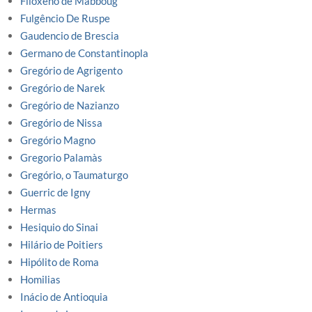
Filoxeno de Mabboug
Fulgêncio De Ruspe
Gaudencio de Brescia
Germano de Constantinopla
Gregório de Agrigento
Gregório de Narek
Gregório de Nazianzo
Gregório de Nissa
Gregório Magno
Gregorio Palamàs
Gregório, o Taumaturgo
Guerric de Igny
Hermas
Hesiquio do Sinai
Hilário de Poitiers
Hipólito de Roma
Homilias
Inácio de Antioquia