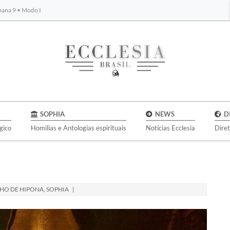
emana 9 • Modo I
BYBLOS
SOPHIA
NEWS
D
gico
Homilias e Antologias espirituais
Notícias Ecclesia
Dire
HO DE HIPONA
,
SOPHIA