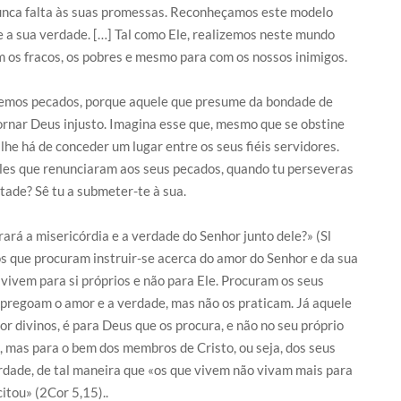
nunca falta às suas promessas. Reconheçamos este modelo
e a sua verdade. […] Tal como Ele, realizemos neste mundo
 os fracos, os pobres e mesmo para com os nossos inimigos.
quemos pecados, porque aquele que presume da bondade de
tornar Deus injusto. Imagina esse que, mesmo que se obstine
lhe há de conceder um lugar entre os seus fiéis servidores.
les que renunciaram aos seus pecados, quando tu perseveras
tade? Sê tu a submeter-te à sua.
ará a misericórdia e a verdade do Senhor junto dele?» (Sl
 os que procuram instruir-se acerca do amor do Senhor e da sua
vivem para si próprios e não para Ele. Procuram os seus
 Apregoam o amor e a verdade, mas não os praticam. Já aquele
r divinos, é para Deus que os procura, e não no seu próprio
, mas para o bem dos membros de Cristo, ou seja, dos seus
verdade, de tal maneira que «os que vivem não vivam mais para
itou» (2Cor 5,15)..