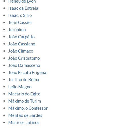
Ireneu de Lyon
Isaac da Estrela
Isaac, o Sírio
Jean Cassier
Jerônimo
João Carpátio
João Cassiano
João Clímaco
João Crisóstomo
João Damasceno
Joao Escoto Erigena
Justino de Roma
Leão Magno
Macário do Egito
Máximo de Turim
Máximo, o Confessor
Melitão de Sardes
Misticos Latinos